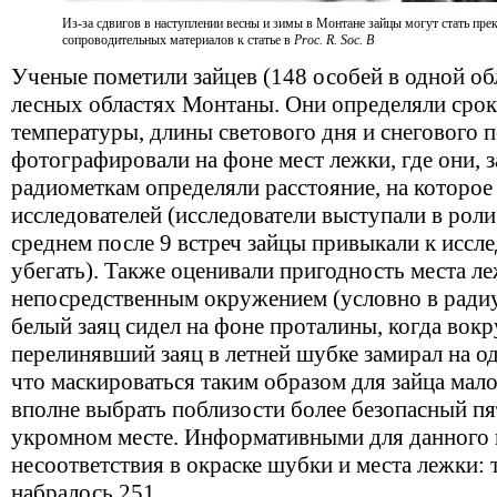
Из-за сдвигов в наступлении весны и зимы в Монтане зайцы могут стать пр
сопроводительных материалов к статье в
Proc. R. Soc. B
Ученые пометили зайцев (148 особей в одной обл
лесных областях Монтаны. Они определяли срок
температуры, длины светового дня и снегового п
фотографировали на фоне мест лежки, где они, з
радиометкам определяли расстояние, на которое
исследователей (исследователи выступали в рол
среднем после 9 встреч зайцы привыкали к иссле
убегать). Также оценивали пригодность места л
непосредственным окружением (условно в радиус
белый заяц сидел на фоне проталины, когда вокру
перелинявший заяц в летней шубке замирал на о
что маскироваться таким образом для зайца мал
вполне выбрать поблизости более безопасный пя
укромном месте. Информативными для данного 
несоответствия в окраске шубки и места лежки:
набралось 251.