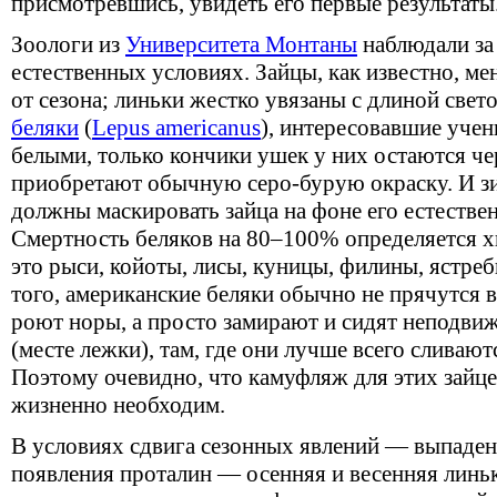
присмотревшись, увидеть его первые результаты
Зоологи из
Университета Монтаны
наблюдали за
естественных условиях. Зайцы, как известно, ме
от сезона; линьки жестко увязаны с длиной свет
беляки
(
Lepus americanus
), интересовавшие учен
белыми, только кончики ушек у них остаются че
приобретают обычную серо-бурую окраску. И зи
должны маскировать зайца на фоне его естестве
Смертность беляков на 80–100% определяется 
это рыси, койоты, лисы, куницы, филины, ястреб
того, американские беляки обычно не прячутся 
роют норы, а просто замирают и сидят неподви
(месте лежки), там, где они лучше всего слива
Поэтому очевидно, что камуфляж для этих зайце
жизненно необходим.
В условиях сдвига сезонных явлений — выпадени
появления проталин — осенняя и весенняя линьк