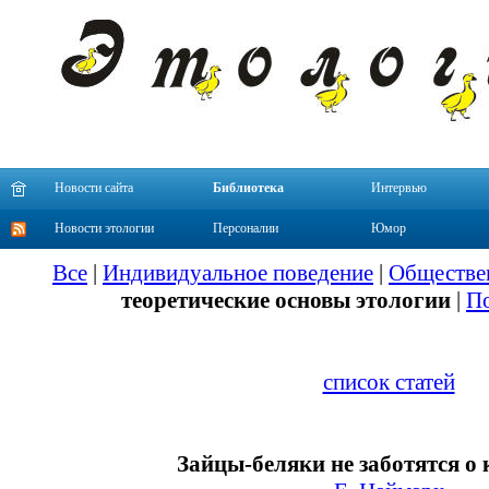
Новости сайта
Библиотека
Интервью
Новости этологии
Персоналии
Юмор
Все
|
Индивидуальное поведение
|
Обществе
теоретические основы этологии
|
По
список статей
Зайцы-беляки не заботятся о