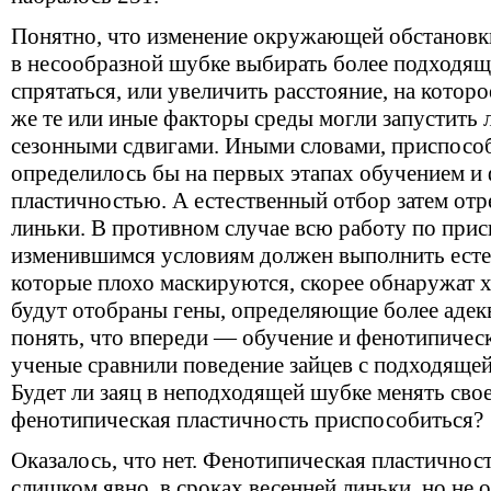
Понятно, что изменение окружающей обстановки
в несообразной шубке выбирать более подходящ
спрятаться, или увеличить расстояние, на котор
же те или иные факторы среды могли запустить л
сезонными сдвигами. Иными словами, приспосо
определилось бы на первых этапах обучением и
пластичностью. А естественный отбор затем отр
линьки. В противном случае всю работу по при
изменившимся условиям должен выполнить естес
которые плохо маскируются, скорее обнаружат 
будут отобраны гены, определяющие более адек
понять, что впереди — обучение и фенотипическ
ученые сравнили поведение зайцев с подходяще
Будет ли заяц в неподходящей шубке менять свое
фенотипическая пластичность приспособиться?
Оказалось, что нет. Фенотипическая пластичност
слишком явно, в сроках весенней линьки, но не 