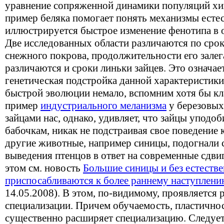
уравнение сопряженной динамики популяций хи
пример беляка помогает понять механизмы естес
иллюстрируется быстрое изменение фенотипа в о
Две исследованных области различаются по срок
снежного покрова, продолжительности его залег
различаются и сроки линьки зайцев. Это означае
генетическая подстройка данной характеристик
быстрой эволюции немало, вспомним хотя бы кл
пример
индустриального меланизма
у березовых 
зайцами нас, однако, удивляет, что зайцы уподо
бабочкам, никак не подстраивая свое поведение 
другие животные, например синицы, подогнали 
выведения птенцов в ответ на современные сдви
этом см. новость
Большие синицы и без естеств
приспосабливаются к более раннему наступлен
14.05.2008). В этом, по-видимому, проявляется 
специализации. Причем обучаемость, пластичнос
существенно расширяет специализацию. Следует