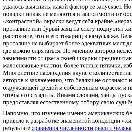
удалось выяснить, какой фактор ее запускает. Но
повадки никак не меняются в зависимости от об
«контрастной» окраски ведут себя крайне «нераз
проталине или бурый заяц на снегу подпустят х
расстояние, что и его товарищ в камуфляже. Бел
проталине не выбирает более адекватных мест дл
где можно спрятаться. По мнению авторов иссле
зависимости от цвета своей шкурки предпочита
малоснежные участки, более теплые пятачки, из
Многолетние наблюдения вкупе с количественн
авторов к заключению, что беляки не осознают 
окружающей средой и собственным окрасом и н
чтобы его сгладить. Иными словами, зайцы пуска
предоставляя естественному отбору свою судьбу
Напомню, что изучение именно американских б
привело к разработке знаменитой концепции «хи
результате
сравнения численности рыси и беляка