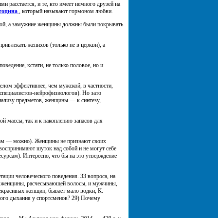
ими расстается, и те, кто имеет немного друзей на
тоцина
, который называют гормоном любви.
овой, а замужние женщины должны были покрывать
ивлекать женихов (только не в церкви), а
оведение, кстати, не только половое, но и
елом эффективнее, чем мужской, в частности,
 специалистов-нейрофизиологов). Но зато
ализу предметов, женщины — к синтезу,
ой массы, так и к накоплению запасов для
нам — можно). Женщины не признают своих
 воспринимают шуток над собой и не могут себе
есурсам). Интересно, что бы на это утверждение
ации человеческого поведения. 33 вопроса, на
ем женщины, расчесывающей волосы, и мужчины,
екрасивых женщин, бывает мало водки; К.
ого дыхания у спортсменов? 29) Почему