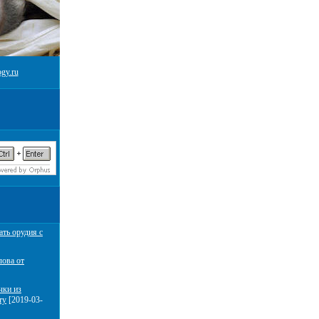
gy.ru
ать орудия с
лова от
чки из
ту
[2019-03-