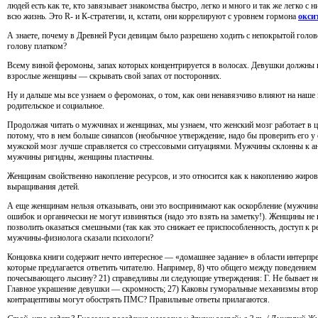
людей есть как те, кто завязывает знакомства быстро, легко и много и так же легко с н
всю жизнь. Это R- и К-стратегии, и, кстати, они коррелируют с уровнем гормона
окси
А знаете, почему в Древней Руси девицам было разрешено ходить с непокрытой гол
голову платком?
Всему виной феромоны, запах которых концентрируется в волосах. Девушки должны пр
взрослые женщины — скрывать свой запах от посторонних.
Ну и дальше мы все узнаем о феромонах, о том, как они ненавязчиво влияют на наше п
родительское и социальное.
Продолжая читать о мужчинах и женщинах, мы узнаем, что женский мозг работает в ц
потому, что в нем больше синапсов (необычное утверждение, надо бы проверить его у
мужской мозг лучше справляется со стрессовыми ситуациями. Мужчины склонны к ан
мужчины ригидны, женщины пластичны.
Женщинам свойственно накопление ресурсов, и это относится как к накоплению жиров
выращивания детей.
А еще женщинам нельзя отказывать, они это воспринимают как оскорбление (мужчи
ошибок и органически не могут извиняться (надо это взять на заметку!). Женщины не
позволить оказаться смешными (так как это снижает ее приспособленность, доступ к р
мужчины-физиолога сказали психологи?
Концовка книги содержит нечто интересное — «домашнее задание» в области интерпрет
которые предлагается ответить читателю. Например, 8) что общего между поведени
почесывающего лысину? 21) справедливы ли следующие утверждения: Г. Не бывает н
Главное украшение девушки — скромность; 27) Каковы гуморальные механизмы втор
контрацептивы могут обострять ПМС? Правильные ответы прилагаются.