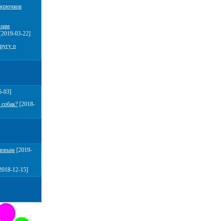
 крючков
мцам
[2019-03-22]
ругу о
5-03]
 собак?
[2018-
повым
[2019-
2018-12-15]