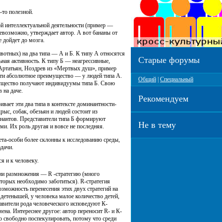
-то полезной.
ой интеллектуальной деятельности (пример —
евозможно, утверждает автор. А вот бананы от
е дойдет до мозга.
вотных) на два типа — А и Б. К типу А относятся
Старые форумы
ьная активность. К типу Б — неагрессивные,
Артатьян, Ноздрев из «Мертвых душ», пример
ости абсолютное преимущество — у людей типа А.
Общий
|
Специальный
имущество получают индивидуумы типа Б. Свою
 на даче.
Рекомендуем
ает эти два типа в контексте доминантности-
ыс, собак, обезьян и людей состоит из
инантов. Представители типа Б формируют
Не в тему
. Их роль другая и вовсе не последняя.
ета-особи более склонны к исследованию среды,
дачи.
я и к человеку.
гии размножения — R -стратегию (много
оторых необходимо заботиться). R-стратегия
можность перенесения этих двух стратегий на
тенышей, у человека малое количество детей,
тавители рода человеческого исповедуют К-
ена. Интереснее другое: автор переносит R- и К-
о свободно поспекулировать, потому что среди