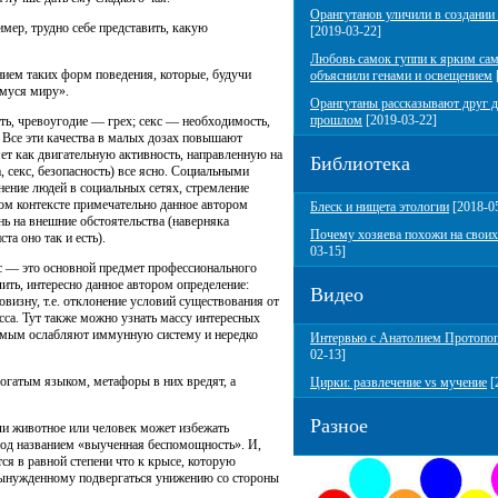
Орангутанов уличили в создании
мер, трудно себе представить, какую
[2019-03-22]
Любовь самок гуппи к ярким са
нием таких форм поведения, которые, будучи
объяснили генами и освещением
муся миру».
Орангутаны рассказывают друг д
прошлом
[2019-03-22]
ь, чревоугодие — грех; секс — необходимость,
. Все эти качества в малых дозах повышают
ет как двигательную активность, направленную на
Библиотека
 секс, безопасность) все ясно. Социальными
нение людей в социальных сетях, стремление
том контексте примечательно данное автором
Блеск и нищета этологии
[2018-0
нь на внешние обстоятельства (наверняка
Почему хозяева похожи на своих
та оно так и есть).
03-15]
есс — это основной предмет профессионального
лить, интересно данное автором определение:
Видео
визну, т.е. отклонение условий существования от
сса. Тут также можно узнать массу интересных
самым ослабляют иммунную систему и нередко
Интервью с Анатолием Протопо
02-13]
огатым языком, метафоры в них вредят, а
Цирки: развлечение vs мучение
[
Разное
ли животное или человек может избежать
е под названием «выученная беспомощность». И,
тся в равной степени что к крысе, которую
 вынужденному подвергаться унижению со стороны