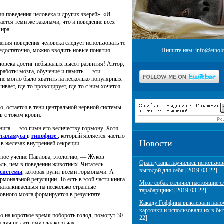
я поведения человека и других зверей». «И
ется теми же законами, что и поведение всех
ира.
ения поведения человека следует использовать те
недостаточно, можно вводить новые понятия.
Пишите нам:
info@etholo
еловека достиг небывалых высот развития! Автор,
 работы мозга, обучение и память — эти
лне могло было хватить на несколько популярных
ает, где-то провоцирует, где-то с ним хочется
о, остается в тени центральной нервной системы.
в с током крови.
нига — это гимн его величеству гормону. Хотя
оталамуса
в
гипофизе
, который является частью
Новости
в железах внутренней секреции.
рное учение Павлова, этологию, — Жуков
Орангутаны научились использов
ль, чем в поведении животных. Читатель
выгодой для себя
[2019-03-22]
 системы
, которая рулит всеми гормонами. А
мональной регуляции. То есть в этой части книга
Мозг собак отличил настоящие с
наталкиваешься на несколько странные
тарабарщины
[2019-03-22]
ловного мозга формируется в результате
Какаду Гоффина выклевали пало
картонки и использовали их в бы
о на короткое время побороть голод, помогут 30
22]
 лучше дать ему сладкого чая.