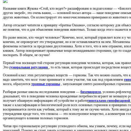
Название книги Жукова «Стой, кто ведет?» расшифровано в подзаголовке — «Биологи
других зверей», это очень важно, — основной посыл автора — наше поведение описыва
других животных. Он иллюстрирует это многочисленными примерами из животного м
Автор отсылает читателя к принципу «бритвы Оккама», согласно которому для объясн
же понятия, что и для объяснения поведения животных. Только когда этого окажется 
Но разве неясно, кто «ведет человека»? Конечно, мозг, который управляет всем и у ч
конечно, не опровергает это утверждение, но и не останавливается на нем. Механизмы
феномены остаются за пределами двухтомника. Хотя и того, что в нем отражено, впо
книжек. Автор поворачивает привычные вещи неожиданными сторонами, где-то озадачив
поспорить. В общем, не скучно!
Первый том посвящен той стороне регуляции поведения человека, которая, как правил
Это
гуморальная регуляция
, то есть такая, которая происходит посредством вещест
Основной класс этих регуляторных веществ — гормоны. Так что можно сказать, что к
надо заметить, что мозг тоже принимает в этом участие, так как под управлением
гип
мозга, образуются
тропные гормоны
, запускающие синтез разнообразных гормонов 
Разбирая разные школы исследования поведения —
бихевиоризм
, условно-рефлекто
доказывает, что в поведении человека врожденные потребности играют не меньшую ро
получает обширную информацию об устройстве и работе
гипоталамо-гипофизарной
также о классификации и биологической роли всех основных гормонов и принципах гор
воспринимается почти как учебник, который к тому же не скучно читать. Хотя иногда 
утверждения вроде того, что глюкоза — это психотропное вещество, а асимметрия го
организующего влияния половых гормонов.
Читая про гормональную регуляцию углеводного обмена, мы узнаем, почему, если над
приседаний. Почему не стоит давать уставшему и замершему человеку рюмку водки, а