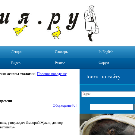
Лекции
Словарь
In English
Видео
Разное
Форум
кие основы этологии
|
Половое поведение
Поиск по сайту
прессии
Обсуждение [0]
тных, утверждает Дмитрий Жуков, доктор
ветитель».