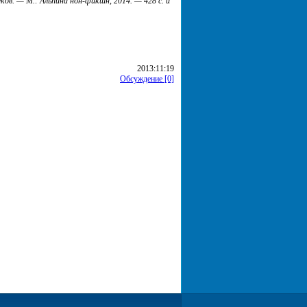
ков. — М.: Альпина нон-фикшн, 2014. — 428 с. и
2013:11:19
Обсуждение [0]