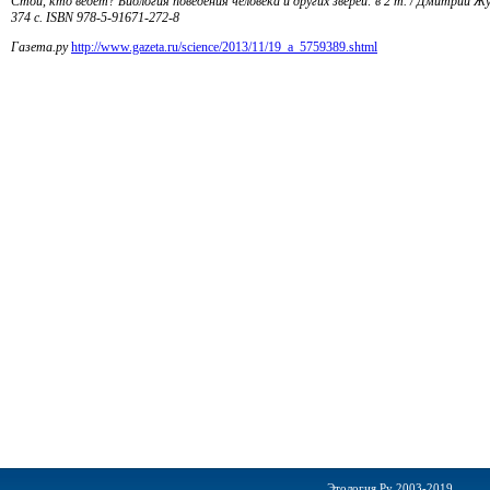
Стой, кто ведет? Биология поведения человека и других зверей: в 2 т. / Дмитрий Жу
374 с. ISBN 978-5-91671-272-8
Газета.ру
http://www.gazeta.ru/science/2013/11/19_a_5759389.shtml
Этология.Ру 2003-2019