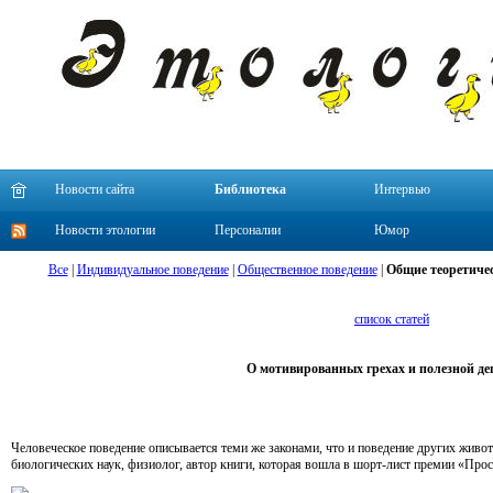
Новости сайта
Библиотека
Интервью
Новости этологии
Персоналии
Юмор
Все
|
Индивидуальное поведение
|
Общественное поведение
|
Общие теоретичес
список статей
О мотивированных грехах и полезной де
Человеческое поведение описывается теми же законами, что и поведение других живо
биологических наук, физиолог, автор книги, которая вошла в шорт-лист премии «Прос