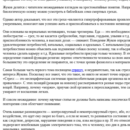
Жуков делится с читателем неожиданным взглядом на хрестоматийные понятия. Напри
биологическую основу можно усмотреть в библейских семи смертных грехах.
Однако автор доказывает, что все эти грехи «являются гипертрофированным проявле
умеренными, помогают нам успешно жить и приспосабливаться к постоянно меняюще
Они основаны на нормальных мотивациях, только чрезмерны. Еда — это необходимост
любострастие — грех; то же касается сребролюбия, тщеславия, гордыни, уныния и т.д
приспособленность человека, в высоких дозах — снижают. Поведение Жуков определя
удовлетворение потребностей, витальных, социальных и идеальных. С витальными (еда,
потребностями можно объяснить как подчинение собаки своему хозяину, так и объеди
человека сделать карьеру и т.д. Идеальные потребности присущи только человеку. В э
определение главной функции религии: перенос ответственности человека за свою жиз
большинству это определение не понравится, но с точки зрения физиолога и материалис
Самая большая часть первого тома посвящена
стрессу
, и неудивительно, так как стр
интереса Жукова. Поскольку все знают, что это такое, но никто не может точно опреде
«Стресс — это неспецифическая системная приспособительная реакция организма на но
привычных». С этих позиций (реакция на новизну) рассматриваются разные виды стре
вещей. Например, почему «моржи», приучая свой организм к переохлаждению, тем 
умирают от воспаления легких.
И совсем неожиданное: почему научные статьи не должны быть написаны лексически б
повторения слов облегчают понимание.
Очень важные разновидности — контролируемый и неконтролируемый стресс, ибо, ес
воздействия, это идет ему скорее во благо, а если не может, то развивается состояни
как следствие, депрессия, нарушение поведения и сна, язва желудка и пр. И это относи
подвергают неизбежным ударам электрического тока, что к человеку, изо дня в день
начальника, например.