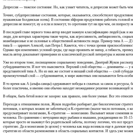
Депрессия — тяжелое состояние. Но, как узнает читатель, и депрессия может быть чем
Точнее, субдепрессивные состояния, которые, оказывается, способствуют продуктивн
пушкинская болдинская осень). В состоянии эйфории продуктивно работать головой н
депрессии не помогут, ну а если и помогут, то серотонин тут ни при чем, он попросту н
В последней главе первого тома автор вводит важную классификацию людей (как и жи
люди, для которых характерны такие черты, как агрессивность, амбициозность, социал
неамбициозные и не склонные к общественной активности люди. Пример типа А — Д'
типа Б — царевич Алексей, сын Петра I. Кажется, что с точки зрения приспособленн
Однако при изменениях условий среды, где надо проявить не напор, а гибкость, пре
мысль автор доказывает примерами из классической русской литературы и жизни котов
Уже во втором томе, посвященном социальному поведению, Дмитрий Жуков рассматрив
субординантности. И вот что выясняется. Верхний слой общества — доминанты — у кр
представителей типа А. Но из них же состоит и низший слой общества — слой суборд
промежуточный слой — субдоминантов, в мире животных они называются бета-особями
В то время как А (альфа-самцы) одерживают победы в схватках за самок и ресурсы, б
более пластичны, и именно они обычно находят неожиданное решение возникающей за
В общем, быть бетой вовсе не зазорно: как правило, они более умные. Все это относитс
Переходя к отношениям полов, Жуков подробно разбирает две биологические страте
потомков, о которых можно не заботиться) и К-стратегию (малое число потомков, о к
предусматривает полигамию, К-стратегия — моногамию. Вызывает некие сомнения воз
человека. По сравнению с мечущими икру рыбами и мышами, рождающими по 10–15 де
которые просто не выживут без родительской заботы, поэтому логично, что все предс
стратегию. Да и моногамия (в целом) у человека как вида возникла еще в далекие врем
стратегии из области размножения в область социальных контактов. И здесь уже можн