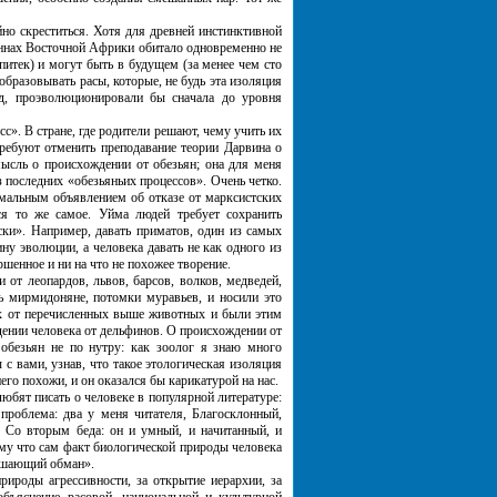
о скреститься. Хотя для древней инстинктивной
ваннах Восточной Африки обитало одновременно не
питек) и могут быть в будущем (за менее чем сто
образовывать расы, которые, не будь эта изоляция
д, проэволюционировали бы сначала до уровня
». В стране, где родители решают, чему учить их
требуют отменить преподавание теории Дарвина о
ысль о происхождении от обезьян; она для меня
из последних «обезьяньих процессов». Очень четко.
рмальным объявлением об отказе от марксистских
я то же самое. Уйма людей требует сохранить
ски». Например, давать приматов, один из самых
у эволюции, а человека давать не как одного из
шенное и ни на что не похожее творение.
т леопардов, львов, барсов, волков, медведей,
 мирмидоняне, потомки муравьев, и носили это
ях от перечисленных выше животных и были этим
ждении человека от дельфинов. О происхождении от
 обезьян не по нутру: как зоолог я знаю много
 с вами, узнав, что такое этологическая изоляция
го похожи, и он оказался бы карикатурой на нас.
бят писать о человеке в популярной литературе:
 проблема: два у меня читателя, Благосклонный,
. Со вторым беда: он и умный, и начитанный, и
ому что сам факт биологической природы человека
вышающий обман».
ироды агрессивности, за открытие иерархии, за