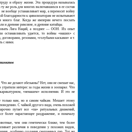
труду и образу жизни. Эта процедура называлась
 ту же роль для многих включавшихся в ее состав
 не вообще устанавливает мир, а переносит войну
бой благодарности к цивилизаторам не испытывают
м много благ. Когда же империи нечего послать
ли и древние римляне, и древние китайцы.
вать Лига Наций, а позднее — ООН. Их опыт
и останавливать удается, то войны «наших» с
и, договорами, резонами, «голубыми касками» и т.
ь с ними.
стинктов
то же делают обезьяны? Нет, они не смешат нас,
 утратили интерес за годы жизни в зоопарке. Что
карикатурном, «ненашем» исполнении. И это не
только нам, но и самим чайкам. Мешает этому
поведению. С чайкой другого вида, очень похожей
нарочно путает все «па» ритуальных движений,
се более нарастающее раздражение, и поначалу
тные, чем они генетически ближе, тем более
иливает различия в поведении у похожих видов,
ения, особенно создания смешанных пар. Тот же