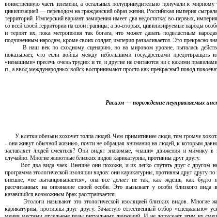
воинственную часть племени, а остальных полупринудительно приучали к мирному 
цивилизацией — переводом на гражданский образ жизни. Российская империя сыграла
территорий. Имперский вариант замирения имеет два недостатка: во-первых, империя
со всей своей территории на свои границы, а во-вторых, цивилизируемые народы осо
и терпят их, пока метрополия так богата, что может давать подвластным народа
подчиненным народам, кроме своих солдат, империя разваливается. Это прекрасно зна
В наш век по сходному сценарию, но на мировом уровне, пыталась действо
показывает, что если войны между небольшими государствами предотвращать ил
«ненашими» пресечь очень трудно: и те, и другие не считаются ни с какими правилам
п., а ввод международных войск воспринимают просто как прекрасный повод повоеват
Расизм — порождение неуправляемых ин
У клетки обезьян хохочет толпа людей. Чем примитивнее люди, тем громче хохот. Ч
- они живут обычной жизнью, почти не обращая внимания на людей, к которым давно
заставляет людей смеяться? Они видят знакомые, «наши» движения и мимику в 
случайно. Многие животные близких видов карикатурны, противны друг другу.
Вот два вида чаек. Внешне они похожи, и их легко спутать друг с другом не 
программа этологической изоляции видов: они карикатурны, противны друг другу по 
внешне, «не вытанцовывается», она все делает не так, как ждешь, как будто 
рассчитанных на опознание своей особи. Это вызывает у особи близкого вида в
казавшийся возможным брак расстраивается.
Этологи называют это этологической изоляцией близких видов. Многие живо
карикатурны, противны друг другу. Зачастую естественный отбор «специально» ус
меняя местами отдельные позы ритуальных движений. И не допускает этим их смеш