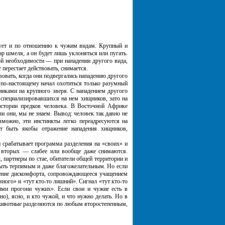
ет и по отношению к чужим видам. Крупный и
р шмеля, а он будет лишь уклоняться или пугать.
ой необходимости — при нападении другого вида,
 перестает действовать, снимается.
овать, когда они подвергались нападению другого
 по-настоящему начал охотиться только разумный
тниками на крупного зверя. С нападением другого
 специализировавшихся на нем хищников, зато на
 истории предков человека. В Восточной Африке
и они, мы не знаем. Вывод: человек так давно не
зможно, эти инстинкты легко переадресуются на
т быть якобы отражение нападения хищников,
срабатывает программа разделения на «своих» и
 вторых — слабее или вообще даже снимаются.
 партнеры по стае, обитатели общей территории и
быть терпимым и даже благожелательным. Но если
щение дискомфорта, сопровождающееся учащением
ного» и «тут кто-то лишний». Сигнал «тут кто-то
ими прогони чужих». Если свои и чужие есть в
но), ясно, и кто чужой, и что нужно делать. Но в
а животные разделяются по любым второстепенным,