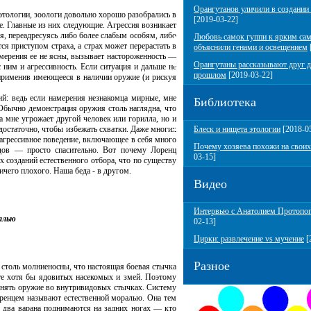
Орангутанов уличили в создании
этологии, зоологи довольно хорошо разобрались в
[2019-03-22]
е. Главные из них следующие. Агрессия возникает
ся, переадресуясь либо более слабым особям, либо
Любовь самок гуппи к ярким са
я приступом страха, а страх может перерастать в
объяснили генами и освещением
амерения ее не ясны, вызывает настороженность —
Орангутаны рассказывают друг д
с ним и агрессивность. Если ситуация и дальше не
прошлом
[2019-03-22]
, применив имеющееся в наличии оружие (и рискуя
 ведь если намерения незнакомца мирные, мне
Библиотека
Обычно демонстрация оружия столь наглядна, что
да мне угрожает другой человек или горилла, но и
 достаточно, чтобы избежать схватки. Даже многих
Блеск и нищета этологии
[2018-0
 агрессивное поведение, включающее в себя много
Почему хозяева похожи на своих
дов — просто спасительно. Вот почему Лоренц
03-15]
 созданий естественного отбора, что по существу
ичего плохого. Наша беда - в другом.
Видео
Интервью с Анатолием Протопо
алью
02-13]
Цирки: развлечение vs мучение
[
Разное
толь молниеносны, что настоящая боевая стычка
те хотя бы ядовитых насекомых и змей. Поэтому
енять оружие во внутривидовых стычках. Систему
оренцем называют естественной моралью. Она тем
е два варана поднимаются на задних ногах — кто