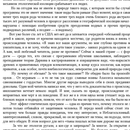
механизм этологической изоляции срабатывает и в людях.
Но на сегодня мы не имеем в природе такого вида, с которым могли бы случайн
программы это не имеет значения: такие виды были раньше (был момент, когда в са
менее трех видов рода человека и не менее трех видов очень близкого рода австрало
тысяч лет разумный человек в процессе расселения и географической изоляции начал 
нарушена с помощью изобретения средств преодоления водных и прочих прегра
подвидовых различий, а позднее — и видовых).
Вот уже более ста лет в США нет-нет да и затевается очередной «обезьяний процесс
детей в школе, время от времени находится местечко, где родители вновь и вновь 
происхождении человека. «Я знаю все ваши аргументы, но мне глубоко противна м
унизительна, и я не хочу, чтобы мои дети такое узнали»,- заявил родитель на одном 
А вам, мой любезный читатель, разве не противно? Сейчас в нашей стране — с фо
догм — среди тех, кто связан с программами обучения школьников, наблюдаетс
преподавание теории Дарвина в кастрированном и извращенном виде, «по-марксист
древних и примитивных отрядов млекопитающих, в конце курса зоологии, как вершин
приматов, а как особое, почти внебиологическое, невероятно для живой природы совер
Ну почему от обезьян? За что такое наказание?! Не обидно было бы произойти о
орлов… От муравьев — и то не так уж худо: славные воины Ахиллеса назывались
самоназвание с гордостью. Многие другие народы выводили себя в своих предани
довольны. Один мой читатель написал мне, что у него есть доказательства о происхо
инопланетян мечтает немало людей. И мне, сказать по правде, происхождение от
неприятных мне черт в их поведении. И все же и в этом наука меня утешает: ведь мы
близких видов и подвидов, поняли, что от кого бы мы ни произошли, мы бы были на не
Этот эффект генетических программ — одна из причин того, почему этологи не лю
потом только отбивайся от защитников человека. И передо мной сейчас стоит эта
которому чем больше правды поведаешь, тем ему интереснее, и Неблагосклонный
заинтересованный, словом, прекрасный, но он не приемлет ни темы, ни подхода, пот
для него обиден. В этом вопросе для него «тьмы пошлых истин нам дороже нас воз
За что же этологов ругали, а кое-где и запрещали? За многое. За открытие пр