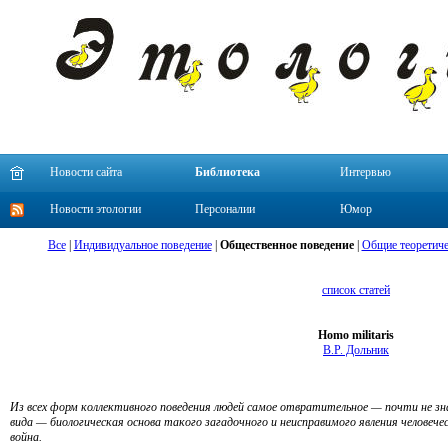
Новости сайта
Библиотека
Интервью
Новости этологии
Персоналии
Юмор
Все
|
Индивидуальное поведение
|
Общественное поведение
|
Общие теоретиче
список статей
Homo militaris
В.Р. Дольник
Из всех форм коллективного поведения людей самое отвратительное — почти не зн
вида — биологическая основа такого загадочного и неисправимого явления человеч
война.