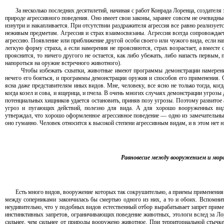
За несколько последних десятилетий, начиная с работ Конрада Лоренца, создателя 
природе агрессивного поведения. Оно имеет свои законы, заранее совсем не очевидны
изнутри и накапливается. При отсутствии раздражителя агрессия все равно реализует
неживым предметам. Агрессия и страх взаимосвязаны. Агрессия всегда сопровождаетс
агрессию. Появление или приближение другой особи своего или чужого вида, если н
легкую форму страха, а если намерения не проясняются, страх возрастает, а вместе 
прояснится, то ничего другого не остается, как либо убежать, либо напасть первым
напороться на оружие встречного животного).
Чтобы избежать схватки, животные имеют программы демонстрации намерений:
нечего его бояться, и программы демонстрации оружия и способов его применения. 
ясна даже представителям иных видов. Мне, человеку, все ясно не только тогда, ког
когда козел и сова, и ящерица, и пчела. В очень многих случаях демонстрации угрозы
потенциальных хищников удается остановить, приняв позу угрозы. Поэтому развитое
угроз и пугающих действий, полезно для вида. А для хорошо вооруженных ви
утверждал, что хорошо оформленное агрессивное поведение — одно из замечательных
оно гуманно. Человек относится к высокой степени агрессивным видам, и в этом нет н
Равновесие между вооружением и мор
Есть много видов, вооружение которых так сокрушительно, а приемы применения с
между соперниками закончилась бы смертью одного из них, а то и обоих. Вспомни
неудивительно, что у подобных видов естественный отбор вырабатывает запрет прим
инстинктивных запретов, ограничивающих поведение животных, этологи вслед за Л
сильнее, чем сильнее от природы вооружено животное. При территориальной стычк