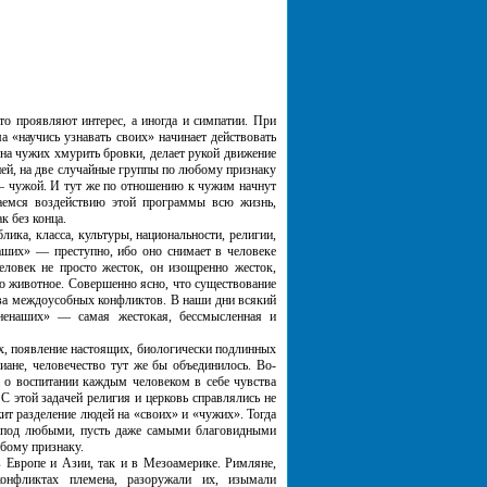
проявляют интерес, а иногда и симпатии. При
 «научись узнавать своих» начинает действовать
 на чужих хмурить бровки, делает рукой движение
дней, на две случайные группы по любому признаку
 — чужой. И тут же по отношению к чужим начнут
аемся воздействию этой программы всю жизнь,
к без конца.
ка, класса, культуры, национальности, религии,
наших» — преступно, ибо оно снимает в человеке
еловек не просто жесток, он изощренно жесток,
но животное. Совершенно ясно, что существование
ва междоусобных конфликтов. В наши дни всякий
ненаших» — самая жестокая, бессмысленная и
 появление настоящих, биологически подлинных
ане, человечество тут же бы объединилось. Во-
 о воспитании каждым человеком в себе чувства
 этой задачей религия и церковь справлялись не
ит разделение людей на «своих» и «чужих». Тогда
то под любыми, пусть даже самыми благовидными
юбому признаку.
вропе и Азии, так и в Мезоамерике. Римляне,
онфликтах племена, разоружали их, изымали