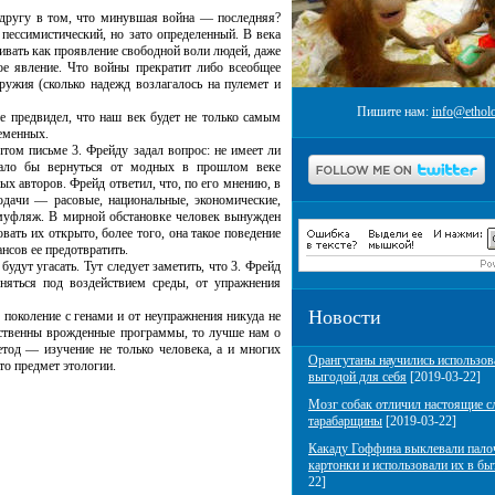
ругу в том, что минувшая война — последняя?
пессимистический, но зато определенный. В века
ивать как проявление свободной воли людей, даже
ое явление. Что войны прекратит либо всеобщее
ружия (сколько надежд возлагалось на пулемет и
Пишите нам:
info@etholo
предвидел, что наш век будет не только самым
еменных.
м письме 3. Фрейду задал вопрос: не имеет ли
ачало бы вернуться от модных в прошлом веке
х авторов. Фрейд ответил, что, по его мнению, в
одачи — расовые, национальные, экономические,
амуфляж. В мирной обстановке человек вынужден
вать их открыто, более того, она такое поведение
нсов ее предотвратить.
ут угасать. Тут следует заметить, что 3. Фрейд
еняться под воздействием среды, от упражнения
Новости
околение с генами и от неупражнения никуда не
етственны врожденные программы, то лучше нам о
тод — изучение не только человека, а и многих
Орангутаны научились использов
о предмет этологии.
выгодой для себя
[2019-03-22]
Мозг собак отличил настоящие с
тарабарщины
[2019-03-22]
Какаду Гоффина выклевали пало
картонки и использовали их в бы
22]