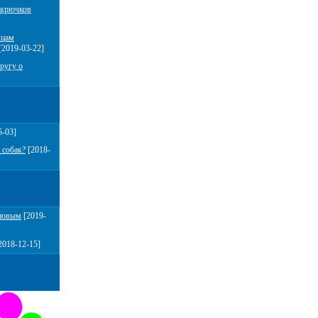
 крючков
мцам
[2019-03-22]
ругу о
5-03]
 собак?
[2018-
повым
[2019-
2018-12-15]