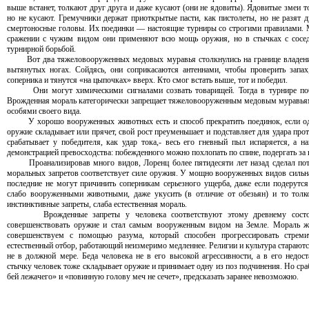
выше встанет, толкают друг друга и даже кусают (они не ядовиты). Ядовитые змеи т
но не кусают. Гремучники держат приоткрытые пасти, как пистолеты, но не разят 
смертоносные головы. Их поединки — настоящие турниры со строгими правилами. 
сражении с чужим видом они применяют всю мощь оружия, но в стычках с сосед
турнирной борьбой.
Вот два тяжеловооруженных медовых муравья столкнулись на границе владений
вытянутых ногах. Сойдясь, они соприкасаются антеннами, чтобы проверить запа
соперника и тянутся «на цыпочках» вверх. Кто смог встать выше, тот и победил.
Они могут химическими сигналами созвать товарищей. Тогда в турнире побед
Врожденная мораль категорически запрещает тяжеловооруженным медовым муравьям
особями своего вида.
У хорошо вооруженных животных есть и способ прекратить поединок, если один
оружие складывает или прячет, свой рост преуменьшает и подставляет для удара пр
срабатывает у победителя, как удар тока,- весь его гневный пыл испаряется, а н
демонстрацией превосходства: побежденного можно похлопать по спине, подергать за в
Проанализировав много видов, Лоренц более пятидесяти лет назад сделал потр
моральных запретов соответствует силе оружия. У мощно вооруженных видов сильн
последние не могут причинить соперникам серьезного ущерба, даже если подерутс
слабо вооруженными животными, даже укусить (в отличие от обезьян) и то толк
инстинктивные запреты, слаба естественная мораль.
Врожденные запреты у человека соответствуют этому древнему состояни
совершенствовать оружие и стал самым вооруженным видом на Земле. Мораль ж
совершенствуем с помощью разума, который способен прогрессировать стреми
естественный отбор, работающий неизмеримо медленнее. Религии и культура стараются
не в должной мере. Беда человека не в его высокой агрессивности, а в его недо
стычку человек тоже складывает оружие и принимает одну из поз подчинения. Но сраб
бей лежачего» и «повинную голову меч не сечет», предсказать заранее невозможно.