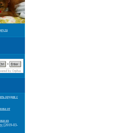
gy.ru
ать орудия с
лова от
чки из
ту
[2019-03-