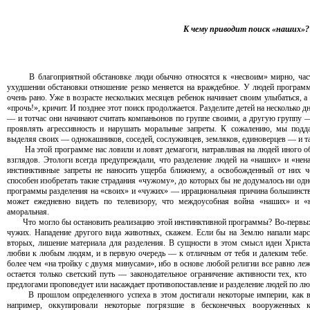
К чему приводит поиск «наших»?
В благоприятной обстановке люди обычно относятся к «несвоим» мирно, часто 
ухудшении обстановки отношение резко меняется на враждебное. У людей программа
очень рано. Уже в возрасте нескольких месяцев ребенок начинает своим улыбаться, а
«прочь!», кричит. И позднее этот поиск продолжается. Разделите детей на несколько 
— и тотчас они начинают считать компаньонов по группе своими, а другую группу
проявлять агрессивность и нарушать моральные запреты. К сожалению, мы подд
выделяя своих — однокашников, соседей, сослуживцев, земляков, единоверцев — и та
На этой программе нас ловили и ловят демагоги, натравливая на людей иного обли
взглядов. Этологи всегда предупреждали, что разделение людей на «наших» и «не
инстинктивные запреты не наносить ущерба ближнему, а освобожденный от них ч
способен изобретать такие страдания «чужому», до которых бы не додумалось ни од
программы разделения на «своих» и «чужих» — иррациональная причина большинст
может ежедневно видеть по телевизору, что междоусобная война «наших» и «
аморальная.
Что могло бы остановить реализацию этой инстинктивной программы? Во-первых,
чужих. Нападение другого вида животных, скажем. Если бы на Землю напали марси
вторых, лишение материала для разделения. В сущности в этом смысл идеи Христа
любви к любым людям, и в первую очередь — к отличным от тебя и далеким тебе. С
более чем «на тройку с двумя минусами», ибо в основе любой религии все равно леж
остается только светский путь — законодательное ограничение активности тех, к
предлогами проповедует или насаждает противопоставление и разделение людей по л
В прошлом определенного успеха в этом достигали некоторые империи, как в Е
например, оккупировали некоторые погрязшие в бесконечных вооруженных к