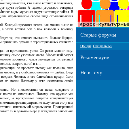
оже поднимаются, кто выше встанет, и толкаются,
друг друга зубами. А гадюки угрожают, отвернув
Многие виды муравьев ведут настоящие войны. В
ним муравейником своего вида ограничиваются
. Каждый стремится встать как можно выше на
х, а затем встают бок о бок головой к брюшку
Старые форумы
ят те, кто сможет выставить больше борцов.
 применять оружие в территориальных стычках с
Общий
|
Специальный
 из противников устал. Он резко меняет позу:
отивнику самое уязвимое место. Моральный запрет
Рекомендуем
анесение коронного удара замещается ритуальной
олосы, попрать ногой и т. п.
ясающий по простоте вывод: как правило, сила
Не в тему
ая мораль, а у слабовооруженных — слабая. Ведь
я всерьез. Человек и его ближайшие предки были
ом не могли. Поэтому у него изначально слабы
ю. Но впоследствии он начал создавать и
е почти не изменилась. Потому что оружие мы
тельно, а врожденные запреты совершенствует
 компенсировать разрыв, но получается это у них
статочной изначальной моральности. Проигравший
отает ли в должной мере у победителя запрет «не