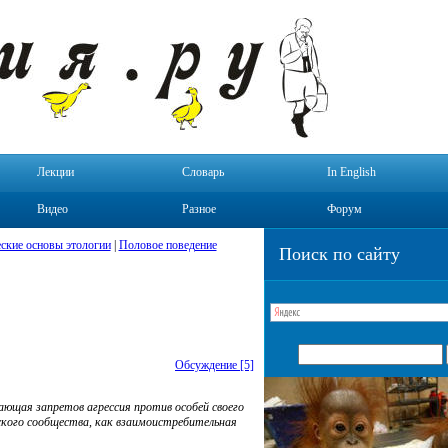
Лекции
Словарь
In English
Видео
Разное
Форум
ские основы этологии
|
Половое поведение
Поиск по сайту
Обсуждение [5]
ающая запретов агрессия против особей своего
еского сообщества, как взаимоистребительная