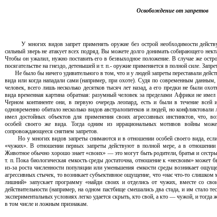
Освобождение от запретов
У многих видов запрет применять оружие без острой необходимости действу
сильный зверь не атакует всех подряд. Вы можете долго донимать собирающего некта
Чтобы он ужалил, нужно поставить его в безвыходное положение. В случае же остр
посягательстве на гнездо, детенышей и т. п.- оружие применяется в полной силе. Запрет
Не было бы ничего удивительного в том, что и у людей запреты переставали действ
вида или когда нападали сами (например, при охоте). Судя по современным данным,
человек, всего лишь несколько десятков тысяч лет назад, а его предки не были охо
вида временная картина обратная: разумный человек за пределами Африки не имел
Черном континенте они, в первую очередь леопард, есть и были в течение всей
одновременно обитало несколько видов австралопитеков и людей, но конфликтовали л
имел достойных объектов для применения своих агрессивных инстинктов, что, во
особей своего же вида. Тогда одним из иррациональных мотивов войны може
сопровождающееся снятием запретов.
Но у многих видов запреты снимаются и в отношении особей своего вида, если 
«чужих». В отношении первых запреты действуют в полной мере, а в отношении
Животное обычно хорошо знает «своих» — это могут быть родители, братья и сестры,
т. п. Пока биологическая емкость среды достаточна, отношение к «несвоим» может 
из-за роста численности популяции или уменьшения емкости среды возникает ощу
агрессивных стычек, то возникает субъективное ощущение, что «нас что-то слишком м
лишний» запускает программу «найди своих и отделись от чужих, вместе со сво
действительности (например, на одном пастбище смешались два стада, и им стало тес
экспериментальных условиях легко удается скрыть, кто свой, а кто — чужой, и тогд
в том числе и ложным признакам.