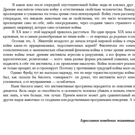
В каком веке после очередной опустошительной бойни люди не клялись друг д
Древние мыслители относили войну к естественным свойствам человечества. Вывод 
просвещения и гуманизма эта точка зрения стала непопулярной. Войну стали рассматр
утверждали, что никаким животным она не свойственна, что это чисто человеческ
просвещение само по себе, либо опосредованно, через создание такого страшного о
динамит, например), которое само остановит войны.
В XX веке с этой надеждой пришлось расстаться. Ни один пророк XIX века не 
кровавым, но и самым разнообразным по типам войн — от мировых до родовых и пл
Осознав это, А. Эйнштейн незадолго до начала второй мировой войны в открыто
война каких-то иррациональных, подсознательных корней? Фактически это озн
геополитических и экономических объяснений феномена войны к точке зрения античны
основе войны лежат древние инстинкты агрессии и разрушения, а все формы ее п
идеологические, религиозные — всего лишь разные формы рекламной упаковки, к
подавлять в себе эти инстинкты, а их проявление наказуемо. Война позволяет реализо
не только прощает, но и героизирует. Поэтому у противников грядущей войны мало ша
Однако Фрейд тут же высказал надежду, что по мере торжества культуры войны буд
был, как сказали бы биологи, «ламаркист»: он думал, что инстинкты могут изм
усиливаться, а от неупражнения — ослабляться.
Ныне биологи знают, что инстинктивные программы передаются из поколения в п
деваются. Коль скоро за способность и склонность человека убивать и воевать отв
них знать, и чем больше, тем лучше. Причем многое может дать сравнительный ме
других видов животных со сходными или родственными программами поведения. А эт
Агрессивное поведение животных