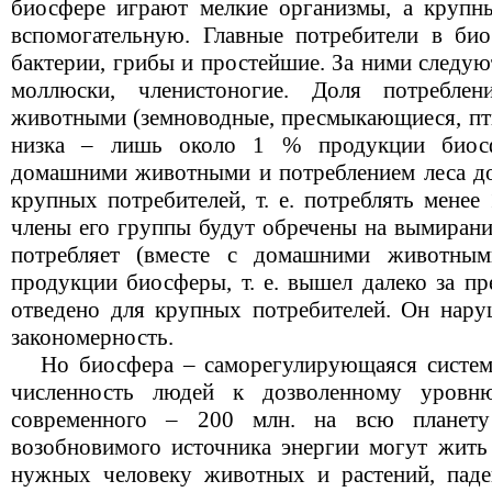
биосфере играют мелкие организмы, а крупн
вспомогательную. Главные потребители в би
бактерии, грибы и простейшие. За ними следую
моллюски, членистоногие. Доля потребле
животными (земноводные, пресмыкающиеся, пт
низка – лишь около 1 % продукции биос
домашними животными и потреблением леса до
крупных потребителей, т. е. потреблять менее
члены его группы будут обречены на вымирани
потребляет (вместе с домашними животны
продукции биосферы, т. е. вышел далеко за пр
отведено для крупных потребителей. Он нар
закономерность.
Но биосфера – саморегулирующаяся система,
численность людей к дозволенному уров
современного – 200 млн. на всю планету
возобновимого источника энергии могут жить 
нужных человеку животных и растений, паде