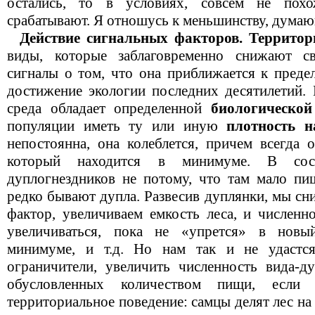
остались, то в условиях, совсем не пох
срабатывают. Я отношусь к меньшинству, думаю
Действие сигнальных факторов. Территор
виды, которые заблаговременно снижают с
сигналы о том, что она приближается к преде
достижение экологии последних десятилетий.
среда обладает определенной
биологической
популяции иметь ту или иную
плотность н
непостоянна, она колеблется, причем всегда 
который находится в минимуме. В со
дуплогнездников не потому, что там мало пищ
редко бывают дупла. Развесив дуплянки, мы с
фактор, увеличиваем емкость леса, и численн
увеличиваться, пока не «упрется» в новы
минимуме, и т.д. Но нам так и не удастс
ограничители, увеличить численность вида-ду
обусловленных количеством пищи, если 
территориальное поведение: самцы делят лес на 