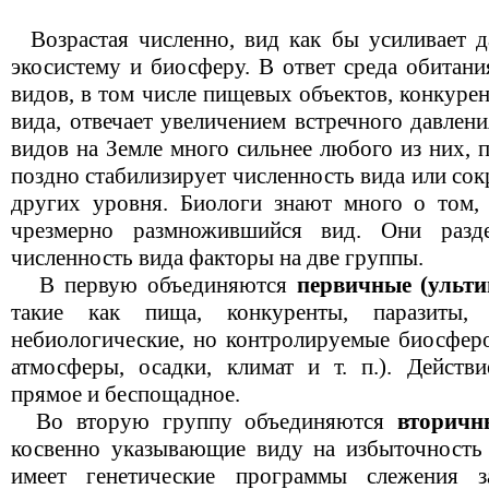
Возрастая численно, вид как бы усиливает да
экосистему и биосферу. В ответ среда обитан
видов, в том числе пищевых объектов, конкуре
вида, отвечает увеличением встречного давлен
видов на Земле много сильнее любого из них, 
поздно стабилизирует численность вида или сок
других уровня. Биологи знают много о том,
чрезмерно размножившийся вид. Они разд
численность вида факторы на две группы.
В первую объединяются
первичные (ульт
такие как пища, конкуренты, паразиты,
небиологические, но контролируемые биосферо
атмосферы, осадки, климат и т. п.). Действ
прямое и беспощадное.
Во вторую группу объединяются
вторичн
косвенно указывающие виду на избыточность 
имеет генетические программы слежения з