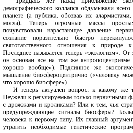
Тридцать лет назад приближение эколо
демографического коллапса обдумывали всего 
планете (а публика, обозвав их алармистами,
могла). Теперь огромные массы просты
почувствовали нарастающее давление перв
сознание поразительно быстро перекинул
святотатственного отношения к природе к
Последнее называется теперь «экологизм». От 
он основан все на том же антропоцентризме 
хорошо вообще»). Подлинное же экологичес
мышление биосфероцентрично («человеку мож
что хорошо биосфере»).
И теперь актуален вопрос: к какому же т
Неужели к регулируемым только первичными фа
с дрожжами и кроликами? Или к тем, чья страт
предупреждающие сигналы биосферы? Больш
человека к первому типу. Их главный аргумен
утратить необходимые генетические прогр