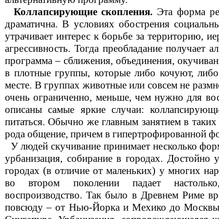
Коллапсирующие скопления.
Эта форма ре
драматична. В условиях обострения социальн
утрачивает интерес к борьбе за территорию, и
агрессивность. Тогда преобладание получает а
программа – сближения, объединения, окучиван
в плотные группы, которые либо кочуют, либо
месте. В группах животные или совсем не разм
очень ограниченно, меньше, чем нужно для во
описаны самые яркие случаи: коллапсирующ
питаться. Обычно же главным занятием в таких
рода общение, причем в гипертрофированной ф
У людей скучивание принимает несколько форм
урбанизация, собирание в городах. Достойно у
городах (в отличие от маленьких) у многих на
во втором поколении падает настолько
воспроизводство. Так было в Древнем Риме вр
повсюду – от Нью-Йорка и Мехико до Москвы,