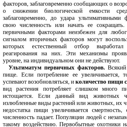
факторов, заблаговременно сообщающих о возр
о снижении биологической емкости сре
заблаговременно, до удара ультимативными ф
свою численность или начать ее сокращать.
первичными факторами неизбежен для любо
сигналом вторичных факторов могут воспольз
которых естественный отбор выработал
реагирования на них. Эти механизмы проя
уровне, на индивидуальном они не действуют.
Ультиматум первичных факторов.
Всякий 
пище. Если потребление ее увеличивается, 
успевают возобновляться, и
количество пищи 
вид растения потребляет слишком много пи
истощается. Если данный вид животных ч
излюбленные виды растений или животных, их ч
недостатка пищи увеличивается смертность, 
численность падает. Популяции людей с незапа
такому воздействию. Первобытные охотники 