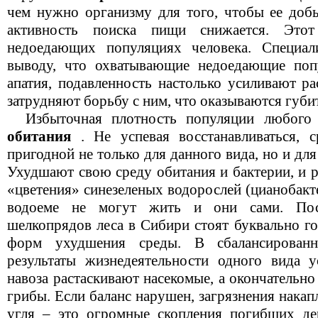
чем нужно организму для того, чтобы ее добы
активность поиска пищи снижается. Это
недоедающих популяциях человека. Спец
выводу, что охватывающие недоедающие попу
апатия, подавленность настолько усиливают ра
затрудняют борьбу с ним, что оказываются губит
Избыточная плотность популяции любого
обитания
. Не успевая восстанавливаться, с
пригодной не только для данного вида, но и для
Ухудшают свою среду обитания и бактерии, и р
«цветения» синезеленых водорослей (цианобакт
водоеме не могут жить и они сами. Пос
шелкопрядов леса в Сибири стоят буквально г
форм ухудшения среды. В сбалансирован
результаты жизнедеятельности одного вида 
навоза растаскивают насекомые, а окончательн
грибы. Если баланс нарушен, загрязнения нака
угля – это огромные скопления погибших де