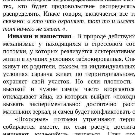
тех, кто будет продовольствие распределят
распределять. Иначе говоря, включается все 
сказано: «
кто что охраняет, тот то и имеет,
тот ничего не имеет
«.
Инвазии и нашествия
. В природе действую
механизмы: у находящихся в стрессовом сос
потомки, у которых реализуется альтернативна
жизни в лучших условиях заблокированная. Они
живут их родители, скажем, на индивидуальных
условиях саранча живет по территориальном
охраняет свой участок. Но если плотность
высокой и чужие самцы часто вторгаются
откладывает яйца, из которых выйдет «поход
вызвать экспериментально: достаточно рас
маленьких зеркал, и самец будет конфликтовать
«Походные» потомки утрачивают террит
собираются вместе, их стаи растут, дости
начинают куда-нибудь двигаться. Стаи по