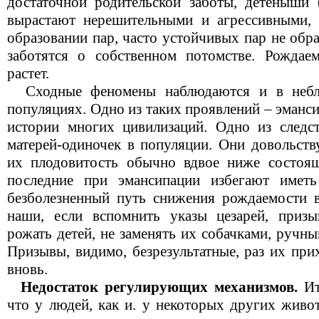
достаточной родительской заботы, детеныши 
вырастают нерешительными и агрессивными, 
образовании пар, часто устойчивых пар не обр
заботятся о собственном потомстве. Рождаем
растет.
Сходные феномены наблюдаются и в небла
популяциях. Одно из таких проявлений – эманс
истории многих цивилизаций. Одно из следс
матерей-одиночек в популяции. Они довольств
их плодовитость обычно вдвое ниже состоя
последние при эмансипации избегают имет
безболезненный путь снижения рождаемости 
наши, если вспомнить указы цезарей, приз
рожать детей, не заменять их собачками, ручн
Призывы, видимо, безрезультатные, раз их при
вновь.
Недостаток регулирующих механизмов.
Ит
что у людей, как и. у некоторых других живо