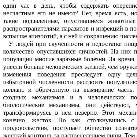
один час в день, чтобы содержать оперени
несчастные его не имеют? Нет, время есть, н
такие подавленные, опустившиеся животные
распространителями паразитов и инфекций в п
вспышке эпизоотий, а с ней и сокращению числе
У людей при скученности и недостатке пищи
количество опустившихся личностей. На них п
популяции многие заразные болезни. За время
унесли больше человеческих жизней, чем оружи
изменения поведения преследует одну ц
избыточной численности расслоить популяци
коллапс и обреченную на вымирание часть. 
сходных механизмов и в человеческих п
биологические механизмы, они действуют,
трансформируясь в нем неверно. Этот механи
конечно, жесток. Но как, столкнувшись с
продовольствия, поступает общество сознат
жесткий контроль за распределением пищи. Тем 