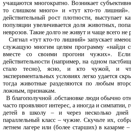
учащаются многократно. Возникает субъективн
то слишком много» и «тут кто-то лишний»
действительный рост плотности, выступает к
популяции увеличивается доля животных, попа
неврозов. Такие долго не живут и чаще всего не
Сигнал «тут кто-то лишний» запускает имеющ
служащую многим целям программу «найди св
вместе со своими прогони чужих». Есл
действительности (например, на одном пастбищ
стало тесно), ясно, и кто чужой, и ч
экспериментальных условиях легко удается скрыт
тогда животные разделяются по любым второ
ложным, признакам.
В благополучной .обстановке люди обычно отн
часто проявляют интерес, а иногда и симпатии, 
детей в школу – и через несколько дней 
параллельный класс – чужие. Скучьте их, собр
летнем лагере или (более старших) в казарме –