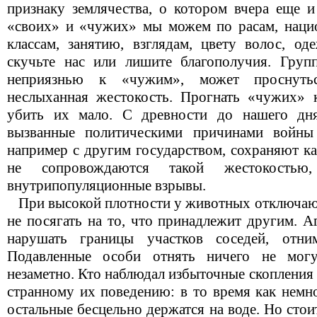
признаку землячества, о котором вчера еще и
«своих» и «чужих» мы можем по расам, национ
классам, занятию, взглядам, цвету волос, од
скучьте нас или лишите благополучия. Груп
неприязнью к «чужим», может проснутьс
неслыханная жестокость. Прогнать «чужих» 
убить их мало. С древности до нашего дня
вызванные политическими причинами войны
например с другим государством, сохраняют ка
не сопровождаются такой жестокостью,
внутрипопуляционные взрывы.
При высокой плотности у животных отключаю
не посягать на то, что принадлежит другим. 
нарушать границы участков соседей, отни
Подавленные особи отнять ничего не могу
незаметно. Кто наблюдал избыточные скопления ч
странному их поведению: в то время как немн
остальные бесцельно держатся на воде. Но сто