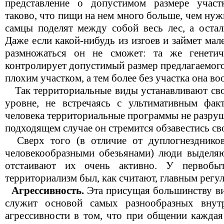
представление о допустимом размере участ
таково, что пищи на нем много больше, чем нуж
самцы поделят между собой весь лес, а остал
Даже если какой-нибудь из изгоев и займет мал
размножаться он не сможет: та же генети
контролирует допустимый размер предлагаемого
плохим участком, а тем более без участка она во
Так территориальные виды устанавливают св
уровне, не встречаясь с ультимативным фак
человека территориальные программы не разру
подходящем случае он стремится обзавестись св
Сверх того (в отличие от дуплогнездников
человекообразными обезьянами) люди выделя
отстаивают их очень активно. У первобыт
территориализм был, как считают, главным регу
Агрессивность.
Эта присущая большинству в
служит основой самых разнообразных внут
агрессивности в том, что при общении каждая