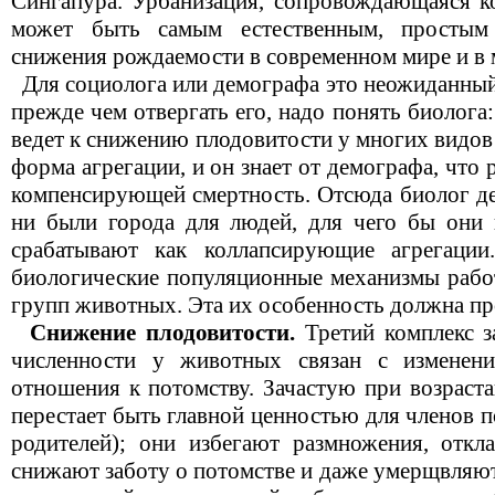
Сингапура. Урбанизация, сопровождающаяся ко
может быть самым естественным, простым
снижения рождаемости в современном мире и в
Для социолога или демографа это неожиданный
прежде чем отвергать его, надо понять биолога:
ведет к снижению плодовитости у многих видов
форма агрегации, и он знает от демографа, что
компенсирующей смертность. Отсюда биолог де
ни были города для людей, для чего бы они 
срабатывают как коллапсирующие агрегаци
биологические популяционные механизмы работ
групп животных. Эта их особенность должна пр
Снижение плодовитости.
Третий комплекс з
численности у животных связан с изменен
отношения к потомству. Зачастую при возраст
перестает быть главной ценностью для членов 
родителей); они избегают размножения, откл
снижают заботу о потомстве и даже умерщвляю