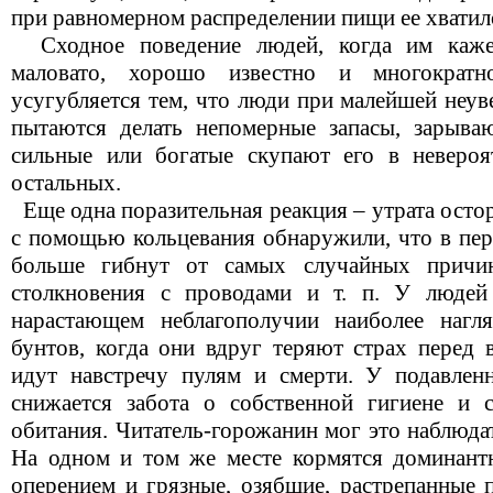
при равномерном распределении пищи ее хватил
Сходное поведение людей, когда им кажет
маловато, хорошо известно и многократн
усугубляется тем, что люди при малейшей неув
пытаются делать непомерные запасы, зарыва
сильные или богатые скупают его в невероя
остальных.
Еще одна поразительная реакция – утрата осто
с помощью кольцевания обнаружили, что в пер
больше гибнут от самых случайных причин
столкновения с проводами и т. п. У людей
нарастающем неблагополучии наиболее нагл
бунтов, когда они вдруг теряют страх перед 
идут навстречу пулям и смерти. У подавлен
снижается забота о собственной гигиене и 
обитания. Читатель-горожанин мог это наблюда
На одном и том же месте кормятся доминант
оперением и грязные, озябшие, растрепанные 