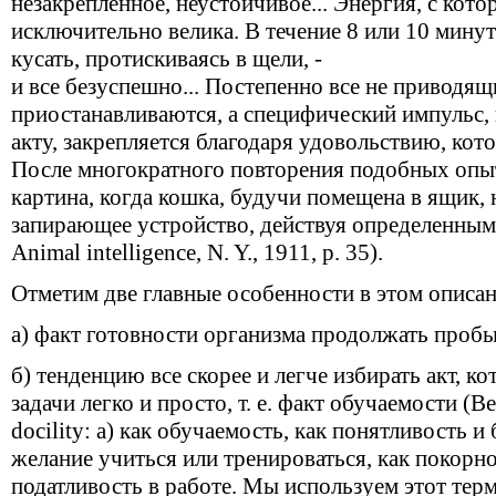
незакрепленное, неустойчивое... Энергия, с кото
исключительно велика. В течение 8 или 10 минут
кусать, протискиваясь в щели, -
и все безуспешно... Постепенно все не приводя
приостанавливаются, а специфический импульс
акту, закрепляется благодаря удовольствию, кото
После многократного повторения подобных опыт
картина, когда кошка, будучи помещена в ящик,
запирающее устройство, действуя определенным 
Animal intelligence, N. Y., 1911, р. 35).
Отметим две главные особенности в этом описан
а) факт готовности организма продолжать проб
б) тенденцию все скорее и легче избирать акт, 
задачи легко и просто, т. е. факт обучаемости (В
docility: а) как обучаемость, как понятливость и
желание учиться или тренироваться, как покорн
податливость в работе. Мы используем этот тер