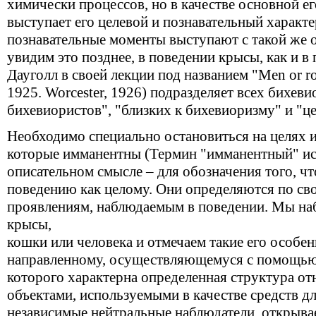
химически процессов, но в качестве основной е
выступает его целевой и познавательный характе
познавательные моменты выступают с такой же 
увидим это позднее, в поведении крысы, как и в
Дауголл в своей лекции под названием "Men or rob
1925. Worcester, 1926) подразделяет всех бихеви
бихевиористов", "близких к бихевиоризму" и "ц
Необходимо специально остановиться на целях и
которые имманентны (Термин "имманентный" ис
описательном смысле – для обозначения того, ч
поведению как целому. Они определяются по св
проявлениям, наблюдаемым в поведении. Мы на
крысы,
кошки или человека и отмечаем такие его особен
направленному, осуществляющемуся с помощью 
которого характерна определенная структура о
объектами, используемыми в качестве средств д
независимые нейтральные наблюдатели, открыва