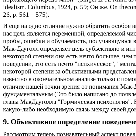
idealism. Columbus, 1924, р. 59; Он же. On thecons
26, р. 561 – 575).
И еще на одно отличие нужно обратить особое в
нас цель является переменной, определяемой чис
пробы, ошибки и обучаемость, получающуюся в 
Мак-Дауголл определяет цель субъективно и инт
некоторой степени она есть нечто большее, чем т
поведении, это есть нечто "психическое", "мент
некоторой степени за объективными представле
известно в окончательном анализе только с пом
отличие нашей точки зрения от понимания Мак-
фундаментальным (Это было написано до появлен
главы МакДауголла "Гормическая психология". 
какую-либо необходимую связь между своей док
9. Объективное определение поведенч
Рассмотрим теперь познавательный аспект повед