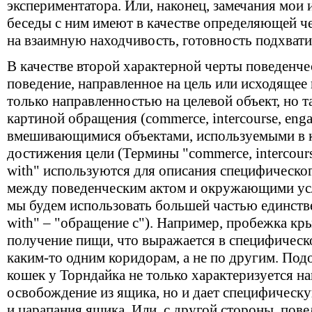
экспериментатора. Или, наконец, замечания мои 
беседы с ним имеют в качестве определяющей ч
на взаимную находчивость, готовность подхвати
В качестве второй характерной черты поведенчес
поведение, направленное на цель или исходящее и
только направленностью на целевой объект, но 
картиной обращения (commerce, intercourse, eng
вмешивающимися объектами, используемыми в к
достижения цели (Термины "commerce, intercour
with" используются для описания специфическо
между поведенческим актом и окружающими усл
мы будем использовать большей частью единст
with" – "обращение с"). Например, пробежка кр
получение пищи, что выражается в специфическ
каким-то одним коридорам, а не по другим. Под
кошек у Торндайка не только характеризуется н
освобождение из ящика, но и дает специфическу
и царапания ящика. Или, с другой стороны, пове