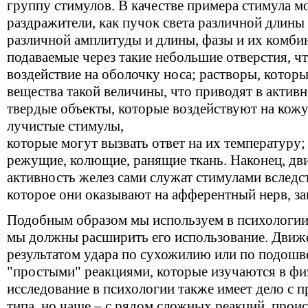
группу стимулов. В качестве примера стимула м
раздражители, как пучок света различной длины
различной амплитуды и длины, фазы и их комбин
подаваемые через такие небольшие отверстия, ч
воздействие на оболочку носа; растворы, котор
вещества такой величины, что приводят в актив
твердые объекты, которые воздействуют на кожу
лучистые стимулы,
которые могут вызвать ответ на их температуру;
режущие, колющие, ранящие ткань. Наконец, дв
активность желез сами служат стимулами вследст
которое они оказывают на афферентный нерв, з
Подобным образом мы используем в психологии 
мы должны расширить его использование. Движ
результатом удара по сухожилию или по подошв
"простыми" реакциями, которые изучаются в фи
исследование в психологии также имеет дело с 
типа, но чаще – с рядом сложных реакций, про