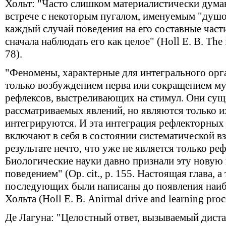
Хольт: "Часто слишком материалистически дума
встрече с некоторым пугалом, именуемым "душо
каждый случай поведения на его составные части
сначала наблюдать его как целое" (Holl E. В. The f
78).
"Феномены, характерные для интегрального орг
только возбуждением нерва или сокращением мус
рефлексов, выстреливающих на стимул. Они сущ
рассматриваемых явлений, но являются только и
интегрируются. И эта интеграция рефлекторных 
включают в себя в состоянии систематической вз
результате нечто, что уже не является только р
Биологические науки давно признали эту новую 
поведением" (Op. cit., р. 155. Настоящая глава, 
последующих были написаны до появления наиб
Хольта (Holl Е. В. Anirmal drive and learning proce
Де Лагуна: "Целостный ответ, вызываемый дист