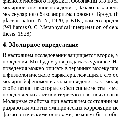
физиологического порядка). Обозначим это пос
молярное описание поведения (Начало различен
молекулярного бихевиоризма положил. Броуд. (Br
place in nature. N. Y., 1920, р. 616); нам его пр
(Williamas 0. С. Metaphysical interpretation of de
thesis, 1928).
4. Молярное определение
В настоящем исследовании защищается второе, 
поведения. Мы будем утверждать следующее. Н
поведения можно описать в терминах молекуля
и физиологического характера, лежащих в его о
молярный феномен и актам поведения как "мол
свойственны некоторые собственные черты. Име
поведенческих актов интересуют нас, психологов
Молярные свойства при настоящем состоянии наш
разработки многих эмпирических корреляций м
физиологическими основами, не могут быть об