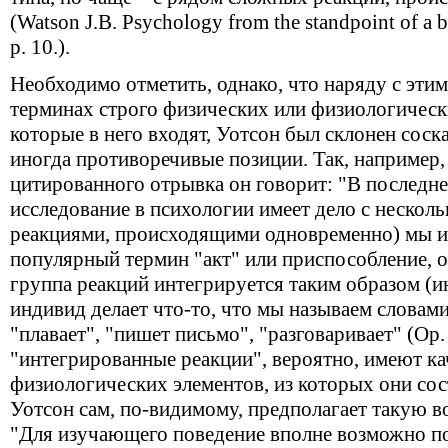
(Watson J.B. Psychology from the standpoint of a b
р. 10.).
Необходимо отметить, однако, что наряду с эти
терминах строго физических или физиологичес
которые в него входят, Уотсон был склонен соск
иногда противоречивые позиции. Так, например, 
цитированного отрывка он говорит: "В последне
исследование в психологии имеет дело с неско
реакциями, происходящими одновременно) мы и
популярный термин "акт" или приспособление, об
группа реакций интегрируется таким образом (ин
индивид делает что-то, что мы называем словами:
"плавает", "пишет письмо", "разговаривает" (Op. ci
"интегрированные реакции", вероятно, имеют кач
физиологических элементов, из которых они сос
Уотсон сам, по-видимому, предполагает такую во
"Для изучающего поведение вполне возможно 