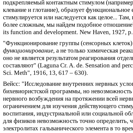
подкрепляемый контактным стимулом (например
клевание и глотание), образует функциональное 
стимулируется или наследуется как целое... Там,
более сложным, мы найдем подобное отношение" (
its function and development. New Haven, 1927, p.
"Функционирование группы (сенсорных клеток) 
функционирование
, а не только химическая реак
оно не является результатом реагирования отдел
составляют" (Laguna Cr. A. de. Sensation and perce
Sci. Meth", 1916, 13, 617 – 630).
Вейсс: "Исследование внутренних нервных услов
бихевиористской программы, но невозможность
нервного возбуждения на протяжении всей нерв
ограничением для изучения действующего стимул
воспитания, индустриальной или социальной обл
для физиков невозможность точно определить, ч
электролитах гальванического элемента в то вре