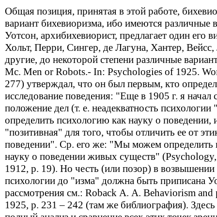
Общая позиция, принятая в этой работе, бихевио
вариант бихевиоризма, ибо имеются различные 
Уотсон, архибихевиорист, предлагает один его ви
Хольт, Перри, Сингер, де Лагуна, Хантер, Вейсс
другие, до некоторой степени различные вариан
Mc. Men or Robots.- In: Psychologies of 1925. Wor
277) утверждал, что он был первым, кто опреде
исследование поведения: "Еще в 1905 г. я начал
положение дел (т. е. неадекватность психологии
определить психологию как науку о поведении, 
"позитивная" для того, чтобы отличить ее от эт
поведении". Ср. его же: "Мы можем определить
науку о поведении живых существ" (Psychology, th
1912, р. 19). Но честь (или позор) в возвышении
психологии до "изма" должна быть приписана Уо
рассмотрения см.: Rоback А. А. Behaviorism and 
1925, р. 231 – 242 (там же библиография). Здес