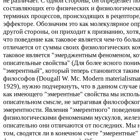
не различает. С одной стороны, он определяет п
составляющих его физических и физиологических 
терминах процессов, происходящих в рецепторе,
эффекторе. Обозначим это как молекулярное опр
другой стороны, он приходит к признанию, хотя,
что поведение как таковое является чем-то больш
отличается от суммы своих физиологических ко
таковое является "эмерджентным феноменом, ко
описательные свойства" (Для более ясного пони
"эмерентный", который теперь становится таки
философов (Dougall W. Mc. Modern materialismand
1929), нужно подчеркнуть, что в данном случае
как имеющего "эмерентные" свойства мы использ
описательном смsсле, не затрагивая философског
эмерентности. Явления "эмерентного" поведени
физиологическими феноменами мускулов, желез 
описательно они отличаются от последних. Мы н
том, сводятся ли в конечном счете "эмерентные"