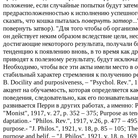
положение, если случайные попытки будут зате
предрасположенностью к исполнению успешного
сказать, что кошка пыталась
повернуть затвор
..
повернуть затвор). "Для того чтобы об организм
он действует неким образом вследствие цели, не
достигающие некоторого результата, получали б
тенденцию к появлению вновь, в то время как др
приводят к полезному результату, будут исключ
Необходимо, чтобы все эти акты имели место в
стабильный характер стремления к получению рез
B. Docility and purposiveness, – "Psychol. Rеv.", 1
акцент на обучаемость, которая определяется ка
поведения, следовательно, как его познавательна
развивается Перри в других работах, а именно: Pu
"Monist", 1917, v. 27, р. 352 – 375; Purpose as te
daptation.- "Philos. Rev.", 1917, v.26, р. 477 – 495
purpose.- "J. Philos.", 1921, v. 18, р. 85 – 105; Th
purpose and belif. – "J. Philos", 1921, v. 18, р. 169