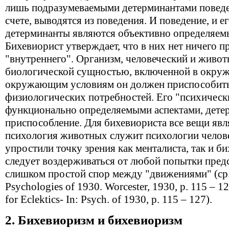
лишь подразумеваемыми детерминантами поведе
счете, выводятся из поведения. И поведение, и 
детерминанты являются объективно определяе
Бихевиорист утверждает, что в них нет ничего п
"внутреннего". Организм, человеческий и живот
биологической сущностью, включенной в окруж
окружающим условиям он должен приспособитьс
физиологических потребностей. Его "психическ
функционально определяемыми аспектами, де
приспособление. Для бихевиориста все вещи яв
психология животных служит психологии челов
упростили точку зрения как менталиста, так и б
следует воздерживаться от любой попытки предс
слишком простой спор между "движениями" (ср.: 
Psychologies of 1930. Worcester, 1930, р. 115 – 1
for Eclektics- In: Psych. of 1930, p. 115 – 127).
2. Бихевиоризм и бихевиоризм