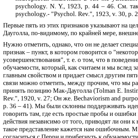
psychology. N. Y., 1923, р. 44 – 46. См. та
psychology.- "Psychol. Rev.", 1923, v. 30, р. 
Первые пять из этих признаков указывают на це
Дауголла, по-видимому, по крайней мере, внешне
Нужно отметить, однако, что он не делает специ
признак – пункт, в котором говорится о "некото
усовершенствования", т. е. о том, что в поведен
обучаемости, который, как считаем и мы вслед за
главным свойством и придает смысл другим пяти
связи можно отметить, между прочим, что мы р
принять позицию Мак-Дауголла (Tolman Е. Instin
Rev.", 1920, v. 27; Он же. Bechaviorism and purpose
р. 36 – 41). Мы были склонны поддерживать иде
говорить там, где есть простые пробы и ошибки
действия независимо от того, приводят ли они к
такое представление кажется нам ошибочным. М
согласиться с Перри и прибегнуть к обучаемости