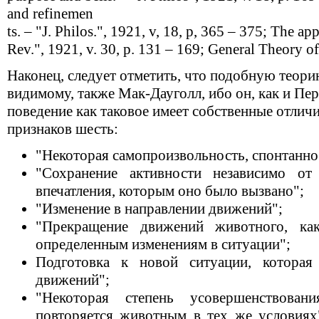
and refinemen
ts. – "J. Philos.", 1921, v, 18, р, 365 – 375; The app
Rev.", 1921, v. 30, p. 131 – 169; General Theory of
Наконец, следует отметить, что подобную теори
видимому, также Мак-Дауголл, ибо он, как и Пер
поведение как таковое имеет собственные отлич
признаков шесть:
"Некоторая самопроизвольность, спонтанно
"Сохранение активности независимо от 
впечатления, которым оно было вызвано";
"Изменение в направлении движений";
"Прекращение движений животного, ка
определенным изменениям в ситуации";
Подготовка к новой ситуации, которая
движений";
"Некоторая степень усовершенствован
повторяется животным в тех же условиях"