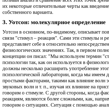
полный анализ и сравнение всех этих точек зрен
их некоторые отличительные черты как введени
собственного варианта.
3. Уотсон: молекулярное определение
Уотсон в основном, по-видимому, описывает по
связи "стимул – реакция". Сами эти стимулы и р
представляет себе в относительно непосредстве
физиологических значениях. Так, в первом полн
концепции он писал: "Мы используем термин "с
психологии так, как он используется в физиолог
должны несколько расширить употребление этог
психологической лаборатории, когда мы имеем д
простыми факторами, такими как влияние волн 
звуковых волн и т. п., изучая их влияние на при
говорим о стимуле. С другой стороны, когда фа
реакциям, являются более сложными, как, напри
говорим о ситуациях. Ситуация с помощью анал