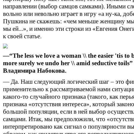
направлении (выбор самцов самками). Иными с
вольно или невольно играет в игру «а ну-ка, до
Пушкина не скажешь: «чем меньше женщину мы 
мы ей...», и именно эти строки из «Евгения Оне
к своей статье.
—“The less we love a woman \\ the easier 'tis to b
more surely we undo her \\ amid seductive toil
Владимира Набокова.
— Да. Наш следующий логический шаг – это фи
применительно к рассматриваемой нами ситуации
какого-то случайного признака (такого, как перья
признака «отсутствия интереса», который закон
большой популяции, если в ней выбор осуществл
самцами. Итак, мы предположили, что «отсутств
интерпретировано как сигнал о популярности в