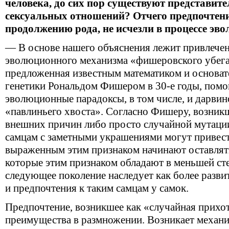
человека, до сих пор существуют представит
сексуальных отношений? Отчего предпочтения
продолжению рода, не исчезли в процессе эв
— В основе нашего объяснения лежит привлече
эволюционного механизма «фишеровского убега
предложенная известным математиком и основа
генетики Рональдом Фишером в 30-е годы, помо
эволюционные парадоксы, в том числе, и дарвин
«павлиньего хвоста». Согласно Фишеру, возникш
внешних причин либо просто случайной мутации
самцам с заметными украшениями могут привести
выраженным этим признаком начинают оставлять
которые этим признаком обладают в меньшей сте
следующее поколение наследует как более разви
и предпочтения к таким самцам у самок.
Предпочтение, возникшее как «случайная прихот
преимущества в размножении. Возникает механ