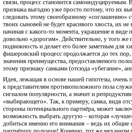
связи, процесс становится самоиндуцируемым. 
признака выгодно уже просто потому, что их вы
следовать этому своеобразному «соглашению» с
твоих сыновей не будет красивого хвоста, их не 
начиная с какого-то момента, украшение в виде
довольно «дорогим». Действительно, у того же 
подвижность и делает его более заметным для хи
фишеровский процесс продолжается до тех пор, п
значения преимущества, предоставляемого пол
этому признаку самками (отсюда «убегание», анг
Идея, лежащая в основе нашей гипотезы, очень п
к представителям противоположного пола служи
сигналом популярности, а значит и репродуктив
«выбирающего». Так, к примеру, самка, видя отс
стороны потенциального партнёра, может заключ
возможность выбрать другую – которая «лучше»
добиться именно его внимания – ведь их общие
партнёршу получше! Конечно, тот же механизм р