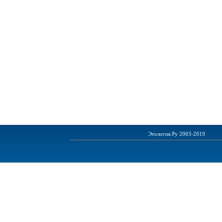
Этология.Ру 2003-2019