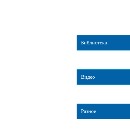
Орангутанов уличили в создании
[2019-03-22]
Любовь самок гуппи к ярким са
объяснили генами и освещением
Орангутаны рассказывают друг д
прошлом
[2019-03-22]
Библиотека
Блеск и нищета этологии
[2018-0
Почему хозяева похожи на своих
03-15]
Видео
Интервью с Анатолием Протопо
02-13]
Цирки: развлечение vs мучение
[
Разное