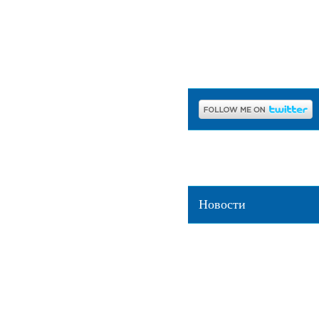
Пишите нам:
info@etholo
Новости
Орангутаны научились использов
выгодой для себя
[2019-03-22]
Мозг собак отличил настоящие с
тарабарщины
[2019-03-22]
Какаду Гоффина выклевали пало
картонки и использовали их в бы
22]