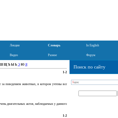
Лекции
Словарь
In English
Видео
Разное
Форум
Ш
Щ
Ъ
Ы
Ь
Э
Ю
Я
Поиск по сайту
1-2
ие за поведением животных, в котором учтены все
ечень двигательных актов, наблюдаемых у данного
1-2