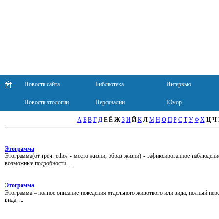
Новости сайта
Библиотека
Интервью
Новости этологии
Персоналии
Юмор
А
Б
В
Г
Д
Е
Ё
Ж
З
И
Й
К
Л
М
Н
О
П
Р
С
Т
У
Ф
Х
Ц
Ч
Этограмма
Этограмма(от греч. ethos - место жизни, образ жизни) - зафиксированное наблюден
возможные подробности....
Этограмма
Этограмма – полное описание поведения отдельного животного или вида, полный пер
вида. ...