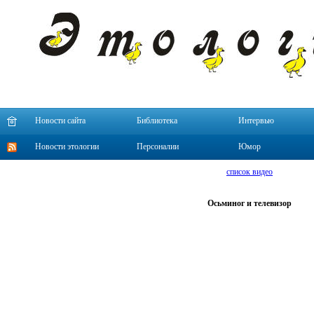
Новости сайта
Библиотека
Интервью
Новости этологии
Персоналии
Юмор
список видео
Осьминог и телевизор