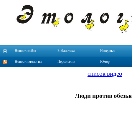
Новости сайта
Библиотека
Интервью
Новости этологии
Персоналии
Юмор
список видео
Люди против обезья