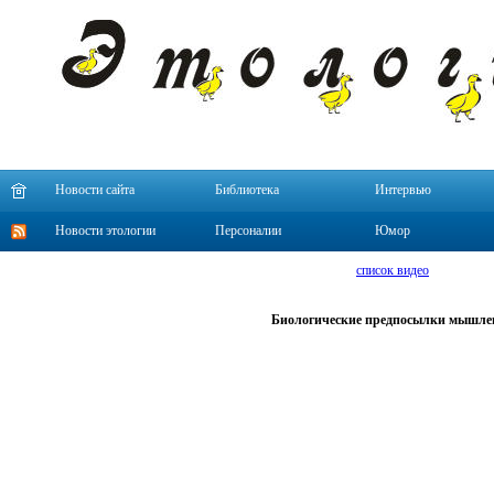
Новости сайта
Библиотека
Интервью
Новости этологии
Персоналии
Юмор
список видео
Биологические предпосылки мышле