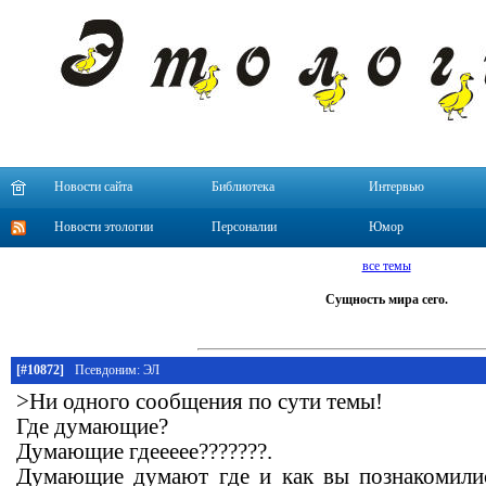
Новости сайта
Библиотека
Интервью
Новости этологии
Персоналии
Юмор
все темы
Сущность мира сего.
[#10872]
Псевдоним: ЭЛ
>Ни одного сообщения по сути темы!
Где думающие?
Думающие гдеееее???????.
Думающие думают где и как вы познакомили