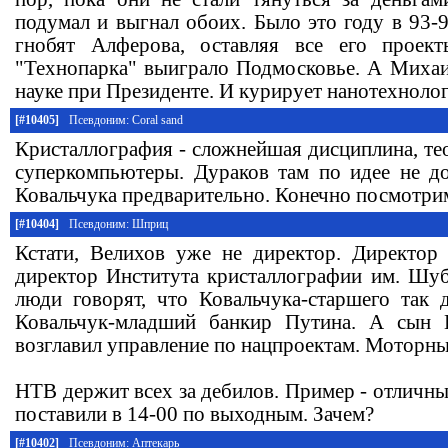
подумал и выгнал обоих. Было это году в 93-9
гнобят Алферова, оставляя все его проект
"Технопарка" выиграло Подмосковье. А Михаил
науке при Президенте. И курирует нанотехнолог
[#10405]
Псевдоним: Coral sand
Кристаллография - сложнейшая дисциплина, тео
суперкомпьютеры. Дураков там по идее не до
Ковальчука предварительно. Конечно посмотрим
[#10404]
Псевдоним: Шприц
Кстати, Велихов уже не директор. Директор
директор Института кристаллографии им. Шу
люди говорят, что Ковальчука-старшего так
Ковальчук-младший банкир Путина. А сын 
возглавил управление по нацпроектам. Моторны
НТВ держит всех за дебилов. Пример - отличны
поставили в 14-00 по выходным. Зачем?
[#10402]
Псевдоним: Аптекарь