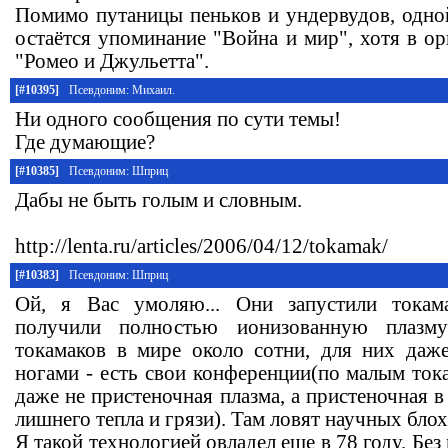
Помимо путаницы пеньков и ундервудов, одн
остаётся упоминание "Война и мир", хотя в о
"Ромео и Джульетта".
[#10395]
Псевдоним: Михаил.
Ни одного сообщения по сути темы!
Где думающие?
[#10385]
Псевдоним: Шприц
Дабы не быть голым и словным.
http://lenta.ru/articles/2006/04/12/tokamak/
[#10383]
Псевдоним: Шприц
Ой, я Вас умоляю... Они запустили токама
получили полностью ионизованную плазм
токамаков в мире около сотни, для них даж
ногами - есть свои конференции(по малым ток
даже не пристеночная плазма, а пристеночная в
лишнего тепла и грязи). Там ловят научных бло
Я такой технологией овладел еще в 78 году. Бе