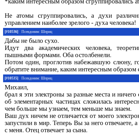
*каким интересным образом сгруппировались а
Не атомы сгруппировались, а духи различ
управлением наиболее зрелого - духа человека!
[#10536]
Псевдоним: Шприц
Дабы не было сухо.
Идут два академических человека, теорет
пышными формами. Оба остолбенели.
Потом один, проглотив набежавшую слюну, гов
обратите внимание, каким интересным образом 
[#10535]
Псевдоним: Шприц
Михаил,
брал я эти электроны за разные места и ничего 
об элементарных частицах сложилась интересн
чем больше мы узнаем, тем меньше мы знаем.
Ваш дух ничем не отличается от моего электро
запустили в мир. Теперь Вы за него отвечаете, а 
с меня. Отец отвечает за сына.