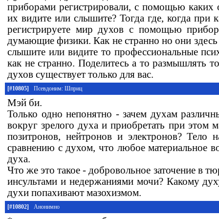
приборами регистрировали, с помощью каких
их видите или слышите? Тогда где, когда при к
регистрируете мир духов с помощью прибо
думающие физики. Как не странно но они здесь 
слышите или видите то профессиональные псих
как не странно. Поделитесь а то размышлять то
духов существует только для вас.
[#10805]
Псевдоним: Шприц
Мэй би.
Только одно непонятно - зачем духам различн
вокруг зрелого духа и приобретать при этом 
позитронов, нейтронов и электронов? Тело 
сравнению с духом, что любое материальное в
духа.
Что же это такое - добровольное заточение в т
инсультами и недержаниями мочи? Какому дух
духи попахивают мазохизмом.
[#10802]
Анонимно