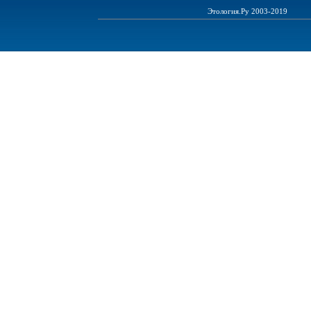
Этология.Ру 2003-2019