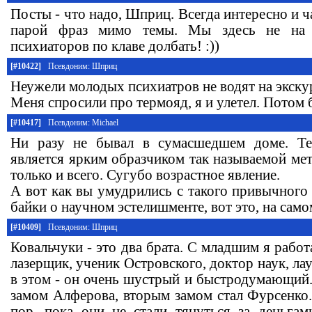
Посты - что надо, Шприц. Всегда интересно и ч
парой фраз мимо темы. Мы здесь не на п
психиаторов по клаве долбать! :))
[#10422]
Псевдоним: Шприц
Неужели молодых психиатров не водят на экскур
Меня спросили про термояд, я и улетел. Потом 
[#10417]
Псевдоним: Michael
Ни разу не бывал в сумасшедшем доме. Те
является ярким образчиком так называемой ме
только и всего. Сугубо возрастное явление.
А вот как вы умудрились с такого привычного д
байки о научном эстелишменте, вот это, на само
[#10409]
Псевдоним: Шприц
Ковальчуки - это два брата. С младшим я работ
лазерщик, ученик Островского, доктор наук, ла
в этом - он очень шустрый и быстродумающий.
замом Алферова, вторым замом стал Фурсенко.
пор, пока они не стали тянуться за деньгам