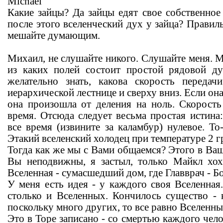
Michael
Какие зайцы? Да зайцы едят свое собственное
после этого вселенческий дух у зайца? Правиль
мешайте думающим.
Михаил, не слушайте никого. Слушайте меня. М
из каких полей состоит простой рядовой ду
желательно знать, какова скорость передач
иерархической лестнице и сверху вниз. Если она
она произошла от деления на ноль. Скорость
время. Отсюда следует весьма простая истина
все время (извините за каламбур) нулевое. То-
Этакий вселенский холодец при температуре 2 г
Тогда как же мы с Вами общаемся? Этого в Ва
Вы неподвижны, я застыл, только Майкл хох
Вселенная - сумасшедший дом, где Главврач - Бо
У меня есть идея - у каждого своя Вселенная
столько и Вселенных. Кончилось существо - 
поскольку много других, то все равно Вселенны
Это в Торе записано - со смертью каждого чело