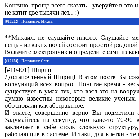
Конечно, проще всего сказать - уверуйте в это 
не катит две тысячи лет... :)
[#10532]
Псевдоним: Михаил
**Михаил, не слушайте никого. Слушайте ме
вещь - из каких полей состоит простой рядовой
Возьмите электрончик и определите сами из как
[#10428]
Псевдоним: Олег
[#10401] Шприц
Достапочтенный Шприц! В этом посте Вы сов
волнующий всех вопрос. Понятие время - весь
существует в умах тек, кто взял это на воору
думаю известны некоторые великие ученых,
обосновали как абстрактное.
И знаете, совершенно верно Вы подметили о
Задумайтесь на секунду, что каие-то 70-90 к
заключает в себе столь сложную структуру
работающие в системе. И таки, для клетки - те