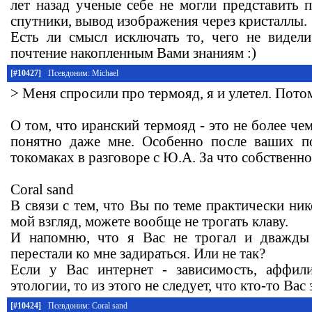
лет назад ученые себе не могли представить 
спутники, вывод изображения через кристаллы.
Есть ли смысл исключать то, чего не видели
почтение накопленным Вами знаниям :)
[#10427]
Псевдоним: Michael
> Меня спросили про термояд, я и улетел. Пото
О том, что иранский термояд - это не более че
понятно даже мне. Особенно после ваших п
токомаках в разговоре с Ю.А. За что собственн
Coral sand
В связи с тем, что Вы по теме практически ник
мой взгляд, можете вообще не трогать клаву.
И напомню, что я Вас не трогал и дважды
перестали ко мне задираться. Или не так?
Если у Вас интернет - зависимость, аффил
этологии, то из этого не следует, что кто-то Вас 
[#10424]
Псевдоним: Coral sand