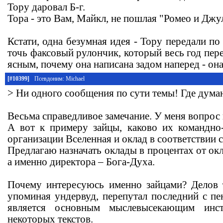
Тору даровал Б-г.
Тора - это Вам, Майкл, не пошлая "Ромео и Джу
Кстати, одна безумная идея - Тору передали по
точь факсовый рулончик, который весь год пер
ясным, почему она написана задом наперед - она
[#10399]
Псевдоним: Michael
> Ни одного сообщения по сути темы! Где дум
Весьма справедливое замечание. У меня вопрос 
А вот к примеру зайцы, каково их командно
организации Вселенная и оклад в соответствии
Предлагаю назначать оклады в процентах от окл
а именно директора – Бога-Духа.
Почему интересуюсь именно зайцами? Делов 
упоминая ундервуд, перепутал последний с пе
является основным мыслевысекающим инст
некоторых текстов.