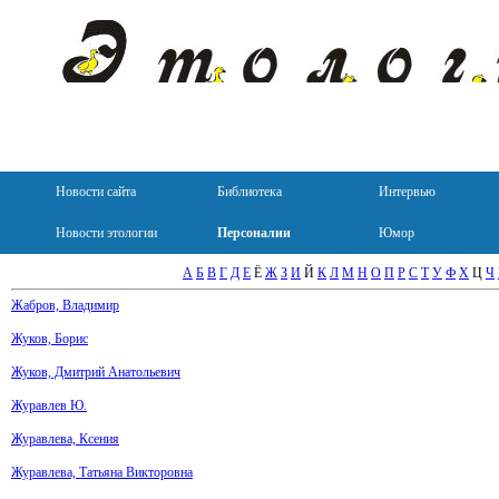
Новости сайта
Библиотека
Интервью
Новости этологии
Персоналии
Юмор
А
Б
В
Г
Д
Е
Ё
Ж
З
И
Й
К
Л
М
Н
О
П
Р
С
Т
У
Ф
Х
Ц
Ч
Жабров, Владимир
Жуков, Борис
Жуков, Дмитрий Анатольевич
Журавлев Ю.
Журавлева, Ксения
Журавлева, Татьяна Викторовна