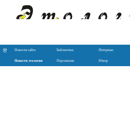
Новости сайта
Библиотека
Интервью
Новости этологии
Персоналии
Юмор