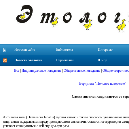
Новости сайта
Библиотека
Интервью
Новости этологии
Персоналии
Юмор
Все
|
Индивидуальное поведение
|
Общественное поведение
|
Общие теоретичес
Вернуться "Половое поведение"
Самки антилоп спариваются от стр
Антилопы топи (Damaliscus lunatus) пугают самок и таким способом увеличивают ша
напуганная поддельными предупреждающими сигналами, остается на территории самца 
успевает совокупиться с ней еще два-три раза.