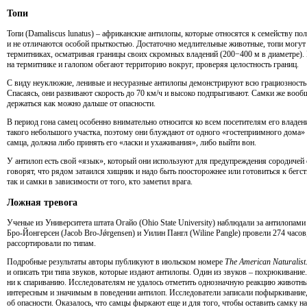
Топи
Топи (Damaliscus lunatus) – африканские антилопы, которые относятся к семейству по
и не отличаются особой прыткостью. Достаточно медлительные животные, топи могут
термитниках, осматривая границы своих скромных владений (200−400 м в диаметре)
на термитнике и галопом обегают территорию вокруг, проверяя целостность границ.
С виду неуклюжие, ленивые и несуразные антилопы демонстрируют всю грациозность 
Спасаясь, они развивают скорость до 70 км/ч и высоко подпрыгивают. Самки же вообщ
держаться как можно дальше от опасности.
В период гона самец особенно внимательно относится ко всем посетителям его владени
такого небольшого участка, поэтому они блуждают от одного «гостеприимного дома» 
самца, должна либо принять его «ласки и ухаживания», либо выйти вон.
У антилоп есть свой «язык», который они используют для предупреждения сородичей 
говорят, что рядом затаился хищник и надо быть поосторожнее или готовиться к бег
так и самки в зависимости от того, кто заметил врага.
Ложная тревога
Ученые из Университета штата Огайо (Ohio State University) наблюдали за антилопами
Бро-Йонгерсен (Jacob Bro-Jǿrgensen) и Уилин Пангл (Wiline Pangle) провели 274 часо
рассортировали по типам.
Подробные результаты авторы публикуют в июльском номере
The American Naturalist
и описать три типа звуков, которые издают антилопы. Один из звуков – похрюкивание
ни к спариванию. Исследователям не удалось отметить однозначную реакцию животных 
интересным и значимым в поведении антилоп. Исследователи записали пофыркивание
об опасности. Оказалось, что самцы фыркают еще и для того, чтобы оставить самку на 