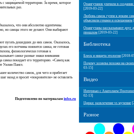
ть с защищаемой территории. За время, которое
Орангутанов уличили в создании
лнительных раз.
[2019-03-22]
Любовь самок гуппи к ярким са
объяснили генами и освещением
казалось, что они абсолютно идентичны.
Орангутаны рассказывают друг д
но, но самцы этого не делают. Они выбирают
прошлом
[2019-03-22]
ают пугать дошедших до них самок. Оказалось,
Библиотека
еделах его вотчины появится самка, не готовая
нтилопа, физиологически готовая к
Блеск и нищета этологии
[2018-0
оказывает самке разные знаки внимания
да самка покидает его территорию. «Самец как
Почему хозяева похожи на своих
ит Уилин Пангл.
03-15]
ее количество самок, для чего и прибегает
 шаг назад и просит «покровителя» не оставлять
Видео
Интервью с Анатолием Протопо
02-13]
Подготовлено по материалам
infox.ru
Цирки: развлечение vs мучение
[
Разное