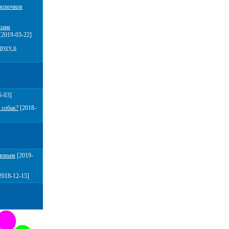
 крючков
мцам
[2019-03-22]
ругу о
5-03]
 собак?
[2018-
повым
[2019-
2018-12-15]