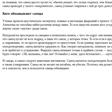
не понимая, что самец просто пугает ее, обычно решает, что лучше отдаться, чем бежа
самка проводит у своего «покровителя», самец успевает спариться с ней до трех допо
Кого обманывают самцы
Ученые провели акустическую экспертизу ложных и настоящих фырканий о тревоге. О
Антилопы не способны найти различия между ними. То есть напугать можно кого угод
жертву своих «шуток» среди самок.
Натуралисты проследили за самцами и попытались понять, с чего это вдруг они начин
что самец пугает не всех подряд, а лишь тех самок, у которых течка. То есть если в пр
к спариванию, то он просто проигнорирует ее присутствие. Если границу пересекает а
оплодотворению, самец пытается удержать ее. Как говорят натуралисты, поначалу он 
и не прибегает к устрашению. Фыркать самец начинает только в крайнем случае — ког
будто говорит: «Эй, малышка, а там лев! Оставайся у меня, здесь безопаснее», — шут
И самцы, и самки следуют животным инстинктам. Самец пытается оплодотворить больш
к таким ухищрениям. Самка же не желает ни погибать, ни убегать. Поэтому она делает
ее в опасности, чем и пользуются самцы-обманщики.