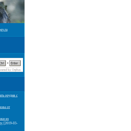
gy.ru
ать орудия с
лова от
чки из
ту
[2019-03-