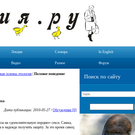
Лекции
Словарь
In English
Видео
Разное
Форум
кие основы этологии
|
Половое поведение
Поиск по сайту
аха
Дата публикации: 2010-05-27
/
Обсуждение [0]
нсы на «дополнительную порцию» секса. Самка,
в надежде получить защиту. За это время самец