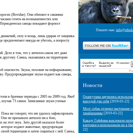
лорогих (Bovidae)
.
Они обитают в саваннах
 часами стоять на возвышенностях или
. Периодически самцы покидают форпост
Пишите нам:
info@etholo
движений, силу и мощь, лишь удирая от хищника.
е предпочитают никуда не убегать, а попросту
й. Дело в том, что у антилоп-самок нет даже
к другому. Самка, оказавшись на территории
об опасности. Звуки, похожие на пофыркивание,
ству. Предупреждающие звуки издают как самцы,
Новости
 топи в брачные периоды с 2005 по 2009 год. Якоб
Орангутаны научились использов
в, изучая 73 самки. Записанные звуки ученые
выгодой для себя
[2019-03-22]
Мозг собак отличил настоящие с
тарабарщины
[2019-03-22]
.
Пока же говорят, что им удалось зафиксировать
. Оно не призывало антилоп ни к бою,
Какаду Гоффина выклевали пало
на этот звук. Зато другой оказался более
картонки и использовали их в бы
, которое издают животные, предупреждая
22]
своей территории и затем спариться с ней. Самка,