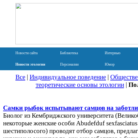
Новости сайта
Библиотека
Интервью
Новости этологии
Персоналии
Юмор
Все
|
Индивидуальное поведение
|
Обществе
теоретические основы этологии
|
По
Самки рыбок испытывают самцов на заботли
Биолог из Кембриджского университета (Великоб
некоторые женские особи Abudefduf sexfasciatu
шестиполосого) проводят отбор самцов, предла