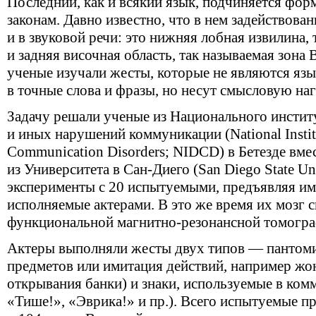
Последний, как и всякий язык, подчиняется фо
законам. Давно известно, что в нем задействован
и в звуковой речи: это нижняя лобная извилина, 
и задняя височная область, так называемая зона
ученые изучали жесты, которые не являются язы
в точные слова и фразы, но несут смысловую наг
Задачу решали ученые из Национального инстит
и иных нарушений коммуникации (National Institu
Communication Disorders; NIDCD) в Бетезде вмес
из Университета в Сан-Диего (San Diego State Un
эксперименты с 20 испытуемыми, предъявляя им
исполняемые актерами. В это же время их мозг 
функциональной магнитно-резонансной томогра
Актеры выполняли жесты двух типов — пантом
предметов или имитация действий, например жо
открывания банки) и знаки, используемые в ком
«Тише!», «Эврика!» и пр.). Всего испытуемые 