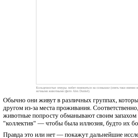
Кольцехвостые лемуры любят понежиться на солнышке (опять-таки именно в 
ночными животными (фото Alex Dunkel).
Обычно они живут в различных группах, которы
другом из-за места проживания. Соответственно,
животные попросту обманывают своим запахо
"коллектив" — чтобы была иллюзия, будто их б
Правда это или нет — покажут дальнейшие иссле