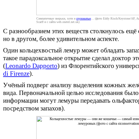
Симпатичные зверьки, хотя и
глуповатые
… (фото Eddy Risch/Keystone/AP, Ar
Scarff и с сайта web.onetel.net.uk)
С разнообразием этих веществ столкнулось ещё 
но в другом, более удивительном аспекте.
Один кольцехвостый лемур может обладать запа
такое парадоксальное открытие сделал доктор 
(
Leonardo Dapporto
) из Флорентийского универси
di Firenze
).
Учёный подверг анализу выделения кожных жел
вида. Первоначальной целью исследования было 
информации могут лемуры передавать ольфактор
посредством запахов).