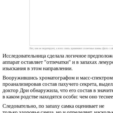
Нет, они не медитируют, а всего лишь принимают солнечные ванны (фото с сайт
Исследовательница сделала логичное предположе
аппарат оставляет "отпечатки" и в запахах лемур
изыскания в этом направлении.
Вооружившись хроматографом и масс-спектром
проанализировав состав пахучего секрета, выде
доктор Дри обнаружила, что его состав в значите
в каком родстве находятся особи: чем оно теснее
Следовательно, по запаху самка оценивает не
только здоровье самца, но и определяет, насколь