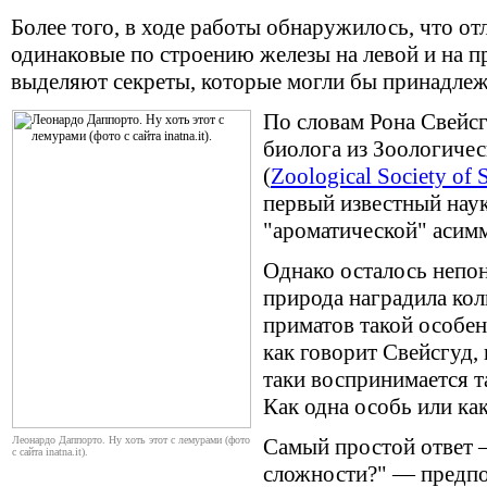
Более того, в ходе работы обнаружилось, что от
одинаковые по строению железы на левой и на п
выделяют секреты, которые могли бы принадлеж
По словам Рона Свейсг
биолога из Зоологиче
(
Zoological Society of 
первый известный наук
"ароматической" асим
Однако осталось непон
природа наградила ко
приматов такой особен
как говорит Свейсгуд,
таки воспринимается т
Как одна особь или как
Леонардо Даппорто. Ну хоть этот с лемурами (фото
Самый простой ответ 
с сайта inatna.it).
сложности?" — предпол