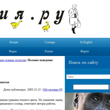
Лекции
Словарь
In English
Видео
Разное
Форум
кие основы этологии
|
Половое поведение
Поиск по сайту
юнетов
Дата публикации: 2003-11-21
/
Обсуждение [0]
пными гривами темного цвета. Но уважение львиц
риканского солнца, отмечают авторы работы.