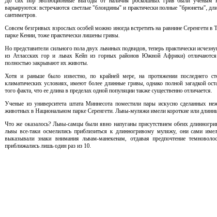
До сих пор эволюционные выгоды от наличия роскошных грив были ученым не
варьируются: встречаются светлые "блондины" и практически полные "брюнеты", дли
сантиметров.
Совсем безгривых взрослых особей можно иногда встретить на равнине Серенгети в 
парке Кении, тоже практически лишены гривы.
Но представители сильного пола двух львиных подвидов, теперь практически исчезнув
из Атласских гор и львах Кейп из горных районов Южной Африки) отличаются
полностью закрывают их животы.
Хотя и раньше было известно, по крайней мере, на протяжении последнего с
климатических условиях, имеют более длинные гривы, однако полной загадкой ост
того факта, что ее длина в пределах одной популяции также существенно отличается.
Ученые из университета штата Mиннесота поместили пары искусно сделанных неж
животных в Национальном парке Серенгети. Львы-муляжи имели короткие или длинные
Что же оказалось? Львы-самцы были явно напуганы присутствием обеих длинногрив
львы все-таки осмелились приблизиться к длинногривому муляжу, они сами им
выказывали знаки внимания львам-манекенам, отдавая предпочтение темновол
приближались лишь один раз из 10.