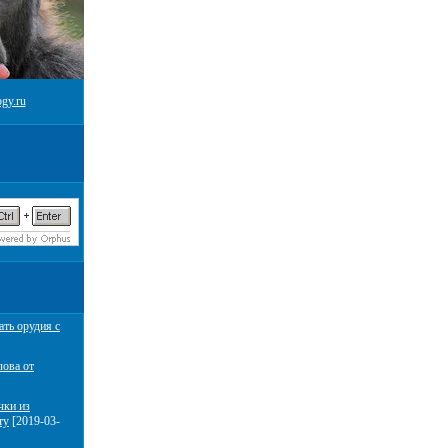
gy.ru
ать орудия с
лова от
чки из
ту
[2019-03-