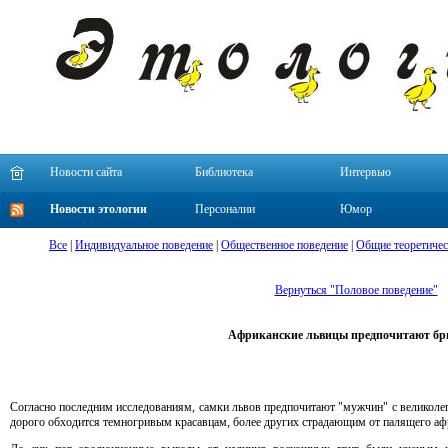
Новости сайта
Библиотека
Интервью
Новости этологии
Персоналии
Юмор
Все
|
Индивидуальное поведение
|
Общественное поведение
|
Общие теоретичес
Вернуться "Половое поведение"
Африканские львицы предпочитают бр
Согласно последним исследованиям, самки львов предпочитают "мужчин" с великоле
дорого обходится темногривым красавцам, более других страдающим от палящего аф