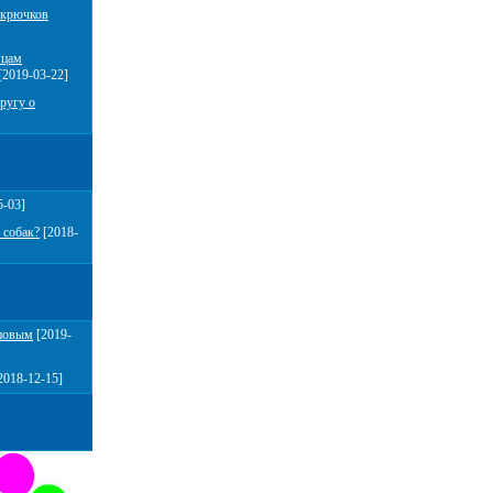
 крючков
мцам
[2019-03-22]
ругу о
5-03]
 собак?
[2018-
повым
[2019-
2018-12-15]