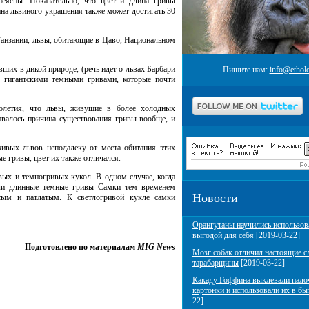
ясны. Показательно, что цвет и длина гривы
на львиного украшения также может достигать 30
Танзании, львы, обитающие в Цаво, Национальном
ших в дикой природе, (речь идет о львах Барбари
Пишите нам:
info@etholo
 гигантскими темными гривами, которые почти
толетия, что львы, живущие в более холодных
авалось причина существования гривы вообще, и
ивых львов неподалеку от места обитания этих
 гривы, цвет их также отличался.
ых и темногривых кукол. В одном случае, когда
ели длинные темные гривы Самки тем временем
Новости
осым и патлатым. К светлогривой кукле самки
Орангутаны научились использов
выгодой для себя
[2019-03-22]
Подготовлено по материалам
MIG News
Мозг собак отличил настоящие с
тарабарщины
[2019-03-22]
Какаду Гоффина выклевали пало
картонки и использовали их в бы
22]