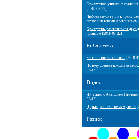
Орангутанов уличили в создании
[2019-03-22]
Любовь самок гуппи к ярким са
объяснили генами и освещением
Орангутаны рассказывают друг д
прошлом
[2019-03-22]
Библиотека
Блеск и нищета этологии
[2018-0
Почему хозяева похожи на своих
03-15]
Видео
Интервью с Анатолием Протопо
02-13]
Цирки: развлечение vs мучение
[
Разное