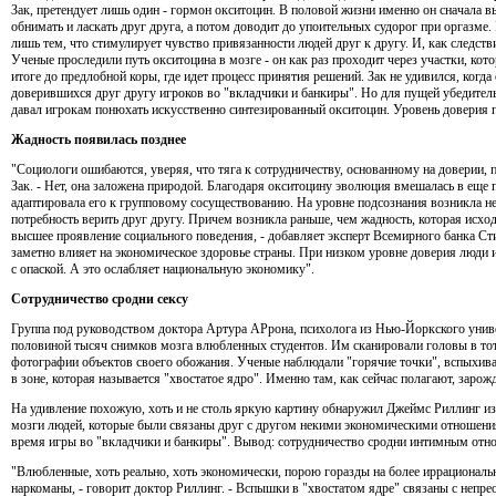
Зак, претендует лишь один - гормон окситоцин. В половой жизни именно он сначала 
обнимать и ласкать друг друга, а потом доводит до упоительных судорог при оргазме
лишь тем, что стимулирует чувство привязанности людей друг к другу. И, как следстви
Ученые проследили путь окситоцина в мозге - он как раз проходит через участки, кото
итоге до предлобной коры, где идет процесс принятия решений. Зак не удивился, ког
доверившихся друг другу игроков во "вкладчики и банкиры". Но для пущей убедител
давал игрокам понюхать искусственно синтезированный окситоцин. Уровень доверия
Жадность появилась позднее
"Социологи ошибаются, уверяя, что тяга к сотрудничеству, основанному на доверии, 
Зак. - Нет, она заложена природой. Благодаря окситоцину эволюция вмешалась в еще
адаптировала его к групповому сосуществованию. На уровне подсознания возникла 
потребность верить друг другу. Причем возникла раньше, чем жадность, которая исход
высшее проявление социального поведения, - добавляет эксперт Всемирного банка Сти
заметно влияет на экономическое здоровье страны. При низком уровне доверия люди
с опаской. А это ослабляет национальную экономику".
Сотрудничество сродни сексу
Группа под руководством доктора Артура АРрона, психолога из Нью-Йоркского униве
половиной тысяч снимков мозга влюбленных студентов. Им сканировали головы в тот
фотографии объектов своего обожания. Ученые наблюдали "горячие точки", вспыхива
в зоне, которая называется "хвостатое ядро". Именно там, как сейчас полагают, зарож
На удивление похожую, хоть и не столь яркую картину обнаружил Джеймс Риллинг из
мозги людей, которые были связаны друг с другом некими экономическими отношения
время игры во "вкладчики и банкиры". Вывод: сотрудничество сродни интимным отн
"Влюбленные, хоть реально, хоть экономически, порою горазды на более иррациональ
наркоманы, - говорит доктор Риллинг. - Вспышки в "хвостатом ядре" связаны с непр