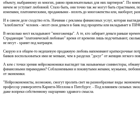
объекту, выбранному из многих, равно привлекательных для них партнеров". По мне
ничем не уступает любовной. Стало быть, они точно так же могут быть страстными, 
изменами, платоническими, продажными - вплоть до многоженства или, наоборот, раз
И в самом деле сходство есть. Начиная с рекламы финансовых услуг, которая выгляд
"влюбляется" человек - несет свои деньги в банк под проценты или вкладывает в ПИФ
В несколько мест вкладывают "многоженцы". А те, кто забирает деньги раньше времен
Страдающие "платонической любовью" время от времени лишь подсчитывают, сколько 
не несут - хранят под матрацем.
Скорую и в общем-то недешевую продажную любовь напоминают краткосрочные потре
банков воспользоваться ими не меньше, чем в разделах "досуг" от женщин легкого пов
А кем с точки зрения нейроэкономики выглядят так называемые соинвесторы, обман
финансовыми пирамидами? Соблазненными и покинутыми женами, мужьями, любовн
от экономики.
"Нейроэкономисты, возможно, смогут пролить свет на разнообразные виды экономиче
профессор университета Карнеги-Меллона в Питсбурге. - Под влиянием сильных эмоц
даже вопреки собственному ощущению здравого смысла.