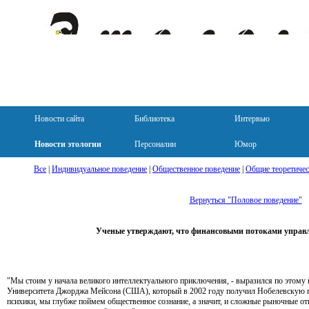
Новости сайта
Библиотека
Интервью
Новости этологии
Персоналии
Юмор
Все
|
Индивидуальное поведение
|
Общественное поведение
|
Общие теоретичес
Вернуться "Половое поведение"
Ученые утверждают, что финансовыми потоками управ
"Мы стоим у начала великого интеллектуального приключения, - выразился по этому
Университета Джорджа Мейсона (США), который в 2002 году получил Нобелевскую п
психики, мы глубже поймем общественное сознание, а значит, и сложные рыночные от