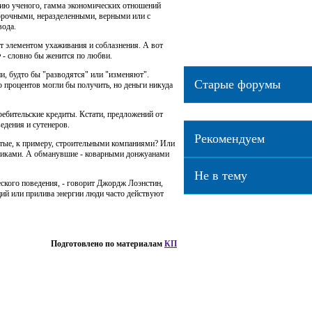
нию ученого, гамма экономических отношений
порочными, неразделенными, верными или с
вода.
ит элементом ухаживания и соблазнения. А вот
 - словно бы женится по любви.
и, будто бы "разводятся" или "изменяют".
Старые форумы
процентов могли бы получить, но деньги никуда
Общий
|
Специальный
бительские кредиты. Кстати, предложений от
едения и сутенеров.
Рекомендуем
утые, к примеру, строительными компаниями? Или
иками. А обманувшие - коварными донжуанами
Не в тему
ского поведения, - говорит Джордж Лоэнстин,
ий или прилива энергии люди часто действуют
Подготовлено по материалам
КП