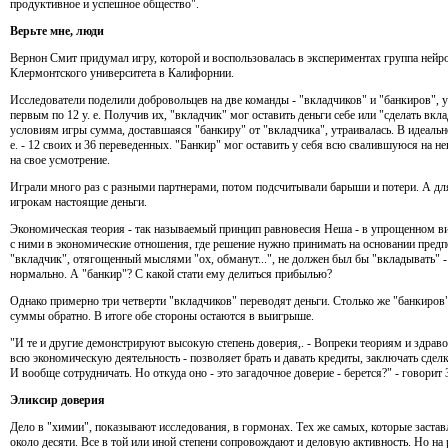
продуктивное и успешное общество".
Верьте мне, люди
Вернон Смит придумал игру, которой и воспользовалась в экспериментах группа нейр
Клермонтского университета в Калифорнии.
Исследователи поделили добровольцев на две команды - "вкладчиков" и "банкиров", у
первым по 12 у. е. Получив их, "вкладчик" мог оставить деньги себе или "сделать вклад
условиям игры сумма, доставшаяся "банкиру" от "вкладчика", утраивалась. В идеальном
е. - 12 своих и 36 переведенных. "Банкир" мог оставить у себя всю свалившуюся на нег
на свое усмотрение.
Играли много раз с разными партнерами, потом подсчитывали барыши и потери. А дл
игрокам настоящие деньги.
Экономическая теория - так называемый принцип равновесия Неша - в упрощенном вид
с ними в экономические отношения, где решение нужно принимать на основании пред
"вкладчик", отягощенный мыслями "ох, обманут...", не должен был бы "вкладывать" - н
нормально. А "банкир"? С какой стати ему делиться прибылью?
Однако примерно три четверти "вкладчиков" переводят деньги. Столько же "банкиро
суммы обратно. В итоге обе стороны остаются в выигрыше.
"И те и другие демонстрируют высокую степень доверия,. - Вопреки теориям и здрав
всю экономическую деятельность - позволяет брать и давать кредиты, заключать сдел
И вообще сотрудничать. Но откуда оно - это загадочное доверие - берется?" - говорит 
Эликсир доверия
Дело в "химии", показывают исследования, в гормонах. Тех же самых, которые заста
около десяти. Все в той или иной степени сопровождают и деловую активность. Но на 