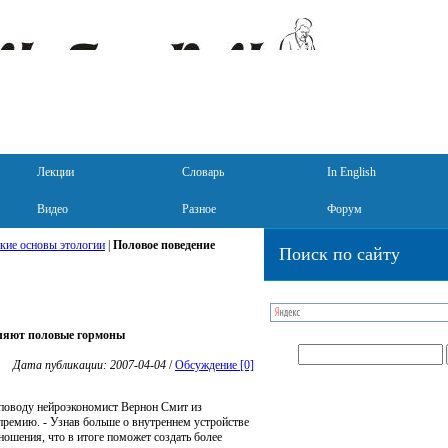
Лекции
Словарь
In English
Видео
Разное
Форум
кие основы этологии
|
Половое поведение
Поиск по сайту
ляют половые гормоны
Дата публикации: 2007-04-04
/
Обсуждение [0]
 поводу нейроэкономист Вернон Смит из
ремию. - Узнав больше о внутреннем устройстве
ношения, что в итоге поможет создать более