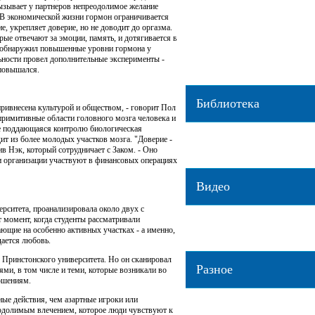
вызывает у партнеров непреодолимое желание
Орангутанов уличили в создании
. В экономической жизни гормон ограничивается
[2019-03-22]
е, укрепляет доверие, но не доводит до оргазма.
Любовь самок гуппи к ярким са
рые отвечают за эмоции, память, и дотягивается в
объяснили генами и освещением
да обнаружил повышенные уровни гормона у
ьности провел дополнительные эксперименты -
Орангутаны рассказывают друг д
 повышался.
прошлом
[2019-03-22]
Библиотека
привнесена культурой и обществом, - говорит Пол
 примитивные области головного мозга человека и
не поддающаяся контролю биологическая
Блеск и нищета этологии
[2018-0
ит из более молодых участков мозга. "Доверие -
Почему хозяева похожи на своих
в Нэк, который сотрудничает с Заком. - Оно
03-15]
 и организации участвуют в финансовых операциях
Видео
рситета, проанализировала около двух с
Интервью с Анатолием Протопо
 момент, когда студенты рассматривали
02-13]
ющие на особенно активных участках - а именно,
дается любовь.
Цирки: развлечение vs мучение
[
 Принстонского университета. Но он сканировал
Разное
ми, в том числе и теми, которые возникали во
ошениям.
ные действия, чем азартные игроки или
еодолимым влечением, которое люди чувствуют к