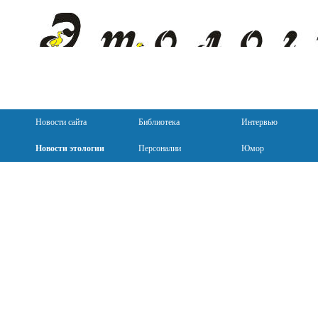
Новости сайта
Библиотека
Интервью
Новости этологии
Персоналии
Юмор