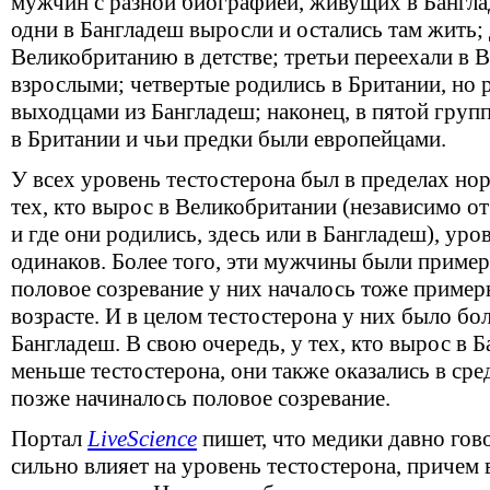
мужчин с разной биографией, живущих в Бангла
одни в Бангладеш выросли и остались там жить; 
Великобританию в детстве; третьи переехали в 
взрослыми; четвертые родились в Британии, но 
выходцами из Бангладеш; наконец, в пятой гру
в Британии и чьи предки были европейцами.
У всех уровень тестостерона был в пределах но
тех, кто вырос в Великобритании (независимо от
и где они родились, здесь или в Бангладеш), ур
одинаков. Более того, эти мужчины были пример
половое созревание у них началось тоже пример
возрасте. И в целом тестостерона у них было бол
Бангладеш. В свою очередь, у тех, кто вырос в 
меньше тестостерона, они также оказались в ср
позже начиналось половое созревание.
Портал
LiveScience
пишет, что медики давно гово
сильно влияет на уровень тестостерона, причем 