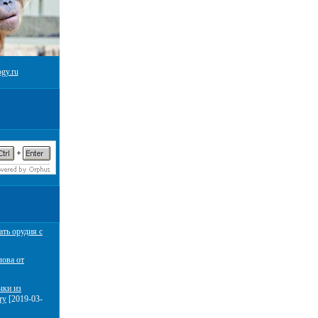
gy.ru
ать орудия с
лова от
чки из
ту
[2019-03-