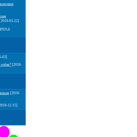
 крючков
мцам
[2019-03-22]
ругу о
5-03]
 собак?
[2018-
повым
[2019-
2018-12-15]