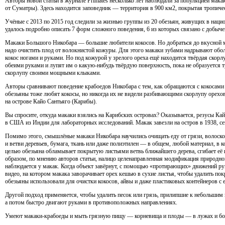
Авторы новой статьи в журнале Primates несколько лет наблюдали за популяцией мак
от Суматры). Здесь находится заповедник — территория в 900 км2, покрытая тропич
Учёные с 2013 по 2015 год следили за жизнью группы из 20 обезьян, живущих в наци
удалось подробно описать 7 форм сложного поведения, 6 из которых связано с добычей
Макаки Большого Никобара — большие любители кокосов. Но добраться до вкусной м
надо очистить плод от волокнистой кожуры. Для этого макаки зубами надрывают оболо
кокос ногами и руками. Но под кожурой у зрелого ореха ещё находится твёрдая скорл
обеими руками и лупят им о какую-нибудь твёрдую поверхность, пока не образуется 
скорлупу своими мощными клыками.
Авторы сравнивают поведение крабоедов Никобара с тем, как обращаются с кокосами
обезьяны тоже любят кокосы, но никогда их не видели разбивающими скорлупу орехов
на острове Кайо Сантьяго (Карибы).
Вы спросите, откуда макаки взялись на Карибских островах? Оказывается, резусы Ка
в США из Индии для лабораторных исследований. Макак завезли на остров в 1938, се
Помимо этого, смышлёные макаки Никобара научились очищать еду от грязи, волоско
и ветви деревьев, бумага, ткань или даже полиэтилен — в общем, любой материал, в 
целью обезьяна обламывает покрытую листьями ветвь ближайшего дерева, сгибает её
образом, по мнению авторов статьи, налицо целенаправленная модификация природног
наблюдается у макак. Когда объект завёрнут, с помощью «протирающих» движений ру
видео, на котором макака заворачивает орех кешью в сухие листья, чтобы удалить 
обезьяны использовали для очистки кокосов, айвы и даже пластиковых контейнеров с 
Другой подход применяется, чтобы удалить песок или грязь, прилипшие к небольши
а потом быстро двигают руками в противоположных направлениях.
Умеют макаки-крабоеды и мыть грязную пищу — корневища и плоды — в лужах и бол