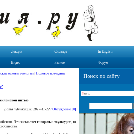
Лекции
Словарь
In English
Видео
Разное
Форум
ские основы этологии
|
Половое поведение
Поиск по сайту
е"
нейлоновой нитью
Дата публикации: 2017-11-22
/
Обсуждение [0]
езьян. Это заставляет говорить о «культуре», то
сообщества.