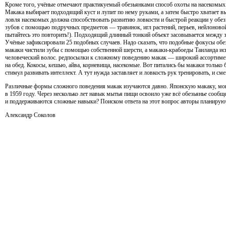
Кроме того, учёные отмечают практикуемый обезьянками способ охоты на насекомых 
Макака выбирает подходящий куст и лупит по нему руками, а затем быстро хватает 
ловля насекомых должна способствовать развитию ловкости и быстрой реакции у обезь
зубов с помощью подручных предметов — травинок, игл растений, перьев, нейлоновой 
пытайтесь это повторить!). Подходящий длинный тонкий объект засовывается между з
Учёные зафиксировали 25 подобных случаев. Надо сказать, что подобные фокусы обе
макаки чистили зубы с помощью собственной шерсти, а макаки-крабоеды Таиланда исп
человеческий волос. редпосылки к сложному поведению макак — широкий ассортиме
на обед. Кокосы, кешью, айва, корневища, насекомые. Вот питались бы макаки только
стимул развивать интеллект. А тут нужда заставляет и ловкость рук тренировать, и сме
Различные формы сложного поведения макак изучаются давно. Японскую макаку, м
в 1959 году. Через несколько лет навык мытья пищи освоило уже всё обезьянье сооб
и поддерживаются сложные навыки? Поиском ответа на этот вопрос авторы планирую
Александр Соколов