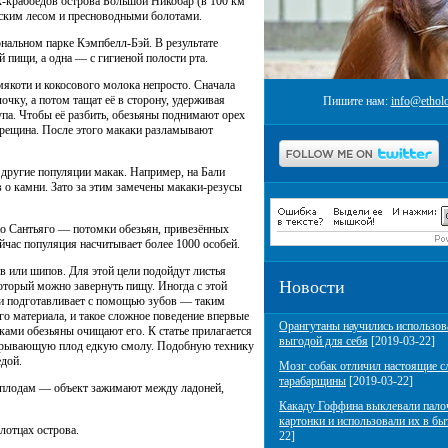
ак-крабоедов острова Большой Никобар (в 100 км
еским лесом и пресноводными болотами.
ональном парке Кэмпбелл-Бэй. В результате
 пищи, а одна — с гигиеной полости рта.
якоти и кокосового молока непросто. Сначала
чку, а потом тащат её в сторону, удерживая
Пишите нам:
info@etholo
упа. Чтобы её разбить, обезьяны поднимают орех
трещина. После этого макаки разламывают
 другие популяции макак. Например, на Бали
 о камни. Зато за этим замечены макаки-резусы
йо Сантьяго — потомки обезьян, привезённых
йчас популяция насчитывает более 1000 особей.
в или шипов. Для этой цели подойдут листья
Новости
который можно завернуть пищу. Иногда с этой
 и подготавливает с помощью зубов — таким
о материала, и такое сложное поведение впервые
Орангутаны научились использов
ками обезьяны очищают его. К статье прилагается
выгодой для себя
[2019-03-22]
покрывающую плод едкую смолу. Подобную технику
едой.
Мозг собак отличил настоящие с
тарабарщины
[2019-03-22]
м плодам — объект зажимают между ладоней,
Какаду Гоффина выклевали пало
картонки и использовали их в бы
отцах острова.
22]