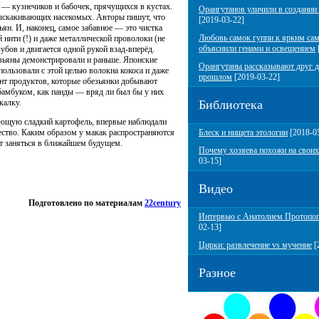
— кузнечиков и бабочек, прячущихся в кустах.
Орангутанов уличили в создании
выскакивающих насекомых. Авторы пишут, что
[2019-03-22]
ян. И, наконец, самое забавное — это чистка
Любовь самок гуппи к ярким са
нити (!) и даже металлической проволоки (не
объяснили генами и освещением
убов и двигается одной рукой взад-вперёд.
зьяны демонстрировали и раньше. Японские
Орангутаны рассказывают друг д
ользовали с этой целью волокна кокоса и даже
прошлом
[2019-03-22]
нт продуктов, которые обезьянки добывают
 бамбуком, как панды — вряд ли был бы у них
калку.
Библиотека
оющую сладкий картофель, впервые наблюдали
щество. Каким образом у макак распространяются
Блеск и нищета этологии
[2018-0
т заняться в ближайшем будущем.
Почему хозяева похожи на своих
03-15]
Видео
Подготовлено по материалам
22century
Интервью с Анатолием Протопо
02-13]
Цирки: развлечение vs мучение
[
Разное