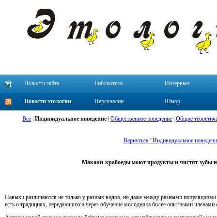
Новости сайта
Библиотека
Интервью
Новости этологии
Персоналии
Юмор
Все
|
Индивидуальное поведение
|
Общественное поведение
|
Общие теоретиче
Вернуться "Индивидуальное поведени
Макаки-крабоеды моют продукты и чистят зубы 
Навыки различаются не только у разных видов, но даже между разными популяциями об
есть о традициях, передающихся через обучение молодняка более опытными членами 