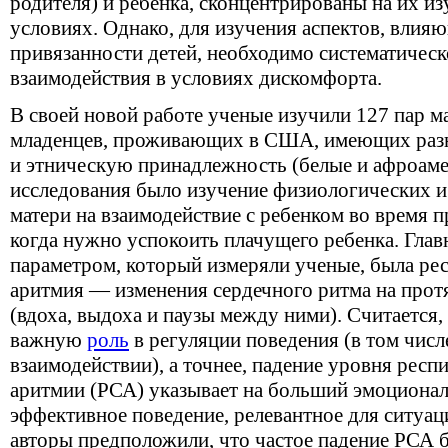
родителя) и ребенка, сконцентрированы на их и
условиях. Однако, для изучения аспектов, влия
привязанности детей, необходимо систематическ
взаимодействия в условиях дискомфорта.
В своей новой работе ученые изучили 127 пар м
младенцев, проживающих в США, имеющих разн
и этническую принадлежность (белые и афроам
исследования было изучение физиологических и
матери на взаимодействие с ребенком во время п
когда нужно успокоить плачущего ребенка. Гла
параметром, который измеряли ученые, была ре
аритмия — изменения сердечного ритма на прот
(вдоха, выдоха и паузы между ними). Считается,
важную
роль
в регуляции поведения (в том числ
взаимодействии), а точнее, падение уровня рес
аритмии (РСА) указывает на больший эмоционал
эффективное поведение, релевантное для ситуаци
авторы предположили, что частое падение РСА бу