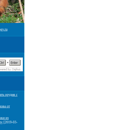
gy.ru
ать орудия с
лова от
чки из
ту
[2019-03-