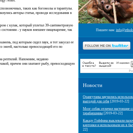
ogy Notes.
спозвоночных, таких как богомолы и тарантулы.
лкнулись авторы статьи, проводя исследования в
ром с кулак, который уплетал 39-сантиметровую
 состоянии - у пауков внешнее пищеварение, так
Пишите нам:
info@etholo
камень, под которым сидел паук, и тот закусал ее
со змеей, настолько превосходящей его по
 на рептилий. Напомним, недавно
бешкой, причем они хватают рыбу, превосходящую
Новости
Орангутаны научились использов
выгодой для себя
[2019-03-22]
Мозг собак отличил настоящие с
тарабарщины
[2019-03-22]
Какаду Гоффина выклевали пало
картонки и использовали их в бы
22]