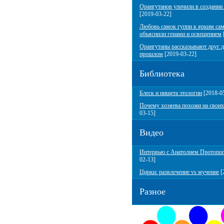
Орангутанов уличили в создании
[2019-03-22]
Любовь самок гуппи к ярким са
объяснили генами и освещением
Орангутаны рассказывают друг д
прошлом
[2019-03-22]
Библиотека
Блеск и нищета этологии
[2018-0
Почему хозяева похожи на своих
03-15]
Видео
Интервью с Анатолием Протопо
02-13]
Цирки: развлечение vs мучение
[
Разное