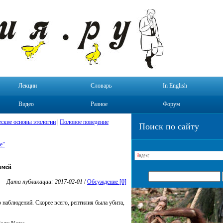
Лекции
Словарь
In English
Видео
Разное
Форум
ские основы этологии
|
Половое поведение
Поиск по сайту
е"
змей
Дата публикации: 2017-02-01
/
Обсуждение [0]
 наблюдений. Скорее всего, рептилия была убита,