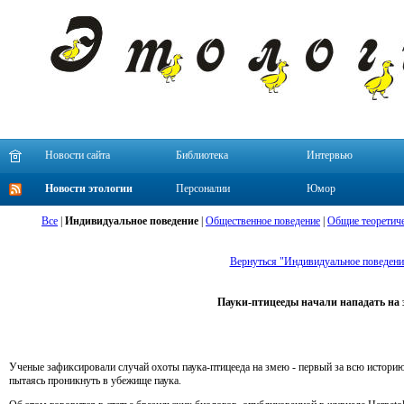
Новости сайта
Библиотека
Интервью
Новости этологии
Персоналии
Юмор
Все
|
Индивидуальное поведение
|
Общественное поведение
|
Общие теоретиче
Вернуться "Индивидуальное поведени
Пауки-птицееды начали нападать на 
Ученые зафиксировали случай охоты паука-птицееда на змею - первый за всю историю
пытаясь проникнуть в убежище паука.