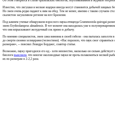
Об этом говорится в статье бразильских биологов, опубликованной в журнале Herpetol
Известно, что лягушки и мелкие ящерки иногда могут становится добычей хищных бе
Но змеи очень редко падают к ним на обед. Тем не менее, именно с таким случаем сто
скалистом засушливом регионе на юге Бразилии.
Под камнем ученые обнаружили взрослого паука-птицееда Grammostola quirogai разме
змею Erythrolamprus almadensis. В тот момент она находилась уже в полупереваренном
что они впрыскивают желудочный сок прямо в добычу.
По мнению специалистов, змея сама виновна в своей гибели - она пыталась заползти в 
до смерти своими хелицерами (челюстями). «Нас поразило, что паук смог справиться 
размерам», -- пояснил Леандро Борджес, соавтор статьи.
Возможно, пауку пригодился его яд - хотя неизвестно, насколько он сильно действует
биологи
выяснили
, что многие околоводные пауки не прочь полакомиться мелкой ры
их по размерам в 2-2,2 раза.