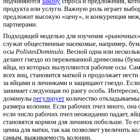
подчиняются
закону
спроса и предложения, кот
продукта или услуги. Важную роль играет выбо
предложит высокую «цену», и конкуренция ме
партнерами.
Подходящей моделью для изучения «рыночных
служат общественные насекомые, например, бу
осы
Polistes
Dominula.
Весной одна или несколь
делают гнездо из пережеванной древесины (бума
яйца, из которых вылупляются рабочие осы. Са
всех яиц, становится маткой и продолжает нест
за яйцами и личинками и защищают гнездо. Если 
занимает следующая по рангу особь. Интересно,
доминулы
регулирует
количество откладываемых
размера колонии. Если рабочих пчел много, она 
если число рабочих пчел неожиданно падает, яй
становятся кормом для личинок побольше. То ес
ценна для матки, так как позволяет увеличить ко
самым, выживаемость колонии.