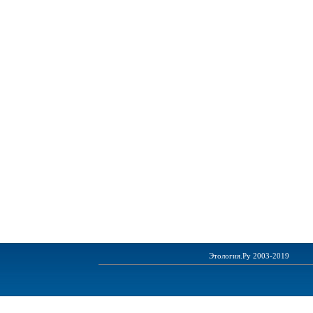
Этология.Ру 2003-2019