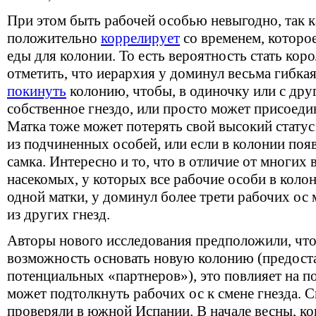
При этом быть рабочей особью невыгодно, так к
положительно
коррелирует
со временем, которое
еды для колонии. То есть вероятность стать коро
отметить, что иерархия у доминул весьма гибка
покинуть
колонию, чтобы, в одиночку или с дру
собственное гнездо, или просто может присоеди
Матка тоже может потерять свой высокий статус:
из подчиненных особей, или если в колонии поя
самка. Интересно и то, что в отличие от многи
насекомых, у которых все рабочие особи в кол
одной матки, у доминул более трети рабочих о
из других гнезд.
Авторы нового исследования предположили, что
возможность основать новую колонию (предоста
потенциальных «партнеров»), это повлияет на п
может подтолкнуть рабочих ос к смене гнезда. 
проверяли в южной Испании. В начале весны, ко