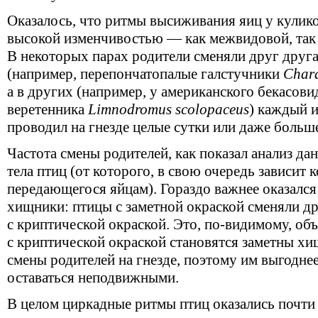
Оказалось, что ритмы высиживания яиц у кулик
высокой изменчивостью — как межвидовой, так
В некоторых парах родители сменяли друг друга
(например, перепончатопалые галстучники
Chara
а в других (например, у американского бекасови
веретенника
Limnodromus scolopaceus
) каждый и
проводил на гнезде целые сутки или даже больше
Частота смены родителей, как показал анализ дан
тела птиц (от которого, в свою очередь зависит 
передающегося яйцам). Гораздо важнее оказался 
хищники: птицы с заметной окраской сменяли др
с криптической окраской. Это, по-видимому, объ
с криптической окраской становятся заметны хи
смены родителей на гнезде, поэтому им выгодне
оставаться неподвижными.
В целом циркадные ритмы птиц оказались почти