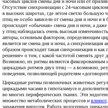
часовых циклов смены дня и ночи или от прили
Отсутствие синхронизации с 24-часовым циклом
в высоких широтах, где летом светло большую ч
птиц не особо зависели от смены дня и ночи и в 
происходит «обычная» смена дня и ночи, а даже
у птиц наблюдалась очень высокая изменчивост
авторы, основным фактором, определяющим ци
является не смена дня и ночи, а синхронизация а
образом происходит такая синхронизация и как
решение» о том, с какой частотой сменять друг д
Возможно, их ритмы являются фиксированным 
циркадных ритмов двух птиц — а возможно, рез
поведения, позволяющей родителям «договорить
Циркадные ритмы позвоночных животных регу
циркадыми часами в гипоталамусе и дополните
во многих периферических тканях. Эти эндоген
множество метаболических процессов и
влияют
заражения вирусом. Работа эндогенных циркадн