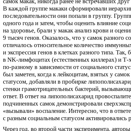
самок макак, никогда ранее не встречавших друг 
В каждой группе макаки сформировали иерархию 
последовательности они попали в группу. Групп
одного года и затем, чтобы оценить влияние соц
на здоровье, брали у макак анализ крови и оце
9 тысяч генов. Оказалось, что у самок разного с
отличалось относительное количество иммунных
и экспрессия генов в клетках разного типа. Так,
в NK-лимфоцитах (естественных киллерах) и Т-х
по-разному в зависимости от социального статус
был заметен, когда к лейкоцитам, взятых у само
статусом, добавляли в пробирке липополисахар
стенки грамотрицательных бактерий, вызывающ
ответ. В ответ на липополисахарид провоспалите
подчиненных самок демонстрировали сверхэкс
«вызывали» воспаление. Интересно, что в ответ
с разным социальным статусом активировались р
Через год, во второй части эксперимента, автор