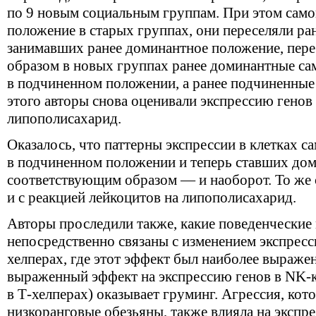
по 9 новым социальным группам. При этом сам
положение в старых группах, они переселяли ран
занимавших ранее доминантное положение, пере
образом в новых группах ранее доминантные са
в подчиненном положении, а ранее подчиненны
этого авторы снова оценивали экспрессию генов 
липополисахарид.
Оказалось, что паттерны экспрессии в клетках с
в подчиненном положении и теперь ставших до
соответствующим образом — и наоборот. То же
и с реакцией лейкоцитов на липополисахарид.
Авторы проследили также, какие поведенческие
непосредственно связаны с изменением экспресс
хелперах, где этот эффект был наиболее выражен
выраженный эффект на экспрессию генов в NK-к
в Т-хелперах) оказывает груминг. Агрессия, ко
низкоранговые обезьяны, также влияла на экспр