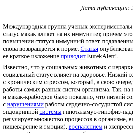
Дата публикации: 
Международная группа ученых экспериментальн
статус макак влияет на их иммунитет, причем эт
повышении статуса иммунный ответ, подавленны
снова возвращается к норме.
Статья
опубликован
ее краткое изложение
приводит
EurekAlert!.
Известно, что у социальных животных с иерарх
социальный статус влияет на здоровье. Низкий с
с хроническим стрессом, который, в свою очере
работы самых разных систем организма. Так, на
и макак-крабоедов было показано, что низкий со
с
нарушениями
работы сердечно-сосудистой сис
эндокринной
системы
гипоталамус-гипофиз-над
регулирует множество процессов в организме, 
пищеварение и эмоции),
воспалением
и экспресс