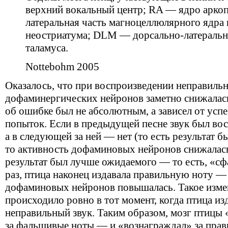
верхний вокальный центр; RA — ядро арк
латеральная часть магноцеллюлярного ядра 
неостриатума; DLM — дорсально-латеральн
таламуса.
Nottebohm 2005
Оказалось, что при воспроизведении неправильн
дофаминергических нейронов заметно снижалась
об ошибке был не абсолютным, а зависел от ус
попыток. Если в предыдущей песне звук был во
а в следующей за ней — нет (то есть результат 
то активность дофаминовых нейронов снижалась
результат был лучше ожидаемого — то есть, «
раз, птица наконец издавала правильную ноту —
дофаминовых нейронов повышалась. Такое изме
происходило ровно в тот момент, когда птица и
неправильный звук. Таким образом, мозг птицы 
за фальшивые ноты — и «вознаграждал» за прав