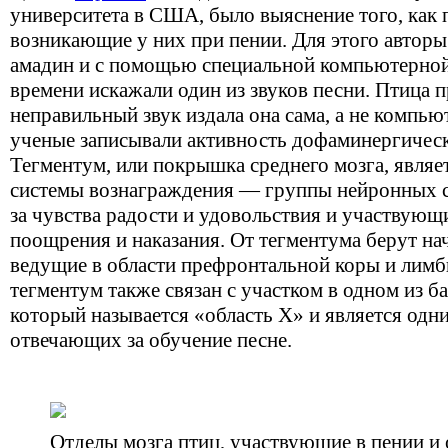
университета в США, было выяснение того, как
возникающие у них при пении. Для этого авторы
амадин и с помощью специальной компьютерно
времени искажали один из звуков песни. Птица п
неправильный звук издала она сама, а не компь
ученые записывали активность дофаминергическ
Тегментум, или покрышка среднего мозга, являе
системы вознаграждения — группы нейронных 
за чувства радости и удовольствия и участвующ
поощрения и наказания. От тегментума берут н
ведущие в области префронтальной коры и лимб
тегментум также связан с участком в одном из б
который называется «область X» и является одн
отвечающих за обучение песне.
Отделы мозга птиц, участвующие в пении и