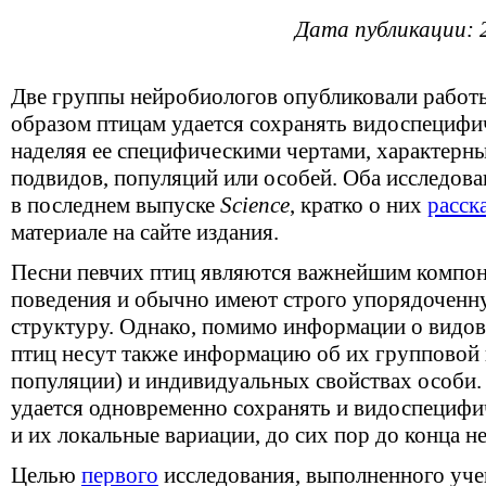
Дата публикации: 
Две группы нейробиологов опубликовали работ
образом птицам удается сохранять видоспециф
наделяя ее специфическими чертами, характерн
подвидов, популяций или особей. Оба исследов
в последнем выпуске
Science
, кратко о них
расск
материале на сайте издания.
Песни певчих птиц являются важнейшим компон
поведения и обычно имеют строго упорядочен
структуру. Однако, помимо информации о видо
птиц несут также информацию об их групповой
популяции) и индивидуальных свойствах особи.
удается одновременно сохранять и видоспецифи
и их локальные вариации, до сих пор до конца н
Целью
первого
исследования, выполненного уче