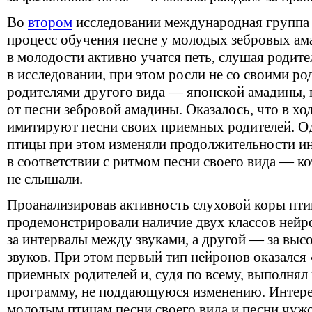
Во
втором
исследовании международная группа 
процесс обучения песне у молодых зебровых ам
в молодости активно учатся петь, слушая родит
в исследовании, при этом росли не со своими ро
родителями другого вида — японской амадины, 
от песни зебровой амадины. Оказалось, что в х
имитируют песни своих приемных родителей. Од
птицы при этом изменяли продолжительности и
в соответствии с ритмом песни своего вида — к
не слышали.
Проанализировав активность слуховой коры птиц
продемонстрировали наличие двух классов нейро
за интервалы между звуками, а другой — за выс
звуков. При этом первый тип нейронов оказался
приемных родителей и, судя по всему, выполня
программу, не поддающуюся изменению. Интере
молодым птицам песни своего вида и песни чужо