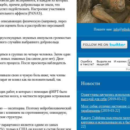
вели два эксперимента, в каждом из которых
цебо, причем добровольцы не знали, что
 успел подействовать. Настроение участников
цательного аффекта (PANAS).
в, описывающих физическую (например, порез
ли оценить боль и расстройство персонажей
Пишите нам:
info@etholo
 двухсекундных звуковых импульсов громкостью
дного случайно выбранного добровольца
ться в группах по четыре человека. Затем один
 новых знакомых (на самом деле нет). Двое
вого процесса. После просмотра наблюдатель
ценивали свою и чужую боль ниже, чем члены
арат не влиял как на положительный, так
Новости
ущих работ, в которых с помощью фМРТ было
Орангутаны научились использов
астки мозга, в частности передняя островковая
выгодой для себя
[2019-03-22]
Мозг собак отличил настоящие с
атию — окситоцина. Поэтому нейробиохимический
тарабарщины
[2019-03-22]
зан с влиянием на серотониновую, опиоидную,
кие структуры.
Какаду Гоффина выклевали пало
картонки и использовали их в бы
у парацетамол является одним из самых
22]
A), только в США он входит в состав более чем