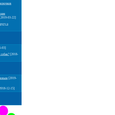
 крючков
мцам
[2019-03-22]
ругу о
5-03]
 собак?
[2018-
повым
[2019-
2018-12-15]