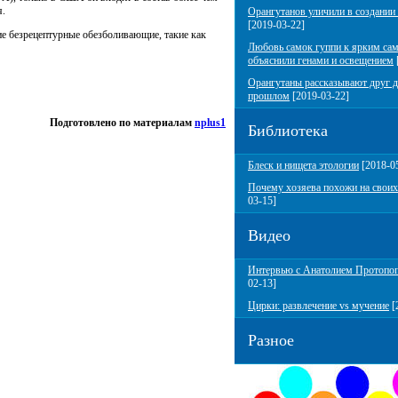
я.
Орангутанов уличили в создании
[2019-03-22]
е безрецептурные обезболивающие, такие как
Любовь самок гуппи к ярким са
объяснили генами и освещением
Орангутаны рассказывают друг д
прошлом
[2019-03-22]
Подготовлено по материалам
nplus1
Библиотека
Блеск и нищета этологии
[2018-0
Почему хозяева похожи на своих
03-15]
Видео
Интервью с Анатолием Протопо
02-13]
Цирки: развлечение vs мучение
[
Разное