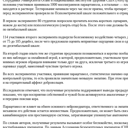
Сотрудники Университета Огайо и Национальных институтов здоровья США (NIH) про
половина участников принимала 1000 миллиграммов парацетамола, а остальные — пла
находится в растворе. Тестирование начинали через час после приема, чтобы препарат
перед экспериментом проверяли по Психометрической шкале положительного и отри
В первом эксперименте 80 студентов попросили прочитать восемь коротких сценарие
ножом до кости) или психологическую (смерть отца) боль. После этого они должны бы
по пятибалльной шкале.
114 участников второго эксперимента подвергли болезненному воздействию четырех
от 75 до 105 децибел, после чего предложили оценить неприятные ощущения свои и о
по десятибалльной шкале.
На второй стадии опыта тем же студентам предложили познакомиться и коротко пообща
из них наблюдал за онлайновой игрой, в которой, предположительно, участвовали трое
мнимых игроков обращали внимание только друг на друга, исключая третьего из игро
оценивал ущерб, нанесенный чувствам третьего игрока.
Во всех экспериментах участники, принявшие парацетамол, статистически значимо о
контрольной группы, то есть проявляли значительно меньшую эмпатию. При этом преп
и на отрицательный аффект добровольцев.
Исследователи отмечают, что полученные результаты поддерживают выводы предыд
показано, что при восприятии собственной и чужой боли активируются аналогичные уч
и передняя поясная кора.
Парацетамол не влияет на обмен основного нейромедиатора, ответственного за эмп
механизм его действия остается неизвестным. Предположительно, он может быть свя
каннабиноидную или простаноидную системы, затрагивающие упомянутые анатомичес
По словам авторов, полученные результаты вызывают особое беспокойство, поскольк
востребованных препаратов. По данным Ассоциации безрецептурных препаратов (CHP