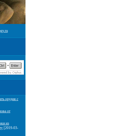
gy.ru
ать орудия с
лова от
чки из
ту
[2019-03-