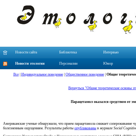
Новости сайта
Библиотека
Интервью
Новости этологии
Персоналии
Юмор
Все
|
Индивидуальное поведение
|
Общественное поведение
|
Общие теоретичес
Вернуться "Общие теоретические основы эт
Парацетамол оказался средством от э
Американские ученые обнаружили, что прием парацетамола снижает сопереживание 
болезненным ощущениям. Результаты работы
опубликованы
в журнале
Social Cognitiv