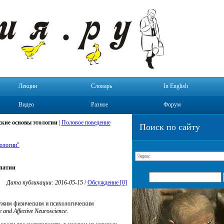
Лекции
Словарь
In English
Видео
Разное
Форум
кие основы этологии
|
Половое поведение
Поиск по сайту
ологии"
мпатии
Дата публикации: 2016-05-15
/
Обсуждение [0]
чужим физическим и психологическим
e and Affective Neuroscience
.