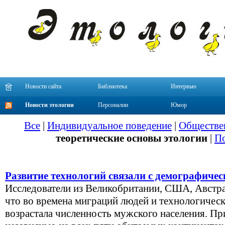
Новости сайта
Библиотека
Интервью
Новости этологии
Персоналии
Юмор
Все
|
Индивидуальное поведение
|
Обществе
теоретические основы этологии
|
По
Развитие технологий связали с демографиче
Исследователи из Великобритании, США, Австр
что во времена миграций людей и технологичес
возрастала численность мужского населения. П