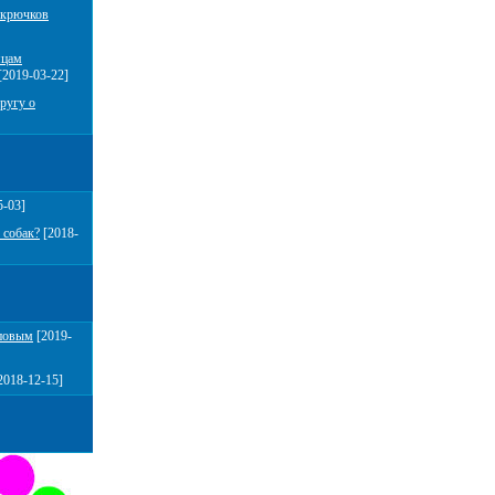
 крючков
мцам
[2019-03-22]
ругу о
5-03]
 собак?
[2018-
повым
[2019-
2018-12-15]