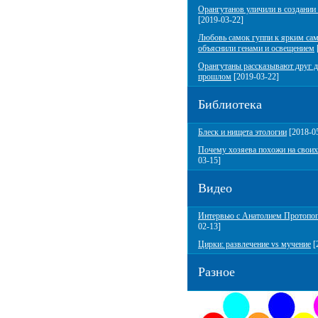
Орангутанов уличили в создании
[2019-03-22]
Любовь самок гуппи к ярким са
объяснили генами и освещением
Орангутаны рассказывают друг д
прошлом
[2019-03-22]
Библиотека
Блеск и нищета этологии
[2018-0
Почему хозяева похожи на своих
03-15]
Видео
Интервью с Анатолием Протопо
02-13]
Цирки: развлечение vs мучение
[
Разное