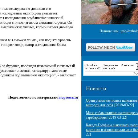
учные исследования доказали его
 исследование окситоцина указывает:
аты исследования опубликовал чикагский
кситоцин считают агентом снижения стресса. Он
и американские ученые, гормон играет двойную
Пишите нам:
info@etholo
ущем мы сможем узнать, как поднять уровень
 говорит координатор исследования Елена
у за будущее, порождая называемый сигнальный
усиливает опасения, стимулируя мозговые
водником под названием окситоцин", - заключает
Новости
Подготовлено по материалам
inopressa.ru
Орангутаны научились использов
выгодой для себя
[2019-03-22]
Мозг собак отличил настоящие с
тарабарщины
[2019-03-22]
Какаду Гоффина выклевали пало
картонки и использовали их в бы
22]