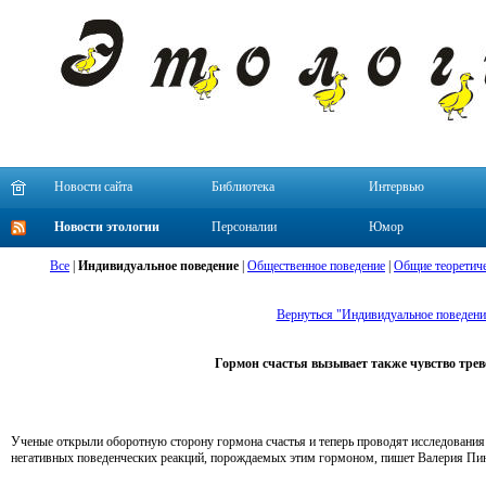
Новости сайта
Библиотека
Интервью
Новости этологии
Персоналии
Юмор
Все
|
Индивидуальное поведение
|
Общественное поведение
|
Общие теоретиче
Вернуться "Индивидуальное поведени
Гормон счастья вызывает также чувство трев
Ученые открыли оборотную сторону гормона счастья и теперь проводят исследования
негативных поведенческих реакций, порождаемых этим гормоном, пишет Валерия Пин