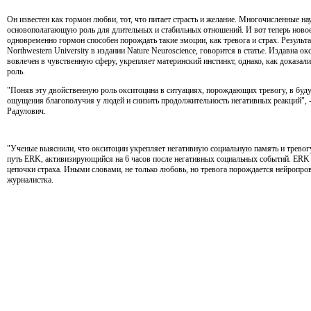
Он известен как гормон любви, тот, что питает страсть и желание. Многочисленные на
основополагающую роль для длительных и стабильных отношений. И вот теперь новое
одновременно гормон способен порождать такие эмоции, как тревога и страх. Результ
Northwestern University в издании Nature Neuroscience, говорится в статье. Издавна о
вовлечен в чувственную сферу, укрепляет материнский инстинкт, однако, как доказал
роль.
"Поняв эту двойственную роль окситоцина в ситуациях, порождающих тревогу, в буд
ощущения благополучия у людей и снизить продолжительность негативных реакций", -
Радулович.
"Ученые выяснили, что окситоцин укрепляет негативную социальную память и тревог
путь ERK, активизирующийся на 6 часов после негативных социальных событий. ERK 
цепочки страха. Иными словами, не только любовь, но тревога порождается нейропро
журналистка.