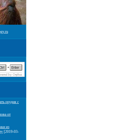
gy.ru
ать орудия с
лова от
чки из
ту
[2019-03-