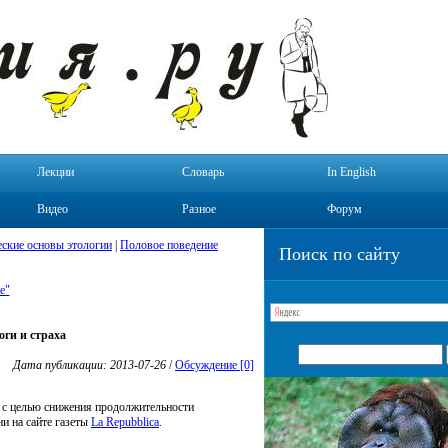
Лекции
Словарь
In English
Видео
Разное
Форум
ские основы этологии
|
Половое поведение
Поиск по сайту
е"
оги и страха
Дата публикации: 2013-07-26
/
Обсуждение [0]
 с целью снижения продолжительности
и на сайте газеты
La Repubblica
.