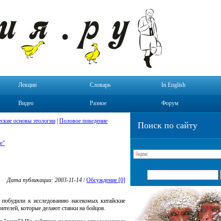
Лекции
Словарь
In English
Видео
Разное
Форум
ские основы этологии
|
Половое поведение
Поиск по сайту
е"
Дата публикации: 2003-11-14
/
Обсуждение [0]
 побудили к исследованию насекомых китайские
рителей, которые делают ставки на бойцов.