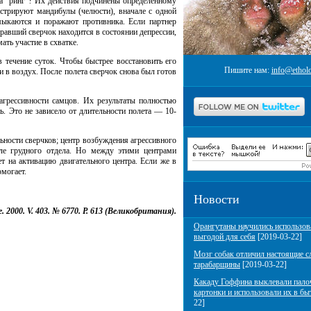
на "ринг"? Их действия подчинены определенному
стрируют мандибулы (челюсти), вначале с одной
смыкаются и поражают противника. Если партнер
равший сверчок находится в состоянии депрессии,
ать участие в схватке.
 течение суток. Чтобы быстрее восстановить его
Пишите нам:
info@etholo
и в воздух. После полета сверчок снова был готов
агрессивности самцов. Их результаты полностью
ь. Это не зависело от длительности полета — 10-
ности сверчков; центр возбуждения агрессивного
ле грудного отдела. Но между этими центрами
т на активацию двигательного центра. Если же в
омогает.
Новости
. 2000. V. 403. № 6770. P. 613 (Великобритания).
Орангутаны научились использов
выгодой для себя
[2019-03-22]
Мозг собак отличил настоящие с
тарабарщины
[2019-03-22]
Какаду Гоффина выклевали пало
картонки и использовали их в бы
22]