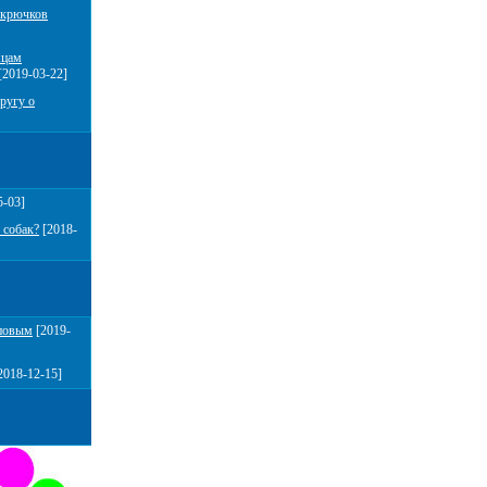
 крючков
мцам
[2019-03-22]
ругу о
5-03]
 собак?
[2018-
повым
[2019-
2018-12-15]