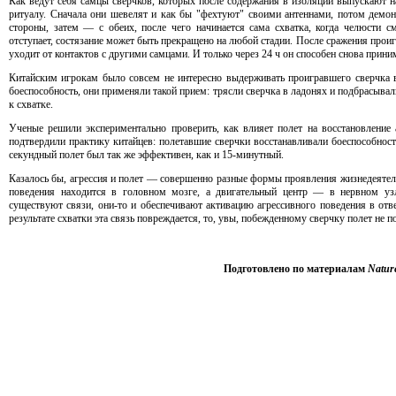
Как ведут себя самцы сверчков, которых после содержания в изоляции выпускают 
ритуалу. Сначала они шевелят и как бы "фехтуют" своими антеннами, потом демон
стороны, затем — с обеих, после чего начинается сама схватка, когда челюсти 
отступает, состязание может быть прекращено на любой стадии. После сражения проиг
уходит от контактов с другими самцами. И только через 24 ч он способен снова приним
Китайским игрокам было совсем не интересно выдерживать проигравшего сверчка в
боеспособность, они применяли такой прием: трясли сверчка в ладонях и подбрасывал
к схватке.
Ученые решили экспериментально проверить, как влияет полет на восстановление 
подтвердили практику китайцев: полетавшие сверчки восстанавливали боеспособност
секундный полет был так же эффективен, как и 15-минутный.
Казалось бы, агрессия и полет — совершенно разные формы проявления жизнедеятель
поведения находится в головном мозге, а двигательный центр — в нервном уз
существуют связи, они-то и обеспечивают активацию агрессивного поведения в отве
результате схватки эта связь повреждается, то, увы, побежденному сверчку полет не п
Подготовлено по материалам
Nature