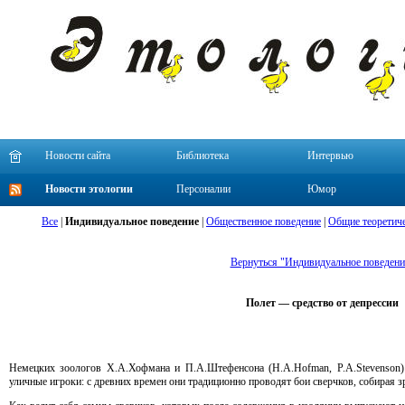
Новости сайта
Библиотека
Интервью
Новости этологии
Персоналии
Юмор
Все
|
Индивидуальное поведение
|
Общественное поведение
|
Общие теоретиче
Вернуться "Индивидуальное поведени
Полет — средство от депрессии
Немецких зоологов Х.А.Хофмана и П.А.Штефенсона (H.A.Hofman, P.A.Stevenson)
уличные игроки: с древних времен они традиционно проводят бои сверчков, собирая з