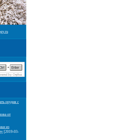
gy.ru
ать орудия с
лова от
чки из
ту
[2019-03-