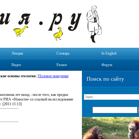
Лекции
Словарь
In English
Видео
Разное
Форум
кие основы этологии
|
Половое поведение
Поиск по сайту
ллиона лет назад - после того, как предки
ет РИА «Новости» со ссылкой на исследование
. [2011:11:13]