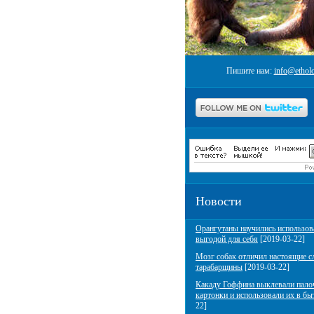
Пишите нам:
info@etholo
Новости
Орангутаны научились использов
выгодой для себя
[2019-03-22]
Мозг собак отличил настоящие с
тарабарщины
[2019-03-22]
Какаду Гоффина выклевали пало
картонки и использовали их в бы
22]