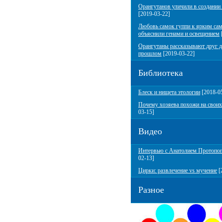
Орангутанов уличили в создании
[2019-03-22]
Любовь самок гуппи к ярким са
объяснили генами и освещением
Орангутаны рассказывают друг д
прошлом
[2019-03-22]
Библиотека
Блеск и нищета этологии
[2018-0
Почему хозяева похожи на своих
03-15]
Видео
Интервью с Анатолием Протопо
02-13]
Цирки: развлечение vs мучение
[
Разное