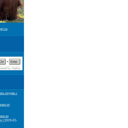
gy.ru
ать орудия с
лова от
чки из
ту
[2019-03-