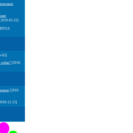
 крючков
мцам
[2019-03-22]
ругу о
5-03]
 собак?
[2018-
повым
[2019-
2018-12-15]