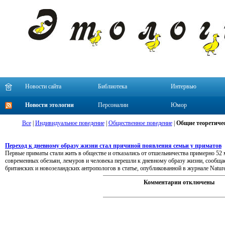
Новости сайта
Библиотека
Интервью
Новости этологии
Персоналии
Юмор
Все
|
Индивидуальное поведение
|
Общественное поведение
|
Общие теоретичес
Переход к дневному образу жизни стал причиной появления семьи у приматов
Первые приматы стали жить в обществе и отказались от отшельничества примерно 52 ми
современных обезьян, лемуров и человека перешли к дневному образу жизни, сообща
британских и новозеландских антропологов в статье, опубликованной в журнале Nature
Комментарии отключены