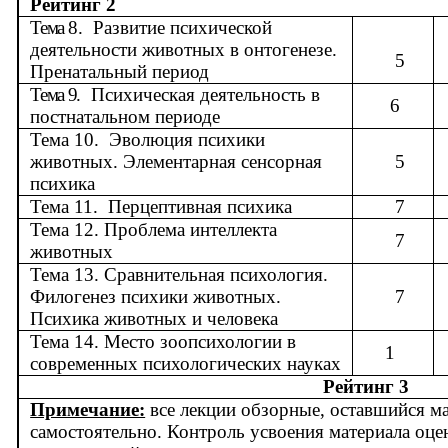
Рейтинг 2
Тема
8.
Развитие психической
деятельности животных в онтогенезе.
5
Пренатальный период
Тема 9
.
Психическая деятельность в
6
постнатальном периоде
Тема 10.
Эволюция психики
животных. Элементарная сенсорная
5
психика
Тема 11.
Перцептивная психика
7
Тема 12.
Проблема интеллекта
7
животных
Тема 13. Сравнительная психология.
Филогенез психики животных.
7
Психика животных и человека
Тема 14. Место зоопсихологии в
1
современных психологических науках
Рейтинг 3
Примечание:
все лекции обзорные, оставшийся ма
самостоятельно. Контроль усвоения материала оце