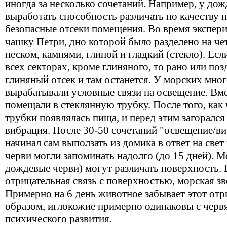
иногда за несколько сочетаний. Например, у до
выработать способность различать по качеству 
безопасные отсеки помещения. Во время экспери
чашку Петри, дно которой было разделено на че
песком, камнями, глиной и гладкий (стекло). Ес
всех секторах, кроме глиняного, то рано или поз
глиняный отсек и там останется. У морских мн
вырабатывали условные связи на освещение. Вм
помещали в стеклянную трубку. После того, как 
трубки появлялась пища, и перед этим загорался
вибрация. После 30-50 сочетаний "освещение/в
начинал сам выползать из домика в ответ на све
черви могли запоминать надолго (до 15 дней). М
дождевые черви) могут различать поверхность. 
отрицательная связь с поверхностью, морская зве
Примерно на 6 день животное забывает этот отр
образом, иглокожие примерно одинаковы с чер
психического развития.