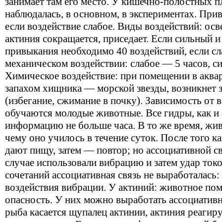
занимает там его место. У кишечно-полостных п
наблюдалась, в основном, в экспериментах. Прив
если воздействие слабое. Виды воздействий: ос
актиния сокращается, приседает. Если сильный и 
привыкания необходимо 40 воздействий, если с
механическом воздействии: слабое — 5 часов, с
Химическое воздействие: при помещении в аквар
запахом хищника — морской звезды, возникнет 
(избегание, сжимание в почку). Зависимость от 
обучаются молодые животные. Все гидры, как и
информацию не больше часа. В то же время, жив
чему оно училось в течение суток. После того ка
дают пищу, затем — повтор; но ассоциативной св
случае использовали вибрацию и затем удар токо
сочетаний ассоциативная связь не выработалась:
воздействия вибрации. У актиний: животное по
опасность. У них можно выработать ассоциативн
рыба касается щупалец актинии, актиния реагиру