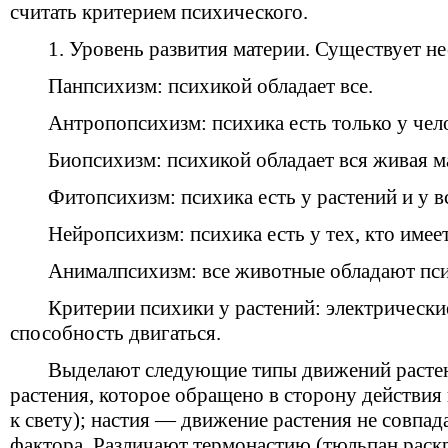
считать критерием психического.
1. Уровень развития материи. Существует не
Панпсихизм: психикой обладает все.
Антропопсихизм: психика есть только у чел
Биопсихизм: психикой обладает вся живая м
Фитопсихизм: психика есть у растений и у в
Нейропсихизм: психика есть у тех, кто имее
Анималпсихизм: все животные обладают пс
Критерии психики у растений: электрические
способность двигаться.
Выделают следующие типы движений расте
растения, которое обращено в сторону действия н
к свету); настия — движение растения не совпада
фактора. Различают термонастию (тюльпан раскр