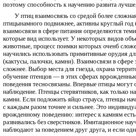
поэтому способность к научению развита лучше,
У птиц взаимосвязь со средой более сложная
птицынамного подвижнее, активны круглый год 
взаимосвязи в сфере питания определяются теми
которые вид использует. У некоторых видов об
животные, процесс поимки которых оченб слож
научились использовать примитивные орудия д
(кактусы, палочки, камни). Взаимосвязи в сфере
сложнее. Выбор места для гнезда, охрана терри
обучение птенцов — в этих сферах вррожденны
поведения тесносвязаны. Впервые птицы могут 
наблюдение. Птенцы стервятников, как только н
камни. Если подложить яйцо страуса, птенцы нач
с каждым разом точнее и сильнее. Это индивиду
врожденному поведению: интерес к камням есть
развивались без сверстников. Имитационное нау
наблюдают за поведением друг друга, и если одн