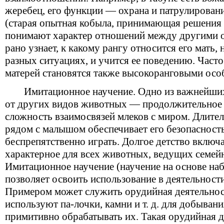
жеребец, его функции — охрана и патрулировани
(старая опытная кобыла, принимающая решения 
понимают характер отношений между другими 
рано узнает, к какому рангу относится его мать,
разных ситуациях, и учится ее поведению. Час
матерей становятся также высокоранговыми осо
Имитационное научение. Одно из важнейш
от других видов животных — продолжительное д
сложность взаимосвязей млеков с миром. Длител
рядом с малышом обеспечивает его безопасность
беспрепятственно играть. Долгое детство включ
характерное для всех животных, ведущих семей
Имитационное научение (научение на основе на
позволяет освоить использование в деятельност
Примером может служить орудийная деятельнос
используют па-лочки, камни и т. д. для добыва
примитивно обрабатывать их. Такая орудийная д