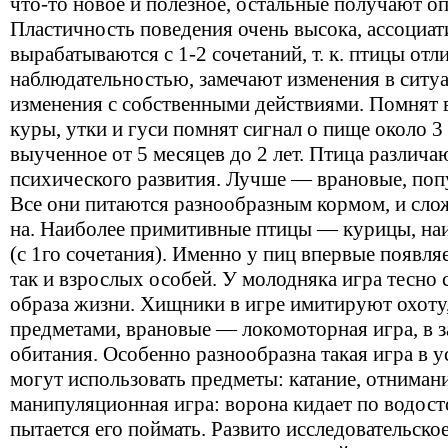
что-то новое и полезное, остальные получают о
Пластичность поведения очень высока, ассоциат
вырабатываются с 1-2 сочетаний, т. к. птицы от
наблюдательностью, замечают изменения в ситуа
изменения с собственными действиями. Помнят 
куры, утки и гуси помнят сигнал о пище около 3
выученное от 5 месяцев до 2 лет. Птица различ
психического развития. Лучше — врановые, поп
Все они питаются разнообразным кормом, и сло
на. Наиболее примитивные птицы — курицы, на
(с 1го сочетания). Именно у пиц впервые появляе
так и взрослых особей. У молодняка игра тесно 
образа жизни. Хищники в игре имитируют охоту,
предметами, врановые — локомоторная игра, в 
обитания. Особенно разнообразна такая игра в у
могут использовать предметы: катание, отниман
манипуляционная игра: ворона кидает по водост
пытается его поймать. Развито исследовательско