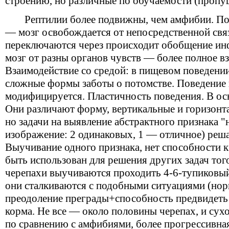
строению, но различные по обучаемости (пропу
Рептилии более подвижны, чем амфибии. По
— мозг освобождается от непосредственной связ
переключаются через происходит обобщение и
мозг от разны органов чувств — более полное вз
Взаимодействие со средой: в пищевом поведени
cложные формы заботы о потомстве. Поведение 
модифицируется. Пластичность поведения. В ос
Они различают форму, вертикальные и горизонт
но задачи на выявление абстрактного признака "
изображение: 2 одинаковых, 1 — отличное) реша
Выучивание одного признака, нет способности к
быть использован для решения других задач тог
черепахи выучиваются проходить 4-6-тупиковый л
они сталкиваются с подобными ситуациями (нор
преодоление преграды+способность предвидеть
корма. Не все — около половины черепах, и сух
по сравнению с амфибиями, более прогрессивная