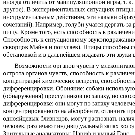
иногда отличить от манипуляционной игры, т. к. 
другое). В экспериментальных ситуациях птицы
инструментальным действиям, эти навыки образ
сочетаний). Например, голуби учатся дергать за
пищу. Кроме того, есть способность к различен
Способность к ситуационному звукоподражанию
скворцов Майна и попугаев). Птицы способны св
обстановкой и в дальнейшем издавать эти звуки 
Возможности органов чувств у млекопитаю
острота органов чувств, способность к различ
концентраций химических веществ, способность
дифференцировки. Обоняние: собаки использую
(обнаружения) преступников по запаху, но спос
дифференцировке: они могут по запаху человечес
концентрированного на абсорбенте, отличить пр
однояйцевых близнецов, могут распознать налич
человек, различают индивидуальный запах хол
Зрительные анализаторы: Цариф и умный Ганс 