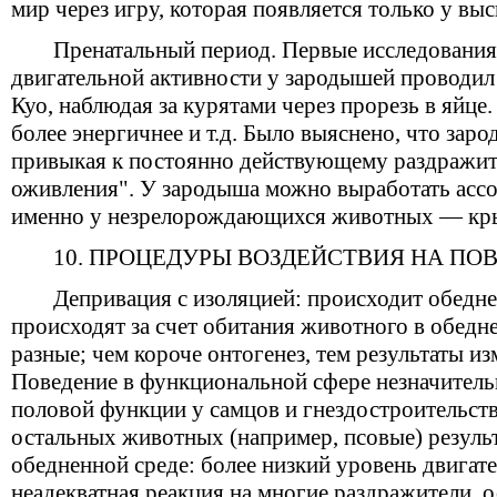
мир через игру, которая появляется только у в
Пренатальный период. Первые исследования
двигательной активности у зародышей проводил
Куо, наблюдая за курятами через прорезь в яйце
более энергичнее и т.д. Было выяснено, что зар
привыкая к постоянно действующему раздражит
оживления". У зародыша можно выработать ассо
именно у незрелорождающихся животных — кры
10. ПРОЦЕДУРЫ ВОЗДЕЙСТВИЯ НА ПО
Депривация с изоляцией: происходит обедне
происходят за счет обитания животного в обедн
разные; чем короче онтогенез, тем результаты и
Поведение в функциональной сфере незначитель
половой функции у самцов и гнездостроительств
остальных животных (например, псовые) резуль
обедненной среде: более низкий уровень двигат
неадекватная реакция на многие раздражители, 