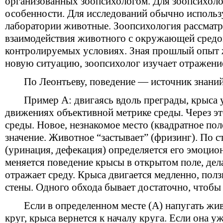
организованных зоопсихологом. Для зоопсихол
особенности. Для исследований обычно исполь
лаборатории животные. Зоопсихология рассматр
взаимодействия животного с окружающей средо
контролируемых условиях. Зная прошлый опыт ж
новую ситуацию, зоопсихолог изучает отражен
По Леонтьеву, поведение — источник знаний
Пример А: двигаясь вдоль преграды, крыса 
движениях объективной метрике среды. Через э
среды. Новое, незнакомое место (квадратное пол
значение. Животное “застывает” (фризинг). По с
(уринация, дефекация) определяется его эмоцион
меняется поведение крысы в открытом поле, дел
отражает среду. Крыса двигается медленно, пол
стены. Одного обхода бывает достаточно, чтобы 
Если в определенном месте (А) напугать жи
круг, крыса вернется к началу круга. Если она у