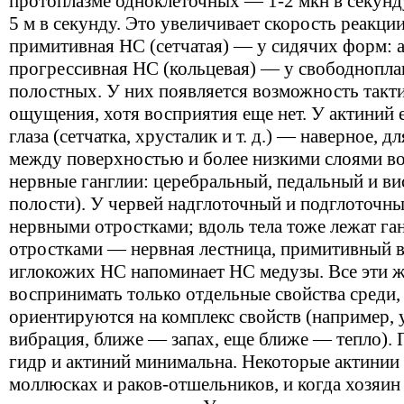
протоплазме одноклеточных — 1-2 мкн в секунд
5 м в секунду. Это увеличивает скорость реакци
примитивная НС (сетчатая) — у сидячих форм: а
прогрессивная НС (кольцевая) — у свободнопл
полостных. У них появляется возможность такт
ощущения, хотя восприятия еще нет. У актиний 
глаза (сетчатка, хрусталик и т. д.) — наверное, д
между поверхностью и более низкими слоями во
нервные ганглии: церебральный, педальный и в
полости). У червей надглоточный и подглоточны
нервными отростками; вдоль тела тоже лежат га
отростками — нервная лестница, примитивный в
иглокожих НС напоминает НС медузы. Все эти 
воспринимать только отдельные свойства среди,
ориентируются на комплекс свойств (например, 
вибрация, ближе — запах, еще ближе — тепло).
гидр и актиний минимальна. Некоторые актинии
моллюсках и раков-отшельников, и когда хозяин