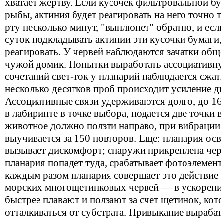
хватает жертву. Если кусочек фильтровальной б
рыбы, актиния будет реагировать на него точно т
рту несколько минут, "выплюнет" обратно, и есл
суток подкладывать актинии эти кусочки бумаги,
реагировать. У червей наблюдаются зачатки общ
чужой домик. Попытки выработать ассоциативну
сочетаний свет-ток у планарий наблюдается сжат
несколько десятков проб происходит усиление д
Ассоциативные связи удерживаются долго, до 16
в лабиринте в точке выбора, подается две точки 
животное должно ползти направо, при вибрации
выучивается за 150 повторов. Еще: планария осв
вызывает дискомфорт; снаружи прикреплена чер
планария попадет туда, срабатывает фотоэлемент,
каждым разом планария совершает это действие 
морских многощетинковых червей — в ускорени
быстрее плавают и ползают за счет щетинок, ко
отталкиваться от субстрата. Привыкание выраба