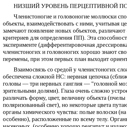
НИЗШИЙ УРОВЕНЬ ПЕРЦЕПТИВНОЙ П
Членистоногие и головоногие моллюски сп
объекты, взаимодействовать с ними, учитывая ц
замечают появление новых объектов, различаю
критериев для определения ПП). Эта способност
эксперименте (дифферентировочная дрессировк
членистоногих и головоногих хорошо знают св
перемены, при этом первых план выходит ориен
Взаимосвязь со средой у членистоногих сло
обеспечена сложной НС: нервная цепочка (сближ
головы — три нервных ганглия — "головной мо
зрительными долями). Глаза очень сложно устро
различать форму, цвет, величину объекта (пчел
поляризованный свет), но некоторые цвета пута
органы химического чувства: полые волоски (н
особенно), расположенные по всему телу. Орган
насекомых, (особенно хорошо реагирут и издают