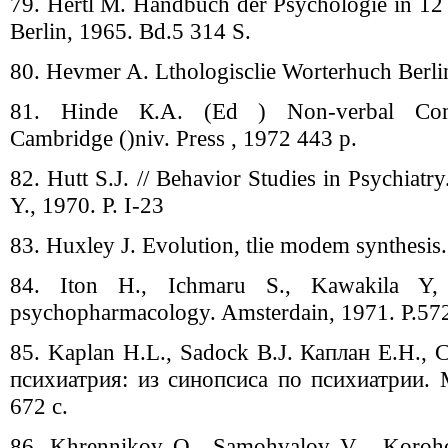
79. Hertl M. Handbuch der Psychologie in 12
Berlin, 1965. Bd.5 314 S.
80. Hevmer A. Lthologisclie Worterhuch Berli
81. Hinde К.A. (Ed ) Non-verbal Comm
Cambridge ()niv. Press , 1972 443 p.
82. Hutt S.J. // Behavior Studies in Psychiatry
Y., 1970. P. I-23
83. Huxley J. Evolution, tlie modem synthesis
84. Iton H., Ichmaru S., Kawakila Y,
psychopharmacology. Amsterdain, 1971. P.57
85. Kaplan H.L., Sadock B.J. Каплан Е.Н., 
психиатрия: из синопсиса по психиатрии. М
672 с.
86. Khrennikov О.. Samohvalov V , Korohov