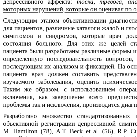
депрессивного аффекта:
тоска, тревога, ап
моторных нарушений, которые он оценивал по о
Следующим этапом объективизации диагности
для пациентов, различные каталоги жалоб и гл
симптомов и синдромов, которые врач дол
состояния больного. Для этих же целей ста
пациента были разработаны различные формы и
определенную последовательность вопросов,
последующим их анализом и фиксацией. На осн
пациента врач должен составить представле
изучаемого заболевания, оценить психическое
Таким же образом, с использованием операц
включения, как завершение всего предшест
проблемы так и исключения, производится диаг
Разработано множество стандартизованных
объективной регистрации депрессивной симпт
М. Наmilton (78), А.Т. Веck еt аl. (56), R.Р. Сu