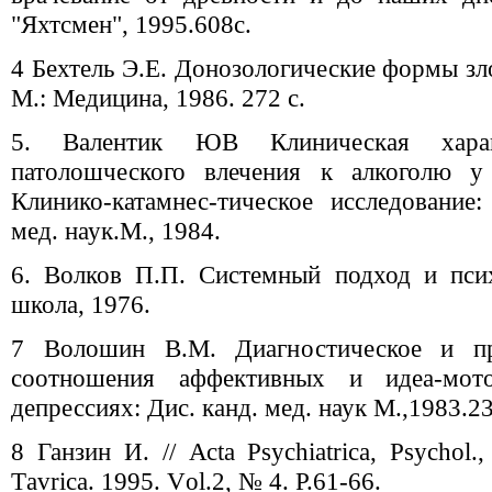
"Яхтсмен", 1995.608с.
4 Бехтель Э.Е. Донозологические формы зл
М.: Медицина, 1986. 272 с.
5. Валентик ЮВ Клиническая харак
патолошческого влечения к алкоголю у
Клинико-катамнес-тическое исследование:
мед. наук.М., 1984.
6. Волков П.П. Системный подход и пси
школа, 1976.
7 Волошин В.М. Диагностическое и про
соотношения аффективных и идеа-мот
депрессиях: Дис. канд. мед. наук М.,1983.23
8 Ганзин И. // Асta Рsychiatrica, Рsуchol.,
Tаvrica. 1995. Vоl.2, № 4. Р.61-66.