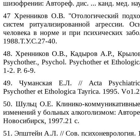
шизофрении: Автореф. дис. ... канд. мед. нау
47 Хренников О.В. "Отологический подх
систем ритуализированной агрессии. Ос
человека в норме и при психических за
1988.Т.У.С.27-40.
48. Хренников О.В., Кадыров А.Р., Крылов В
Рsychother., Рsychol. Psychother еt Еthologi
1-2. Р. 6-9.
49. Чуманская Е.Л. // Асtа Рsychiatrica
Psychother еt Еthologica Тауriса. 1995. Vо1.2
50. Шульц О.Е. Клинико-коммуникативны
изменений у больных алкоголизмом: Автореф. 
Новосибирск, 1997.21 с.
51. Эпштейн А.Л. // Сов. психоневрология. 1