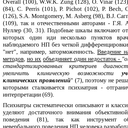
Оverall (100), W.W.K. Zung (128), О. Vinar (123)
(84), С. Perris (101), Р. Рichot (102), Р. Весh, 
(126), S.А. Моntgomery, М. Аsberg (98), В.J. Саггоl
(109), так и отечественными авторами - Г.Я. 
Нуллер (30, 31). Подобные шкалы включают от
которых один иди несколько пунктов врач
наблюдаемого НП без четкой дифференцировки, 
"нет", например, заторможенность.
Введение н
методов
,
но их
объединяет один недостаток -
"о
стандартизированных критериев диагнос
увеличить клиническую возможности
у
клинических проявлений
" (7), поэтому не ре
которыми сталкивается психиатрия - отгран
интерпретации (69).
Психиатры систематически описывают и класси
уделяют достаточного внимания объективно
поведения (81), так как инструмент об
невербального поведения НП человека разработа