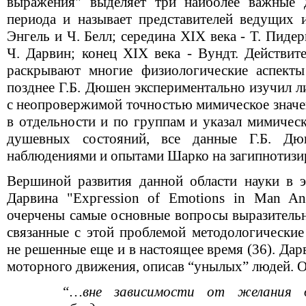
выражения" выделяет три наиболее важные 
периода и называет представителей ведущих и
Энгель и Ч. Белл; середина ХIX века - Т. Пидер
Ч. Дарвин; конец XIX века - Вундт. Действит
раскрывают многие физиологические аспекты
позднее Г.Б. Дюшен экспериментально изучил 
с неопровержимой точностью мимическое знач
в отдельности и по группам и указал мимичес
душевных состояний, все данные Г.Б. Д
наблюдениями и опытами Шарко на загипнотизир
Вершиной развития данной области науки в э
Дарвина "Ехргеssion of Emotions in Маn Ani
очерчены самые основные вопросы выразительн
связанные с этой проблемой методологические
не решенные еще и в настоящее время (36). Да
моторного движения, описав “унылых” людей. О
“…вне зависимости от желания 