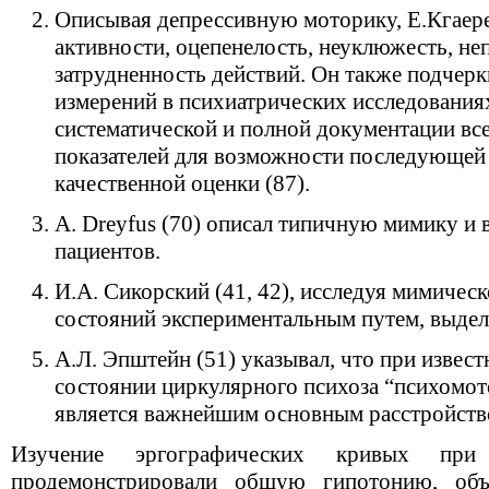
Описывая депрессивную моторику, Е.Кгаереl
активности, оцепенелость, неуклюжесть, не
затрудненность действий. Он также подчер
измерений в психиатрических исследованиях
систематической и полной документации вс
показателей для возможности последующей
качественной оценки (87).
А. Dreyfus (70) описал типичную мимику и
пациентов.
И.А. Сикорский (41, 42), исследуя мимиче
состояний экспериментальным путем, выдел
А.Л. Эпштейн (51) указывал, что при извес
состоянии циркулярного психоза “психомо
является важнейшим основным расстройств
Изучение эргографических кривых при 
продемонстрировали общую гипотонию, объ