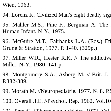
Wien, 1963.
94. Lorenz K. Civilized Man's eight deadly sign
95. Mahler M.S., Pine F., Bergman А. The P
Human Infant. N-Y., 1975.
96. McGuire M.T., Fairbanks L.A. (Eds.) Eth
Grune & Stratton, 1977. P. 1-40. (329р.) '
97. Miller W.R., Hester R.K. // The addictiv
Miller. N-Y., 1980. 141 p.
98. Montgomery S.A., Asberg M. // Brit. J. 
P.382-389.
99. Morath M. //Neuropediatrie. 1977. № 8. P
100. Overall .I.E. //Psychol. Rep. 1962. Vol.10
101. PemsC. //Pharmacopsychiatry. 1972. Vol.