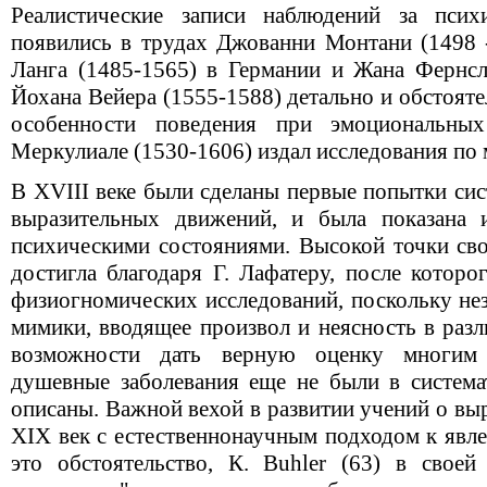
Реалистические записи наблюдений за пси
появились в трудах Джованни Монтани (1498 -
Ланга (1485-1565) в Германии и Жана Фернсл
Йохана Вейера (1555-1588) детально и обстоят
особенности поведения при эмоциональны
Меркулиале (1530-1606) издал исследования по 
В XVIII веке были сделаны первые попытки сис
выразительных движений, и была показана 
психическими состояниями. Высокой точки сво
достигла благодаря Г. Лафатеру, после которо
физиогномических исследований, поскольку не
мимики, вводящее произвол и неясность в раз
возможности дать верную оценку многим 
душевные заболевания еще не были в система
описаны. Важной вехой в развитии учений о вы
XIX век с естественнонаучным подходом к явл
это обстоятельство, К. Вuhler (63) в своей