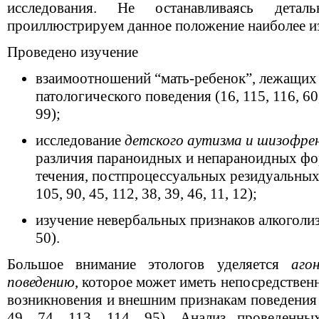
исследования. Не останавливаясь дета
проиллюстрируем данное положение наиболее и
Проведено изучение
взаимоотношений “мать-ребенок”, лежащих 
патологического поведения (16, 115, 116, 60, 
99);
исследование
детского аутизма и шизофре
различия параноидных и непараноидных фо
течения, постпроцессуальных резидуальных 
105, 90, 45, 112, 38, 39, 46, 11, 12);
изучение невербальных признаков алкоголизма 
50).
Большое внимание этологов уделяется
аго
поведению
, которое может иметь непосредствен
возникновения и внешним признакам поведения де
49, 74, 113, 114, 95). Анализ проведенны