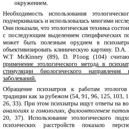
окружением.
Необходимость использования этологическ
подчеркивалась и использовалась многими исслед
Они показали, что этологическая техника состои
с последующим выделением специфических по
может быть полезным орудием в психиатри
объективизировать клиническую картину. D.А. 
W.Т МсКinney (89), D
.
Р1ооg (104) счита
применение этологического метода в психиа
стимуляции биологического направления
заболеваний.
Обращение психиатров к работам этологов
традиции как за рубежом (54, 91, 96, 125, 103, 1
26, 33). При этом психиатры ищут ответы на 
аналогиях и гомологиях, филоонтогенезе патол
20, 37). Использование этологического под
психических расстройств показало персп