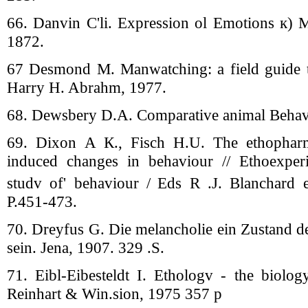
66. Danvin C'li. Expression ol Emotions к) M
1872.
67 Desmond M. Manwatching: a field guide 
Harry H. Abrahm, 1977.
68. Dewsbery D.A. Comparative animal Behav
69. Dixon А К., Fisch H.U. The ethopharm
induced changes in behaviour // Ethoexper
studv of' behaviour /
Eds R .J. Blanchard 
P.451-473.
70. Dreyfus G. Die melancholie ein Zustand d
sein. Jenа, 1907. 329 .S.
71. Eibl-Eibesteldt I. Ethologv - the biolo
Reinhart & Win.sion, 1975 357 p