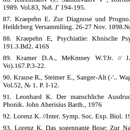
1989. Vol.83, №8.
Г
194-195.
87. Kraepehn E. Zur Diagnose und Progno.
Heildcberg Versammliing. 26-27 Nov. 1898.№ 
88. Kraepehn E, Psychiatiie: Khnisclie Psy
191.3.Bd2. 416S
89. Kramer D.A., MeKmney W.'l'Jr. // 
Vo).167.P.3-22.
90. Krause R., Steimer E., Sanger-Alt (-'.. Wa
Vol.52,
№
1. P. I-12.
91. Leonhard К. Der manschliche Ausdru
Phonik. John Aherisius Barth., 1976
92. Lorenz K. //Inter. Symp. Soc. Exp. Biol. 
93. Lorenz К. Das sogennante Bose: Zur Nat