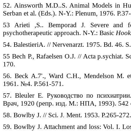
52. Ainsworth M.D..S. Animal Models in Hu
Serban et al. (Eds.). N-Y.: Plenum, 1976. P.37
53 Arieti ,S.. Bemporad J
.
Severe and fo
psychotherapeutic approach. N-Y.: Basic
Hook
54. BalestieriA. // Nervenarzt. 1975. Bd. 46. 
55 Bech P., Rafaelsen O.J. // Acta p.sychiat. 
170.
56. Beck A.7'., Ward C.H., Mendelson М. et 
1961. №4. P.561-571.
57. Bleuler E
.
Руководство по психиатрии.
Врач, 1920 (репр. изд. М.: НПА, 1993). 542 
58. Bowlby J. // Sci. J
.
Ment. 1953. P.265-272
59. Bowlby J. Attachment and loss: Vol. I. Lo