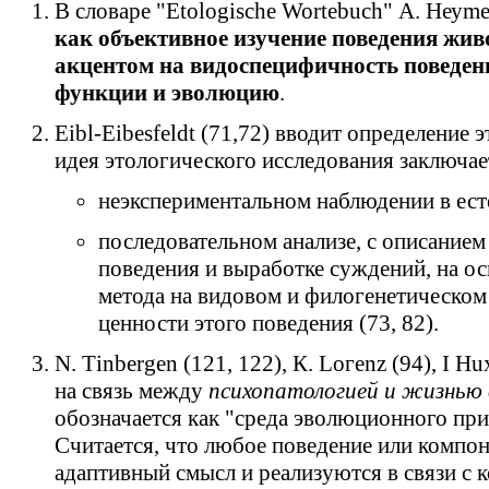
В словаре "Еtologische Wortebuch" А. Неуme
как объективное изучение поведения жив
акцентом на видоспецифичность поведени
функции и эволюцию
.
Eibl-Eibesfeldt (71,72) вводит определение 
идея этологического исследования заключае
неэкспериментальном наблюдении в ест
последовательном анализе, с описанием
поведения и выработке суждений, на о
метода на видовом и филогенетическом
ценности этого поведения (73, 82).
N. Тinbergen (121, 122), К. Lогеnz (94), I Н
на связь между
психопатологией и жизнью 
обозначается как "среда эволюционного пр
Считается, что любое поведение или компо
адаптивный смысл и реализуются в связи с