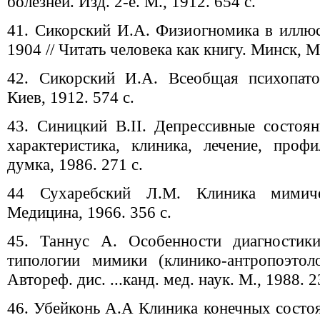
болезней. Изд. 2-е. М., 1912. 654 с.
41. Сикорский И.А. Физиогномика в иллю
1904 // Читать человека как книгу. Минск, М
42. Сикорский И.А. Всеобщая психопато
Киев, 1912. 574 с.
43. Синицкий В.II. Депрессивные состоян
характеристика, клиника, лечение, профи
думка, 1986. 271 с.
44 Сухаребский Л.М. Клиника мимиче
Медицина, 1966. 356 с.
45. Таннус А. Особенности диагностик
типологии мимики (клинико-антропоэтоло
Автореф. дис. ...канд. мед. наук. М., 1988. 2
46. Убейконь А.А Клиника конечных состо