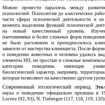
Можно провести параллель между развит
психологией. Психология до классических рабо
части сферы психической деятельности и их
момента выделения функций психической деят
на новый качественный уровень. Изучен
пантомимики и более сложных форм поведения
не было расчленено и преподносилось клини
зависело от мастерства клинициста. После форм
о поведении животных и человека удалось выд
элементы НП, но простые и сложные комплексы
категории поведения, имеющие униве
биологический характер, например, территориаль
которые позволяют на качественно другом уров
Современный этологический период
.
Это
наука о поведении официально признана в 19
Lогеnz (92, 93), N. Тinbergen (117, 118, 119, 120),