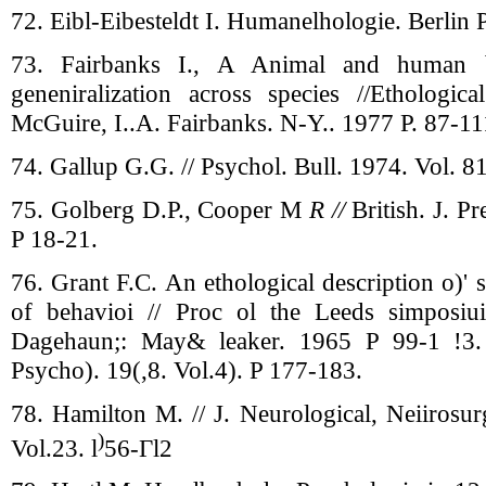
72. Eibl-Eibesteldt I. Humanelhologie. Berlin 
73. Fairbanks I., A Animal and human be
geneniralization across species //Ethologic
McGuire, I..A. Fairbanks. N-Y.. 1977 P. 87-11
74. Gallup G.G. // Psychol. Bull. 1974. Vol. 8
75. Golberg D.P., Cooper M
R //
British. J. P
P 18-21.
76. Grant F.C. An ethological description o)' 
of behavioi // Proc ol the Leeds simposiuin
Dagehaun;: May& leaker. 1965 P 99-1 !3. 7
Psycho). 19(,8. Vol.4). P 177-183.
78. Hamilton M. // J. Neurological, Neiirosur
)
Vol.23. l
56-Гl2