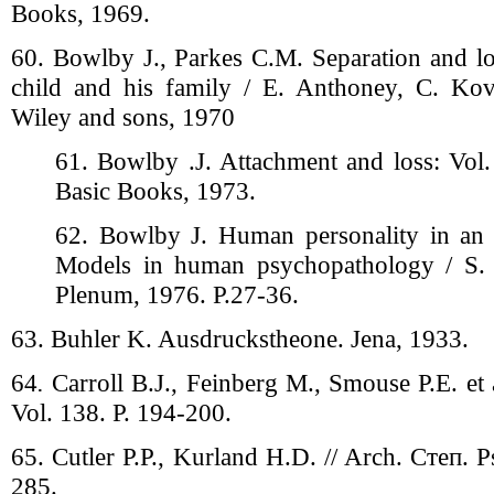
Books, 1969.
60. Bowlby J., Parkes C.M. Separation and lo
child and his family / E. Anthoney, C. Kov
Wiley and sons, 1970
61. Bowlby .J. Attachment and loss: Vol.
Basic Books, 1973.
62. Bowlby J. Human personality in an e
Models in human psychopathology / S. S
Plenum, 1976. P.27-36.
63. Buhler K. Ausdruckstheone. Jena, 1933.
64
.
Carroll B.J., Feinberg М., Smouse P.E. et a
Vol. 138. P. 194-200.
65. Cutler P.P., Kurland H.D. // Arch. Степ. P
285.