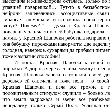
выскочила и жива-здорова осталась. Только по 
упавшей поварешкой… Тут-то в беззаботно
нейроны зашевелились, ассоциативные связи
синапсах зашуршали, и вспомнила наша геро
вдруг? Почему?.." – думала Красная Шапо
поварешку злосчастную ей бабушка подарила – 
память у Красной Шапочки работала исправно (н
она бабушку пирожками накормить: две недели 
голодная, наверное, сухарями да грибами пита
тоже к эмпатии способны!
И пошла Красная Шапочка к своей пр
пирожки. А дорога через лес шла, между сосен д
Красная Шапочка запела о горькой своей де
деревьев ей отвечали и тоже пели – о свое
Красная Шапочка и пела все громче и г
положительным стимулом служили – больно люб
что земля задрожала и звери все разбежа
неподалеку только Серый Волк. Услышал о