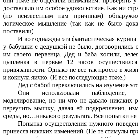
они тоже не обделили вниманием: проверять 
доставляло им особое удовольствие. Как ни стр
(по неизвестным нам причинам) обнаружи
логическое мышление (так как не было дока
поставили).
И вот однажды эта фантастическая курица с
у бабушки с дедушкой не было, договорились о
им своего первенца. Дед и баба холили, леле
цыпленка в первые 12 часов осуществился 
привязанности. Однако не все так просто в жи
и кокнула яичко. (И все последующие тоже.)
Дед с бабой переключились на изучение эт
Они использовали наблюдение, эт
моделирование, но ни что не давало никаких р
переучить мышку, давая ей подкрепления, и
среды, но…никакого результата. Все попытки не
Попытка осуществления нужного поведе
принесла никаких изменений. (Не те стимулы пр