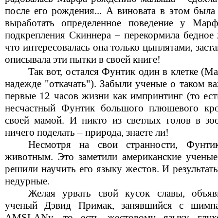
после его рождения... А виновата в этом был
выработать определенное поведение у Мар
подкрепления Скиннера – перекормила бедное ж
что интересовалась она только цыплятами, заста
описывала эти пытки в своей книге!
Так вот, остался Фунтик один в клетке (
надежде "откачать"). Забыли ученые о таком в
первые 12 часов жизни как импринтинг (то ест
несчастный Фунтик большого плюшевого крок
своей мамой. И никто из светлых голов в зо
ничего поделать – природа, знаете ли!
Несмотря на свои странности, Фунт
животным. Это заметили американские ученые
решили научить его языку жестов. И результаты
недурные.
Желая урвать свой кусок славы, объяв
ученый Дэвид Примак, занявшийся с шимпа
AMSLAN
у, то есть жестовому языку глух