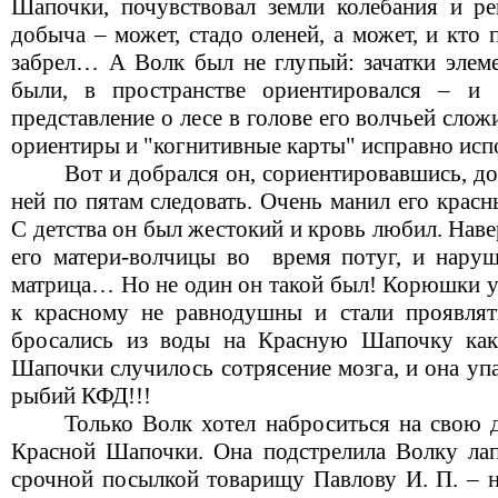
Шапочки, почувствовал земли колебания и р
добыча – может, стадо оленей, а может, и кто
забрел… А Волк был не глупый: зачатки элем
были, в пространстве ориентировался – и 
представление о лесе в голове его волчьей слож
ориентиры и "когнитивные карты" исправно ис
Вот и добрался он, сориентировавшись, д
ней по пятам следовать. Очень манил его красн
С детства он был жестокий и кровь любил. Наве
его матери-волчицы во
время потуг, и наруш
матрица… Но не один он такой был! Корюшки у
к красному не равнодушны и стали проявлят
бросались из воды на Красную Шапочку как
Шапочки случилось сотрясение мозга, и она упа
рыбий КФД!!!
Только Волк хотел наброситься на свою 
Красной Шапочки. Она подстрелила Волку ла
срочной посылкой товарищу Павлову И. П. – н