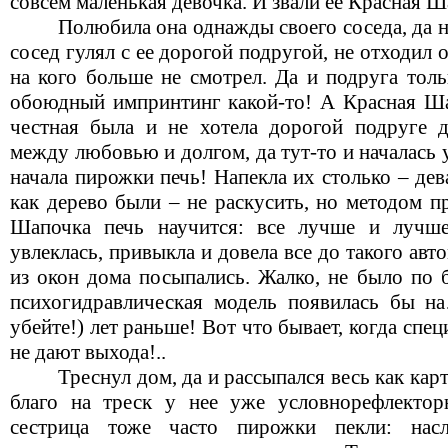
совсем маленькая девочка. И звали ее Красная Ш
Полюбила она однажды своего соседа, да не
сосед гулял с ее дорогой подругой, не отходил о
на кого больше не смотрел. Да и подруга тол
обоюдный импринтинг какой-то! А Красная Шап
честная была и не хотела дорогой подруге д
между любовью и долгом, да тут-то и началась 
начала пирожки печь! Напекла их столько – дев
как дерево были – не раскусить, но методом 
Шапочка печь научится: все лучше и лучше
увлеклась, привыкла и довела все до такого авт
из окон дома посыпались. Жалко, не было по б
психогидравлическая модель появилась бы н
убейте!) лет раньше! Вот что бывает, когда спе
не дают выхода!..
Треснул дом, да и рассыпался весь как ка
благо на треск у нее уже условнорефлектор
сестрица тоже часто пирожки пекли: насл