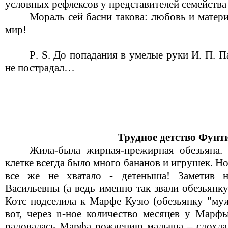
условных рефлексов у представителей семейства
Мораль сей басни такова: любовь и матер
мир!
P
.
S
. До попадания в умелые руки И. П. П
не пострадал…
Трудное детство Фунт
Жила-была жирная-прежирная обезьяна.
клетке всегда было много бананов и игрушек. Но
все же не хватало - детеныша! Заметив 
Васильевны (а ведь именно так звали обезьянк
Котс подселила к Марфе Кузю (обезьянку "муж
вот, через
n
-ное количество месяцев у Марф
радовалась Марфа рождению малыша – сдохла 