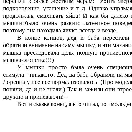
перешли к более жестким мерам: "Убить зверя"
подкрепление, угашение и т. д. Однако упрям
продолжала смахивать яйца! И как бы далеко 
мышки было очень развито латентное поведен
поэтому она находила яичко всегда и везде.
В конце концов, дед и баба перестали
обратили внимание на саму мышку, и эти махани
мышка преследовала цель, полную противополо
мышка-эгоистка!!!)
У мышки просто была очень специфиче
стимула - никакого. Дед да баба обратили на 
Лоренца у нее все нормализовалось. (Про модел
поняли, да и не знали.) Так и зажили они втрое
дружно и припеваючи!!!
Вот и сказке конец, а кто читал, тот молоде