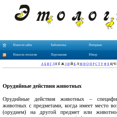
Новости сайта
Библиотека
Интервью
Новости этологии
Персоналии
Юмор
А
Б
В
Г
Д
Е
Ё
Ж
З
И
Й
К
Л
М
Н
О
П
Р
С
Т
У
Ф
Х
Ц
Ч
Орудийные действия животных
Орудийные действия животных – специфи
животных с предметами, когда имеет место во
(орудием) на другой предмет или животное