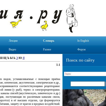
Лекции
Словарь
In English
Видео
Разное
Форум
Ш
Щ
Ъ
Ы
Ь
Э
Ю
Я
Поиск по сайту
1-1
ых видов, устанавливаемые с помощью приёма
 оптические, акустические, электрические и др.,
оспринимаются соответствующими рецепторами:
вой линии (у рыб), термо- и электрорецепторами.
 каналы связей (акустическую, химическую и др.)
ия, поступающая по различным каналам связи,
рируется) в её высших отделах, где формируется
битания, защиту от врагов и вредных воздействий.