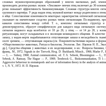
сложных звуковоспроизводящих образований у многих насекомых, рыб, земн
производить десятки разных звуков. «Лексикон» певчих птиц включает до 30 основ
резко повышает эффективность биокоммуникации. Сложная структура многих сигна
группового партнёра. У ряда видов птиц звуковой контакт между родителями и птенц
в яйце. Сопоставление изменчивости некоторых характеристик оптической сигнализа
указывает на значительное сходство разных типов сигнализации. По-видимому, пр
каналов сопоставимы между собой. Т. о., комплекс сигнальных структур и
демонстрируются, образует специфическую для каждого вида сигнальную систем
сигналов видового кода колеблется от 10 до 26, у птиц — от 14 до 28, у мле
ритуализации, могут складываться и в эволюции межвидового общения. В качеств
запаху, у видов-жертв вырабатываются отпугивающие запахи и несъедобность ткан
охоте зрением, — отпугивающая окраска (см. Покровительственная окраска и форма)
«Общественность» животных, Ритуал в биологии, Этология. Лит.: Наумов Н. П., Эколо
др.], Средства общения у животных и их моделирование, в кн.: Вопросы бионики, 
франц., М., 1972; Signals in der Tierwelt, Hrsg. D. Burkhardt, Münch., 1966; Marler P.,
— L. — Sidney, 1968; Animal communication, ed. T. A. Sebeok, Bloomington — L., 196
Sebeok, A. Ramsay, The Hague — P., 1969; Ternbrock G., Biokommunikation, Tl 1
Aggressive behaviour in stomatopods and use of information theory in the analysis of anim
v. 1, N. Y., 1972. Н. П. Наумов.