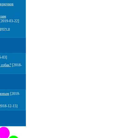
 крючков
мцам
[2019-03-22]
ругу о
5-03]
 собак?
[2018-
повым
[2019-
2018-12-15]