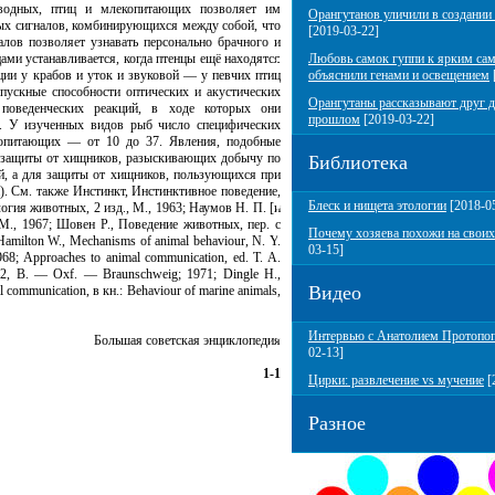
оводных, птиц и млекопитающих позволяет им
Орангутанов уличили в создании
ных сигналов, комбинирующихся между собой, что
[2019-03-22]
лов позволяет узнавать персонально брачного и
ами устанавливается, когда птенцы ещё находятся
Любовь самок гуппи к ярким са
ции у крабов и уток и звуковой — у певчих птиц
объяснили генами и освещением
опускные способности оптических и акустических
Орангутаны рассказывают друг д
 поведенческих реакций, в ходе которых они
прошлом
[2019-03-22]
у. У изученных видов рыб число специфических
копитающих — от 10 до 37. Явления, подобные
е защиты от хищников, разыскивающих добычу по
Библиотека
ей, а для защиты от хищников, пользующихся при
. См. также Инстинкт, Инстинктивное поведение,
Блеск и нищета этологии
[2018-0
гия животных, 2 изд., М., 1963; Наумов Н. П. [и
М., 1967; Шовен P., Поведение животных, пер. с
Почему хозяева похожи на своих
 Hamilton W., Mechanisms of animal behaviour, N. Y.
03-15]
8; Approaches to animal communication, ed. T. A.
—2, В. — Oxf. — Braunschweig; 1971; Dingle Н.,
Видео
al communication, в кн.: Behaviour of marine animals,
Интервью с Анатолием Протопо
Большая советская энциклопедия
02-13]
1-1
Цирки: развлечение vs мучение
[
Разное