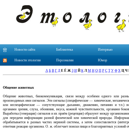
Новости сайта
Библиотека
Интервью
Новости этологии
Персоналии
Юмор
А
Б
В
Г
Д
Е
Ё
Ж
З
И
Й
К
Л
М
Н
О
П
Р
С
Т
У
Ф
Х
Ц
Ч
Общение животных
Общение животных, биокоммуникация, связи между особями одного или разн
производимых ими сигналов. Эти сигналы (специфические — химические, механические,
или неспецифические — сопутствующие дыханию, движению, питанию и т.п.) в
органами зрения, слуха, обоняния, вкуса, кожной чувствительности, органами боко
Выработка (генерация) сигналов и их приём (рецепция) образуют между организмами
для передачи информации разной физической или химической природы. Информац
обрабатывается в разных частях нервной системы, а затем сопоставляется (интег
ответная реакция организма. О. ж. облегчает поиски пищи и благоприятных условий о