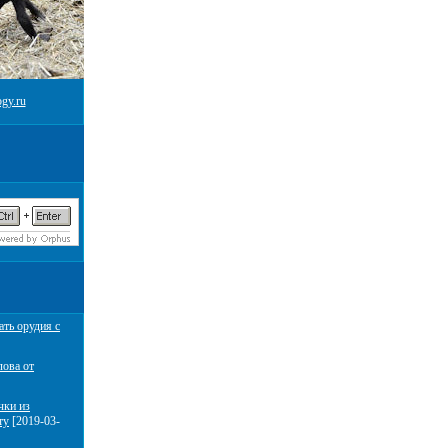
gy.ru
ать орудия с
лова от
чки из
ту
[2019-03-