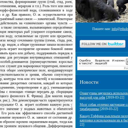
томства, формирование групп (стай, стад, роев,
тношения, иерархия и т.п.). Роль того или иного
 морфо-физиологией вида, сложившимися в ходе
 и др. Как правило, О. ж. осуществляется при
странённый канал связи — химический. Некоторые
действовать на «химические» органы чувств —
в, а также сигналами, вызывающими определённые
Пишите нам:
info@etholo
амцов некоторых рыб ускоряют созревание самок,
ли воду, оставляемые на грунте или предметах,
зи между сочленами группы (семьи, стада, роя,
 др. видов, а общие групповые запахи позволяют
оль играет восприятие органами боковой линии
ивать врага или добычу, поддерживать порядок в
важны для регуляции внутривидовых отношений у
особей-доминантов (преимущественно взрослых
поле служит для маркировки территории, помогает
ется общее электрическое поле, координирующее
чувствительности и зрения, обычно сопутствуют
р, контуры тела или его частей) и возникновение
Новости
вание дискретных сигналов, каждый из которых
подчинение, умиротворение и др.), уменьшающим
обны с помощью «танца» передать др. сборщицам
Орангутаны научились использов
ецкого физиолога К. Фриша). Для многих видов
выгодой для себя
[2019-03-22]
. рис.). Эти демонстрации часто характеризуются
изуальное О. ж. играет особенно важную роль у
Мозг собак отличил настоящие с
 его значение у водных животных и обитателей
тарабарщины
[2019-03-22]
. Его роль как эффективного способа дистантной
Какаду Гоффина выклевали пало
азвитие звукового О. ж. зависит от состояния др.
картонки и использовали их в бы
ым образом скромно окрашенным видам, тогда как
22]
ким уровнем звукового общения. Дифференциация