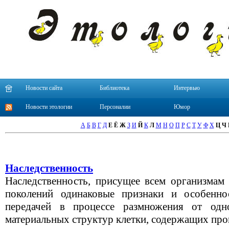
Новости сайта
Библиотека
Интервью
Новости этологии
Персоналии
Юмор
А
Б
В
Г
Д
Е
Ё
Ж
З
И
Й
К
Л
М
Н
О
П
Р
С
Т
У
Ф
Х
Ц
Ч
Наследственность
Наследственность, присущее всем организмам 
поколений одинаковые признаки и особеннос
передачей в процессе размножения от одн
материальных структур клетки, содержащих про