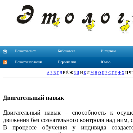
Новости сайта
Библиотека
Интервью
Новости этологии
Персоналии
Юмор
А
Б
В
Г
Д
Е
Ё
Ж
З
И
Й
К
Л
М
Н
О
П
Р
С
Т
У
Ф
Х
Ц
Ч
Двигательный навык
Двигательный навык – способность к осущ
движения без сознательного контроля над ним,
В процессе обучения у индивида создаетс