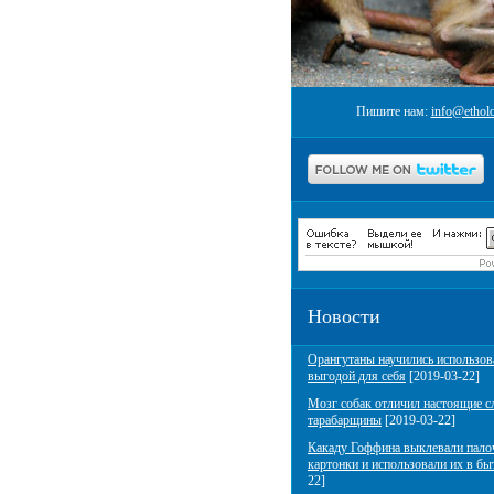
Пишите нам:
info@etholo
Новости
Орангутаны научились использов
выгодой для себя
[2019-03-22]
Мозг собак отличил настоящие с
тарабарщины
[2019-03-22]
Какаду Гоффина выклевали пало
картонки и использовали их в бы
22]