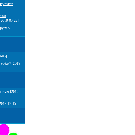
 крючков
мцам
[2019-03-22]
ругу о
5-03]
 собак?
[2018-
повым
[2019-
2018-12-15]