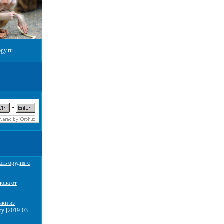
gy.ru
ать орудия с
лова от
чки из
ту
[2019-03-