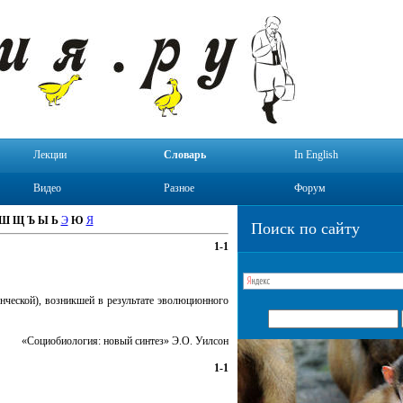
Лекции
Словарь
In English
Видео
Разное
Форум
Ш
Щ
Ъ
Ы
Ь
Э
Ю
Я
Поиск по сайту
1-1
нческой), возникшей в результате эволюционного
«Социобиология: новый синтез» Э.О. Уилсон
1-1