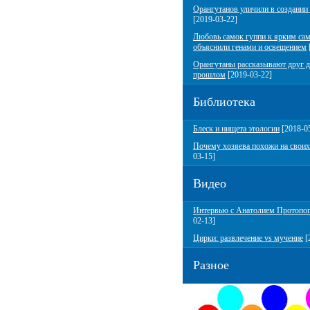
Орангутанов уличили в создании
[2019-03-22]
Любовь самок гуппи к ярким са
объяснили генами и освещением
Орангутаны рассказывают друг д
прошлом
[2019-03-22]
Библиотека
Блеск и нищета этологии
[2018-0
Почему хозяева похожи на своих
03-15]
Видео
Интервью с Анатолием Протопо
02-13]
Цирки: развлечение vs мучение
[
Разное