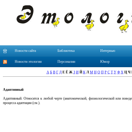
Новости сайта
Библиотека
Интервью
Новости этологии
Персоналии
Юмор
А
Б
В
Г
Д
Е
Ё
Ж
З
И
Й
К
Л
М
Н
О
П
Р
С
Т
У
Ф
Х
Ц
Ч
Адаптивный
Адаптивный. Относится к любой черте (анатомической, физиологической или поведе
процесса адаптации (см.).