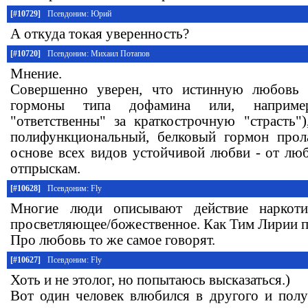
[#10729]
Псевдоним: Юрий
А откуда токая уверенность?
[#10720]
Псевдоним: Михаил Потапов
Мнение.
Совершенно уверен, что истинную любовь 
гормоны типа дофамина или, например
"ответственны" за краткострочную "страсть")
полифункциональный, белковый гормон про
основе всех видов устойчивой любви - от люб
отпрыскам.
[#10628]
Псевдоним: Fly
Многие люди описывают действие наркоти
просветляющее/божественное. Как Тим Лирии п
Про любовь то же самое говорят.
[#10627]
Псевдоним: Fly
Хоть и не этолог, но попытаюсь высказаться.)
Вот один человек влюбился в другого и полу