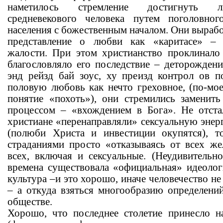
наметилось стремление достигнуть л
средневекового человека путем поголовног
населения с божественным началом. Они выраб
представление о любви как «каритасе» – 
жалости. При этом христианство проклинало
благословляло его последствие – деторождени
энд рейзд бай зоус, ху преизд контрол ов 
половую любовь как нечто греховное, (по-мо
понятие «похоть»), они стремились заменить
процессом – «вхождением в Бога». Не отста
христиане «перенаправляли» сексуальную энер
(полюби Христа и инвестиции окупятся), т
страданиями просто «отказываясь от всех же
всех, включая и сексуальные. (Неудивительн
времена существовала «официальная» идеологи
культура –и это хорошо, иначе человечество н
– а откуда взяться многообразию определени
обществе.
Хорошо, что последнее столетие принесло н