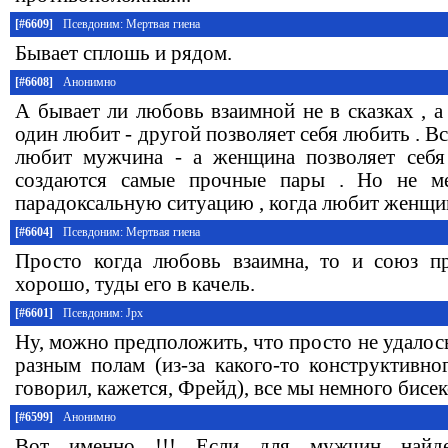
[#6609]
Псевдоним: Мертвая гиена
Бывает сплошь и рядом.
[#6608]
Анонимно
А бывает ли любовь взаимной не в сказках , а
один любит - другой позволяет себя любить . В
любит мужчина - а женщина позволяет себя
создаются самые прочные пары . Но не м
парадоксальную ситуацию , когда любит женщин
[#6604]
Псевдоним: Мертвая гиена
Просто когда любовь взаимна, то и союз пр
хорошо, туды его в качель.
[#6601]
Псевдоним: Jpx
Ну, можно предположить, что просто не удалось
разным полам (из-за какого-то конструктивно
говорил, кажется, Фрейд), все мы немного бисек
[#6599]
Анонимно
Вот именно !!! Если для мужчин найден