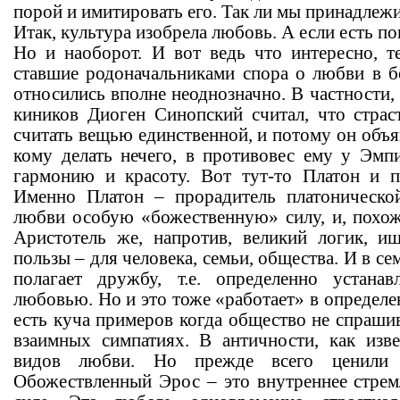
порой и имитировать его. Так ли мы принадлежи
Итак, культура изобрела любовь. А если есть по
Но и наоборот. И вот ведь что интересно, те
ставшие родоначальниками спора о любви в 
относились вполне неоднозначно. В частности,
киников Диоген Синопский считал, что стра
считать вещью единственной, и потому он объяв
кому делать нечего, в противовес ему у Эм
гармонию и красоту. Вот тут-то Платон и п
Именно Платон – прорадитель платоническ
любви особую «божественную» силу, и, похож
Аристотель же, напротив, великий логик, и
пользы – для человека, семьи, общества. И в с
полагает дружбу, т.е. определенно устана
любовью. Но и это тоже «работает» в определ
есть куча примеров когда общество не спраши
взаимных симпатиях. В античности, как изве
видов любви. Но прежде всего ценили 
Обожествленный Эрос – это внутреннее стремл