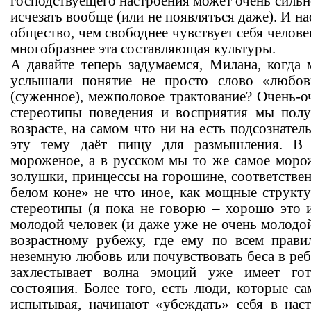
господствуещего настроения может очень силь
исчезать вообще (или не появляться даже). И н
общество, чем свободнее чувствует себя человек
многобразнее эта составляющая культуры.
А давайте теперь задумаемся, Милана, когда
услышали понятие не просто слово «любов
(суженное), межполовое трактование? Очень-о
стереотипы поведения и восприятия мы пол
возрасте, на самом что ни на есть подсознател
эту тему даёт пищу для размышления. В 
мороженое, а в русском мы то же самое моро
золушки, принцессы на горошине, соответстве
белом коне» не что иное, как мощные струк
стереотипы (я пока не говорю – хорошо это и
молодой человек (и даже уже не очень молодой
возрастному рубежу, где ему по всем прави
неземную любовь или почувствовать беса в ребр
захлестывает волна эмоций уже имеет гот
состояния. Более того, есть люди, которые с
испытывая, начинают «убеждать» себя в наст