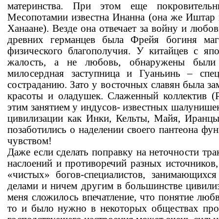
материнства. При этом еще покровитель
Месопотамии известна Инанна (она же Иштар в
Ханаане). Везде она отвечает за войну и любо
древних германцев была Фрейя богиня маг
физического благополучия. У китайцев с яп
жалость, а не любовь, обнаружены были 
милосердная заступница и Гуаньинь – спе
состраданию. Зато у восточных славян была за
красоты и оладушек. Слаженный коллектив (Р
этим занятием у индусов- известных шалунишек.
цивилизации как Инки, Кельты, Майя, Иранц
позаботились о наделении своего пантеона фу
чувством!
Даже если сделать поправку на неточности тра
наслоений и противоречий разных источников,
«чистых» богов-специалистов, занимающихс
делами и ничем другим в большинстве цивилиз
меня сложилось впечатление, что понятие любви
то и было нужно в некоторых обществах про