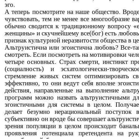
эго.
А теперь посмотрите на наше общество. Вроде
чувствовать, тем не менее все многообразие в
обычно сводится к традиционному вопросу «
женщины» и скучнейшему все(бог) есть любовь.
признак культурной неразвитости общества в ц
Альтруистична или эгоистична любовь? Все-та
смотреть. Если посмотреть на мотивировки чело
четыре основных. Страх смерти, инстинкт пр
(социалность) и эсхатологически-творчес
стремление живых систем оптимизировать св
эффективно, то они ведут себя вполне эгоистич
действия, направленные на выполнение альтру
программ можно назвать альтруистичными дл
эгоистичными для системы в целом. Получае
делает безумно нерациональный поступок
субъективно он вроде бы совершает альтруистич
зрения популяции в целом происходит баналь
проявления потенциала претендента на ру