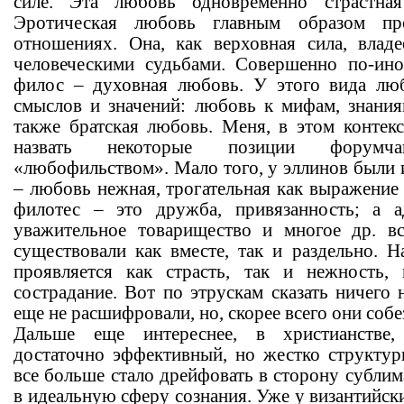
силе. Эта любовь одновременно страстна
Эротическая любовь главным образом пр
отношениях. Она, как верховная сила, влад
человеческими судьбами. Совершенно по-ин
филос – духовная любовь. У этого вида лю
смыслов и значений: любовь к мифам, знаниям
также братская любовь. Меня, в этом контекс
назвать некоторые позиции форумч
«любофильством». Мало того, у эллинов были 
– любовь нежная, трогательная как выражение
филотес – это дружба, привязанность; а 
уважительное товарищество и многое др. 
существовали как вместе, так и раздельно. 
проявляется как страсть, так и нежность, 
сострадание. Вот по этрускам сказать ничего
еще не расшифровали, но, скорее всего они собе
Дальше еще интереснее, в христианстве
достаточно эффективный, но жестко структу
все больше стало дрейфовать в сторону сублим
в идеальную сферу сознания. Уже у византийски