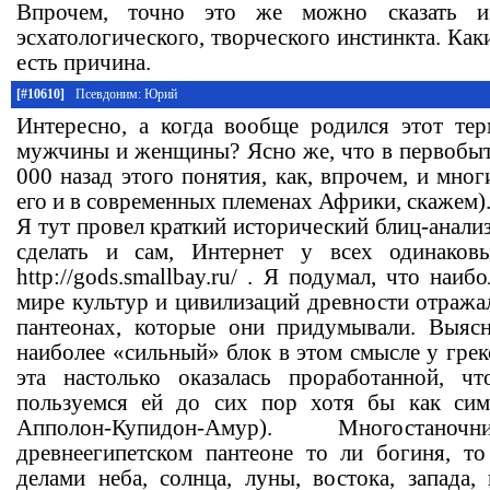
Впрочем, точно это же можно сказать и
эсхатологического, творческого инстинкта. Как
есть причина.
[#10610]
Псевдоним: Юрий
Интересно, а когда вообще родился этот те
мужчины и женщины? Ясно же, что в первобыт
000 назад этого понятия, как, впрочем, и мног
его и в современных племенах Африки, скажем)
Я тут провел краткий исторический блиц-анализ
сделать и сам, Интернет у всех одинаков
http://gods.smallbay.ru/ . Я подумал, что наи
мире культур и цивилизаций древности отражал
пантеонах, которые они придумывали. Выяс
наиболее «сильный» блок в этом смысле у гре
эта настолько оказалась проработанной, 
пользуемся ей до сих пор хотя бы как сим
Апполон-Купидон-Амур). Многостан
древнеегипетском пантеоне то ли богиня, т
делами неба, солнца, луны, востока, запада,