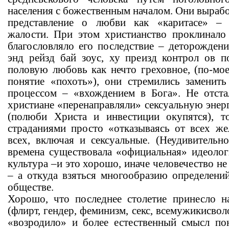
населения с божественным началом. Они выраб
представление о любви как «каритасе» – 
жалости. При этом христианство проклинало
благословляло его последствие – деторождени
энд рейзд бай зоус, ху преизд контрол ов 
половую любовь как нечто греховное, (по-мо
понятие «похоть»), они стремились заменить
процессом – «вхождением в Бога». Не отста
христиане «перенаправляли» сексуальную энер
(полюби Христа и инвестиции окупятся), т
страданиями просто «отказываясь от всех же
всех, включая и сексуальные. (Неудивительн
времена существовала «официальная» идеологи
культура –и это хорошо, иначе человечество н
– а откуда взяться многообразию определени
обществе.
Хорошо, что последнее столетие принесло н
(флирт, гендер, феминизм, секс, всемужикисвол
«возродило» и более естественный смысл по