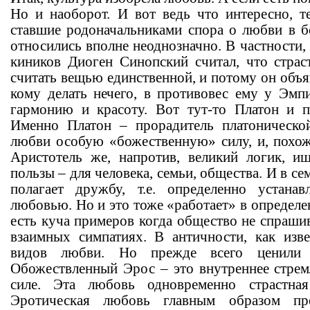
Но и наоборот. И вот ведь что интересно, те
ставшие родоначальниками спора о любви в 
относились вполне неоднозначно. В частности,
киников Диоген Синопский считал, что стра
считать вещью единственной, и потому он объяв
кому делать нечего, в противовес ему у Эм
гармонию и красоту. Вот тут-то Платон и п
Именно Платон – прорадитель платоническ
любви особую «божественную» силу, и, похож
Аристотель же, напротив, великий логик, и
пользы – для человека, семьи, общества. И в с
полагает дружбу, т.е. определенно устана
любовью. Но и это тоже «работает» в определ
есть куча примеров когда общество не спраши
взаимных симпатиях. В античности, как изве
видов любви. Но прежде всего ценили 
Обожествленный Эрос – это внутреннее стремл
силе. Эта любовь одновременно страстна
Эротическая любовь главным образом пр