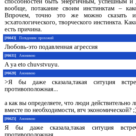
способностей быть энергичным, успешным 
вообще, потакание своим инстинктам – ка
Впрочем, точно это же можно сказать и
эсхатологического, творческого инстинкта. Как
есть причина.
[#6643]
Псевдоним: прохожий
Любовь-это подавленная агрессия
[#6631]
Анонимно
A ya eto chuvstvuyu.
[#6628]
Анонимно
>Я бы даже сказала,такая ситуция встре
противоположная...
а как вы определяете, что люди действительно л
вместе по необходимости, втч экономической? ;
[#6625]
Анонимно
Я бы даже сказала,такая ситуция встреч
противоположная...