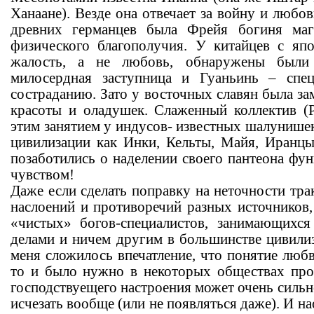
Ханаане). Везде она отвечает за войну и любо
древних германцев была Фрейя богиня маг
физического благополучия. У китайцев с яп
жалость, а не любовь, обнаружены были 
милосердная заступница и Гуаньинь – спе
состраданию. Зато у восточных славян была за
красоты и оладушек. Слаженный коллектив (Р
этим занятием у индусов- известных шалунишек.
цивилизации как Инки, Кельты, Майя, Иранц
позаботились о наделении своего пантеона фу
чувством!
Даже если сделать поправку на неточности тра
наслоений и противоречий разных источников,
«чистых» богов-специалистов, занимающихс
делами и ничем другим в большинстве цивилиз
меня сложилось впечатление, что понятие любви
то и было нужно в некоторых обществах про
господствуещего настроения может очень силь
исчезать вообще (или не появляться даже). И н