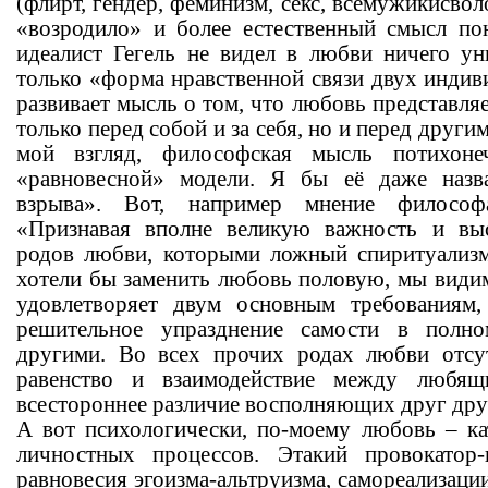
(флирт, гендер, феминизм, секс, всемужикисвол
«возродило» и более естественный смысл по
идеалист Гегель не видел в любви ничего ун
только «форма нравственной связи двух индиви
развивает мысль о том, что любовь представляе
только перед собой и за себя, но и перед другим
мой взгляд, философская мысль потихоне
«равновесной» модели. Я бы её даже назв
взрыва». Вот, например мнение философ
«Признавая вполне великую важность и вы
родов любви, которыми ложный спиритуализ
хотели бы заменить любовь половую, мы видим
удовлетворяет двум основным требованиям
решительное упразднение самости в полн
другими. Во всех прочих родах любви отсут
равенство и взаимодействие между люб
всестороннее различие восполняющих друг друг
А вот психологически, по-моему любовь – к
личностных процессов. Этакий провокатор
равновесия эгоизма-альтруизма, самореализации