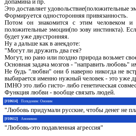
допамина и пр.
Это доставляет удовольствие(положительные э
Формируется односторонняя привязанность.
Потом он знакомится с этим человеком и
положительные эмоции(по зову инстинкта). Есл
будет уже двустронняя.
Ну а дальше как в анекдоте:
"Могут ли дружить два гея?
Могут, но рано или поздно природа возьмет сво
Основная задача мозгов - "направить любовь" и
Не будь "любви" они б наверно никогда не встр
выбирается именно нужный человек - это уже д
IMHO это либо гисто- либо генетическая совме
Функция любви - вообще связать людей.
[#10614]
Псевдоним: Ононим
"Любовь придумали русские, чтобы денег не пла
[#10612]
Анонимно
"Любовь-это подавленная агрессия"