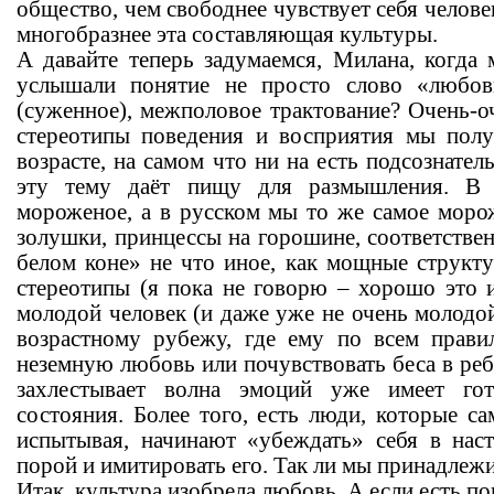
общество, чем свободнее чувствует себя человек
многобразнее эта составляющая культуры.
А давайте теперь задумаемся, Милана, когда
услышали понятие не просто слово «любов
(суженное), межполовое трактование? Очень-о
стереотипы поведения и восприятия мы пол
возрасте, на самом что ни на есть подсознател
эту тему даёт пищу для размышления. В 
мороженое, а в русском мы то же самое моро
золушки, принцессы на горошине, соответстве
белом коне» не что иное, как мощные струк
стереотипы (я пока не говорю – хорошо это и
молодой человек (и даже уже не очень молодой
возрастному рубежу, где ему по всем прави
неземную любовь или почувствовать беса в ребр
захлестывает волна эмоций уже имеет гот
состояния. Более того, есть люди, которые с
испытывая, начинают «убеждать» себя в наст
порой и имитировать его. Так ли мы принадлежи
Итак, культура изобрела любовь. А если есть по