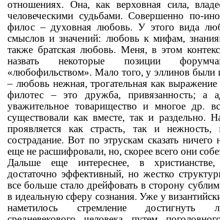
отношениях. Она, как верховная сила, влад
человеческими судьбами. Совершенно по-ин
филос – духовная любовь. У этого вида лю
смыслов и значений: любовь к мифам, знаниям
также братская любовь. Меня, в этом контекс
назвать некоторые позиции форумч
«любофильством». Мало того, у эллинов были 
– любовь нежная, трогательная как выражение
филотес – это дружба, привязанность; а 
уважительное товарищество и многое др. 
существовали как вместе, так и раздельно. 
проявляется как страсть, так и нежность, 
сострадание. Вот по этрускам сказать ничего
еще не расшифровали, но, скорее всего они собе
Дальше еще интереснее, в христианстве
достаточно эффективный, но жестко структу
все больше стало дрейфовать в сторону сублим
в идеальную сферу сознания. Уже у византийски
наметилось стремление достигнуть л
средневекового человека путем поголовног