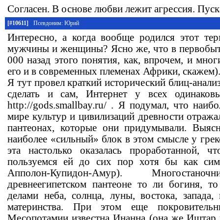
Согласен. В основе любви лежит агрессия. Пуск
[#10611]
Псевдоним: Юрий
Интересно, а когда вообще родился этот те
мужчины и женщины? Ясно же, что в первобыт
000 назад этого понятия, как, впрочем, и мног
его и в современных племенах Африки, скажем)
Я тут провел краткий исторический блиц-анализ
сделать и сам, Интернет у всех одинаков
http://gods.smallbay.ru/ . Я подумал, что наи
мире культур и цивилизаций древности отражал
пантеонах, которые они придумывали. Выяс
наиболее «сильный» блок в этом смысле у гре
эта настолько оказалась проработанной, 
пользуемся ей до сих пор хотя бы как сим
Апполон-Купидон-Амур). Многостан
древнеегипетском пантеоне то ли богиня, т
делами неба, солнца, луны, востока, запада,
материнства. При этом еще покровитель
Месопотамии известна Инанна (она же Иштар в