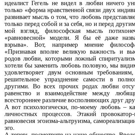
идеалист Гегель не видел в любви ничего ун
только «форма нравственной связи двух индиви
развивает мысль о том, что любовь представляе
только перед собой и за себя, но и перед другим
мой взгляд, философская мысль потихоне
«равновесной» модели. Я бы её даже назв
взрыва». Вот, например мнение философ
«Признавая вполне великую важность и вы
родов любви, которыми ложный спиритуализ
хотели бы заменить любовь половую, мы видим
удовлетворяет двум основным требованиям
решительное упразднение самости в полн
другими. Во всех прочих родах любви отсут
равенство и взаимодействие между люб
всестороннее различие восполняющих друг друг
А вот психологически, по-моему любовь – к
личностных процессов. Этакий провокатор
равновесия эгоизма-альтруизма, самореализации
эго.
А теперь посмотрите на наше общество. Вроде