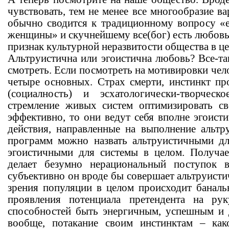
чувствовать, тем не менее все многообразие в
обычно сводится к традиционному вопросу «
женщины» и скучнейшему все(бог) есть любовь.
признак культурной неразвитости общества в ц
Альтруистична или эгоистична любовь? Все-та
смотреть. Если посмотреть на мотивировки чело
четыре основных. Страх смерти, инстинкт пр
(социалность) и эсхатологически-творчес
стремление живых систем оптимизировать св
эффективно, то они ведут себя вполне эгоистич
действия, направленные на выполнение альтру
программ можно назвать альтруистичными дл
эгоистичными для системы в целом. Получае
делает безумно нерациональный поступок
субъективно он вроде бы совершает альтруистич
зрения популяции в целом происходит баналь
проявления потенциала претендента на ру
способностей быть энергичным, успешным 
вообще, потакание своим инстинктам – ка