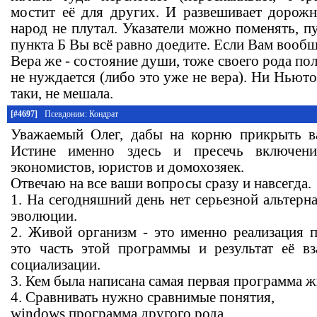
мостит её для других. И развешивает дорожн
народ не плутал. Указатели можно поменять, п
пункта Б Вы всё равно доедите. Если Вам вообщ
Вера же - состояние души, тоже своего рода по
не нуждается (либо это уже не вера). Ни Ньюто
таки, не мешала.
[#4697]
Псевдоним: Кондрат
Уважаемый Олег, дабы на корню прикрыть в
Истине именно здесь и пресечь включени
экономистов, юристов и домохозяек.
Отвечаю на все ваши вопросы сразу и навсегда.
1. На сегодняшний день нет серьезной альтерн
эволюции.
2. Живой организм - это именно реализация
это часть этой программы и результат её в
социализации.
3. Кем была написана самая первая программа ж
4. Сравнивать нужно сравнимые понятия,
windows программа другого рода.