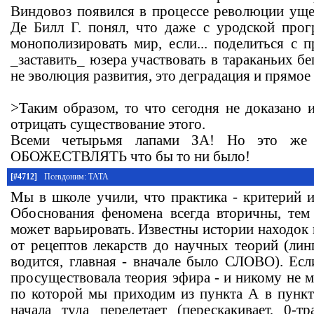
Виндовоз появился в процессе революции уще
Де Билл Г. понял, что даже с уродской про
монополизировать мир, если... поделиться с 
_заставить_ юзера участвовать в тараканьих бе
не эволюция развития, это деградация и прямое
>Таким образом, то что сегодня не доказано и
отрицать существование этого.
Всеми четырьмя лапами ЗА! Но это же 
ОБОЖЕСТВЛЯТЬ что бы то ни было!
[#4712]
Псевдоним: ТАТА
Мы в школе учили, что практика - критерий ис
Обоснования феномена всегда вторичны, тем
может варьировать. Известны истории находок в
от рецептов лекарств до научных теорий (лин
водится, главная - вначале было СЛОВО). Есл
просуществовала теория эфира - и никому не ме
по которой мы приходим из пункта А в пункт 
начала туда перелетает (перескакивает, 0-т