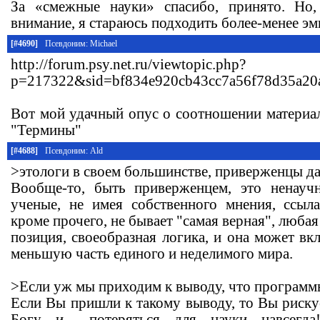
За «смежные науки» спасибо, принято. Но
внимание, я стараюсь подходить более-менее э
[#4690]
Псевдоним: Michael
http://forum.psy.net.ru/viewtopic.php?
p=217322&sid=bf834e920cb43cc7a56f78d35a20
Вот мой удачный опус о соотношении материал
"Термины"
[#4688]
Псевдоним: Ald
>этологи в своем большинстве, приверженцы да
Вообще-то, быть приверженцем, это ненаучн
ученые, не имея собственного мнения, ссыл
кроме прочего, не бывает "самая верная", любая
позиция, своеобразная логика, и она может в
меньшую часть единого и неделимого мира.
>Если уж мы приходим к выводу, что программы
Если Вы пришли к такому выводу, то Вы рискуе
Богу и... потеряться для науки навсегд