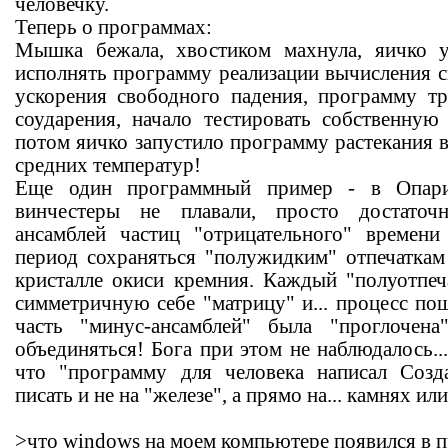
человечку.
Теперь о программах:
Мышка бежала, хвостиком махнула, яичко уп
исполнять программу реализации вычисления с
ускорения свободного падения, программу т
соударения, начало тестировать собственную
потом яичко запустило программу растекания 
средних температур!
Еще один программный пример - в Опарин
винчестеры не плавали, просто достаточ
ансамблей частиц "отрицательного" времени
период сохраняться "полужидким" отпечаткам
кристалле окиси кремния. Каждый "полуотпеча
симметричную себе "матрицу" и... процесс по
часть "минус-ансамблей" была "проглочена
объединяться! Бога при этом не наблюдалось...
что "программу для человека написал Соз
писать и не на "железе", а прямо на... камнях ил
>что windows на моем компьютере появился в 