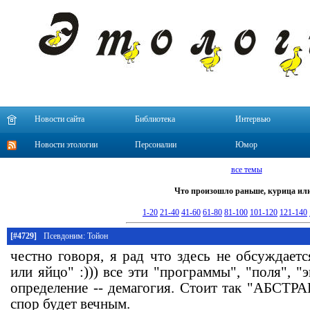
Новости сайта
Библиотека
Интервью
Новости этологии
Персоналии
Юмор
все темы
Что произошло раньше, курица или
1-20
21-40
41-60
61-80
81-100
101-120
121-140
[#4729]
Псевдоним: Тойон
честно говоря, я рад что здесь не обсуждает
или яйцо" :))) все эти "программы", "поля", 
определение -- демагогия. Стоит так "АБСТР
спор будет вечным.