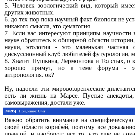
5. Человек зоологический вид, который имее
других животных.
6. до тех пор пока научный факт биополя не уст
никакого смысла, это демагогия.
7. Если вас интересуют принципы научности 
науке обратитесь к обширной области истории
науки, этология - это маленькая частная 
дискуссионный клуб любителей футурологии, ма
8. Хватит Пушкина, Лермонтова и Толстых, о 
хорошо примут, но в теме форума - эт
антропология. ок?
Ну, надоели эти мировоззренческие дилетантс
есть ли жизнь на Марсе. Пустые анекдоты
самовыражения, достали уже.
[#4695]
Псевдоним: Олег
Важно обратить внимание на специфическую 
своей области корифей, поэтому все доказанн
правдой, и наоборот: все то, что еще не дока