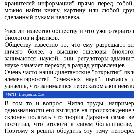
хранителей информации" прямо перед собой
можно найти книгу, картину или любой друг
сделанный руками человека.
>все ли известно обществу и что уже открыто
биологов и физиков.
Обществу известно то, что ему разрешают зн
ничего более, а высшие эшеловы биолог
занимаются наукой, они регуляторы-админис
науке означает переход в разряд управленцев.
Очень часто наши дилетантские "открытия" явл
элементарностей "смежных наук", пытаясь
узнаешь, что занимаешся пересказом азов неизве
[#4671]
Псевдоним: Олег
В том то и вопрос. Читая труды, например
однозначности его взглядов на происхождение ч
склонен полагать что теория Дарвина самая в
посчитал, что этологи в своем большинстве
Поэтому я решил обсудить эту тему непосре