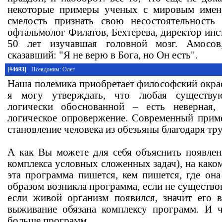
некоторые примеры ученых с мировым имен
смелость признать свою несостоятельность
офтальмолог Филатов, Бехтерева, директор инст
50 лет изучавшая головной мозг. Амосов,
сказавший: "Я не верю в Бога, но Он есть".
[#4693]
Псевдоним: Олег
Наша полемика приобретает философский окрас
я могу утверждать, что любая существу
логически обоснованной – есть неверная,
логическое опровержение. Современный прим
становление человека из обезьяны благодаря т
А как Вы можете для себя объяснить появлени
комплекса условных сложенных задач), на како
эта программа пишется, кем пишется, где она
образом возникла программа, если не существо
если живой организм появился, значит его 
выживание обязана комплексу программ. И ч
больше программ.