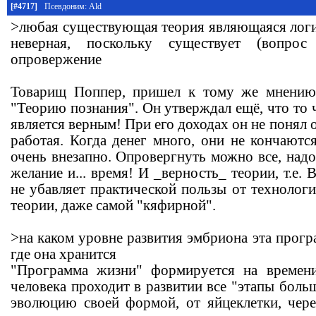
[#4717]
Псевдоним: Ald
>любая существующая теория являющаяся логи
неверная, поскольку существует (вопрос
опровержение
Товарищ Поппер, пришел к тому же мнению
"Теорию познания". Он утверждал ещё, что то ч
является верным! При его доходах он не понял 
работая. Когда денег много, они не кончаются
очень внезапно. Опровергнуть можно все, надо
желание и... время! И _верность_ теории, т.е. 
не убавляет практической пользы от технолог
теории, даже самой "кяфирной".
>на каком уровне развития эмбриона эта прогр
где она хранится
"Программа жизни" формируется на времен
человека проходит в развитии все "этапы боль
эволюцию своей формой, от яйцеклетки, чере