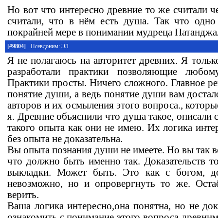
Но вот что интересно древние то же считали ч
считали, что в нём есть душа. Так что одно
покрайней мере в понимании мудреца Патанджа
[#9804]
Псевдоним: ЭЛ
Я не полагаюсь на авторитет древних. Я тольк
разработали практики позволяющие любом
Практики просты. Ничего сложного. Главное ре
понятие души, а ведь понятие души вам достало
авторов и их осмыления этого вопроса., которы
я. Древние объяснили что душа такое, описали с
такого опыта как они не имею. Их логика интер
без опыта не доказательна.
Вы опыта познания души не имеете. Но вы так в
что должно быть именно так. Доказательств то
выкладки. Может быть. Это как с богом, до
невозможно, но и опровергнуть то же. Оста
верить.
Ваша логика интересно,она понятна, но не док
ознакомить с понимание этого вопроса древним