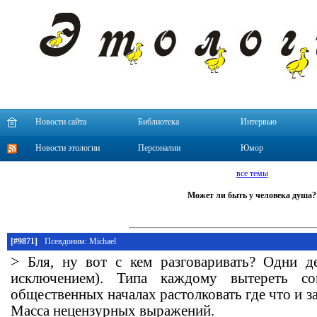
Новости сайта
Библиотека
Интервью
Новости этологии
Персоналии
Юмор
все темы
Может ли быть у человека душа?
[#9871]
Псевдоним: Michael
> Бля, ну вот с кем разговаривать? Одни д
исключением). Типа каждому вытереть со
общественных началах растолковать где что и за
Масса нецензурных выражений.