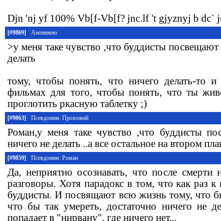
Djn 'nj yf 100% Vb[f-Vb[f? jnc.lf 't gjyznyj b dc` 
[#9869]
Анонимно
>у меня таке чувство ,что буддисты посвещают 
делать
тому, чтобы понять, что ничего делать-то и
фильмах для того, чтобы понять, что ты жив
проглотить ркасную таблетку ;)
[#9863]
Псевдоним: Прохожий
Роман,у меня таке чувство ,что буддисты п
ничего не делать ..а все остальное на втором пла
[#9859]
Псевдоним: Роман
Да, неприятно осознавать, что после смерти 
разговоры. Хотя парадокс в том, что как раз к
буддисты. И посвящают всю жизнь тому, что б
что бы так умереть, достаточно ничего не д
попадает в "нирвану", где ничего нет...