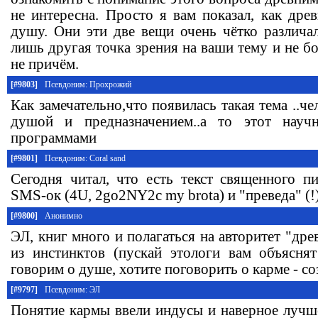
не интересна. Просто я вам показал, как дре
душу. Они эти две вещи очень чётко различал
лишь другая точка зрения на ваши тему и не бо
не причём.
[#9803]
Псевдоним: Прохрожий
Как замечательно,что появилась такая тема ..ч
душой и предназначением..а то этот науч
программами
[#9801]
Псевдоним: Coral sand
Сегодня читал, что есть текст священного п
SMS-ок (4U, 2go2NY2c my brota) и "преведа" (!) 
[#9800]
Анонимно
ЭЛ, книг много и полагаться на авторитет "дре
из инстинктов (пускай этологи вам объясня
говорим о душе, хотите поговорить о карме - с
[#9797]
Псевдоним: ЭЛ
Понятие кармы ввели индусы и наверное лучше