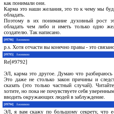
как понимали они.
Карма это наши желания, это то к чему мы буд
обладать.
Поэтому в их понимание духовный рост эт
обладать чем либо и иметь только одно же
создателю. Так написано.
[#9796]
Анонимно
p.s. Хотя отчасти вы конечно правы - это связан
[#9795]
Анонимно
Re[#9792]
ЭЛ, карма это другое. Думаю что разбираюсь 
Это даже не столько закон причины и следс
сказать (это только частный случай). Читайт
хотите, но пока не почувствуете себя уверенны
вводить окружающих людей в заблуждение.
[#9794]
Анонимно
ЭЛ, я вам скажу по большому секрету, что е