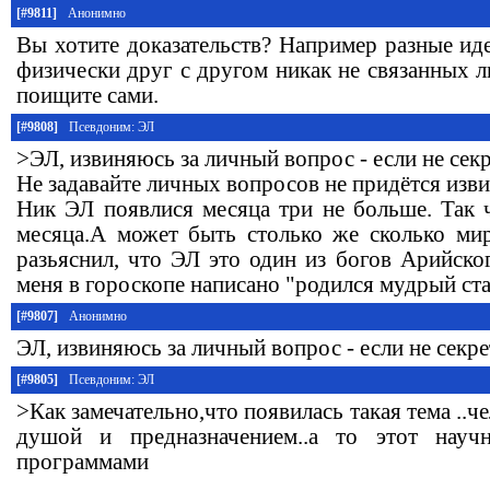
[#9811]
Анонимно
Вы хотите доказательств? Например разные ид
физически друг с другом никак не связанных 
поищите сами.
[#9808]
Псевдоним: ЭЛ
>ЭЛ, извиняюсь за личный вопрос - если не секр
Не задавайте личных вопросов не придётся изви
Ник ЭЛ появлися месяца три не больше. Так 
месяца.А может быть столько же сколько ми
разьяснил, что ЭЛ это один из богов Арийско
меня в гороскопе написано "родился мудрый ста
[#9807]
Анонимно
ЭЛ, извиняюсь за личный вопрос - если не секрет
[#9805]
Псевдоним: ЭЛ
>Как замечательно,что появилась такая тема ..ч
душой и предназначением..а то этот науч
программами