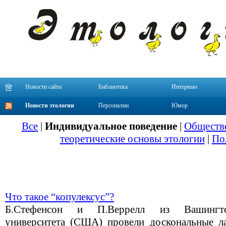
Новости сайта
Библиотека
Интервью
Новости этологии
Персоналии
Юмор
Все
|
Индивидуальное поведение
|
Обществе
теоретические основы этологии
|
По
Что такое “копулексус”?
Б.Стефенсон и П.Веррелл из Вашингтон
университета (США) провели доскональные л