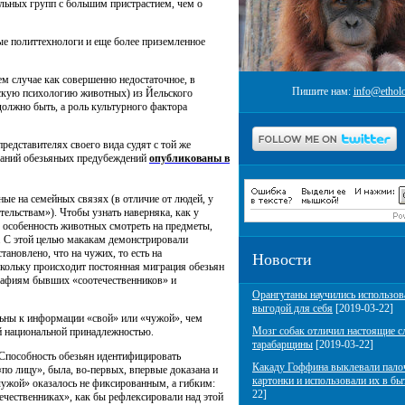
альных групп с большим пристрастием, чем о
ые политтехнологи и еще более приземленное
ем случае как совершенно недостаточное, в
Пишите нам:
info@etholo
скую психологию животных) из Йельского
должно быть, а роль культурного фактора
редставителях своего вида судят с той же
ваний обезьяньих предубеждений
опубликованы в
ные на семейных связях
(
в отличие от людей, у
ельствам»). Чтобы узнать наверняка, как у
я особенность животных смотреть на предметы,
. С этой целью макакам демонстрировали
ановлено, что на чужих, то есть на
Новости
оскольку происходит постоянная миграция обезьян
графиям бывших
«
соотечественников» и
Орангутаны научились использов
выгодой для себя
[2019-03-22]
льны к информации
«
свой» или
«
чужой», чем
Мозг собак отличил настоящие с
ей национальной принадлежностью.
тарабарщины
[2019-03-22]
 Способность обезьян идентифицировать
Какаду Гоффина выклевали пало
«
по лицу», была, во-первых, впервые доказана и
картонки и использовали их в бы
чужой» оказалось не фиксированным, а гибким:
22]
ечественниках», как бы рефлексировали над этой