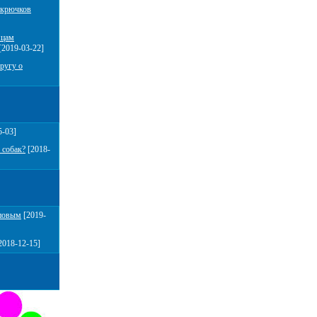
 крючков
мцам
[2019-03-22]
ругу о
5-03]
 собак?
[2018-
повым
[2019-
2018-12-15]