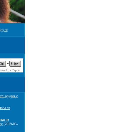
gy.ru
ать орудия с
лова от
чки из
ту
[2019-03-