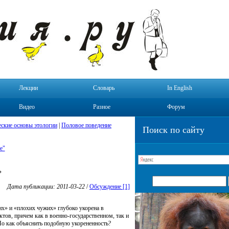
Лекции
Словарь
In English
Видео
Разное
Форум
ские основы этологии
|
Половое поведение
Поиск по сайту
е"
»
Дата публикации: 2011-03-22
/
Обсуждение [1]
их» и
«
плохих чужих» глубоко укорена в
тов, причем как в военно-государственном, так и
 Но как объяснить подобную укорененность?