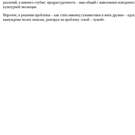
различий, а намного глубже: предрассудочность – наш общий с животными поведенческ
культурной эволюции.
Впрочем, в решении проблемы – как стать наконец гуманистами и жить дружно – вдох
вынуждены чесать затылок, реагируя на проблему
«
свой – чужой».