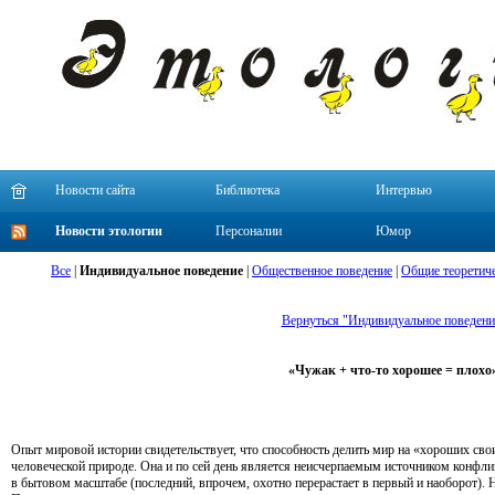
Новости сайта
Библиотека
Интервью
Новости этологии
Персоналии
Юмор
Все
|
Индивидуальное поведение
|
Общественное поведение
|
Общие теоретиче
Вернуться "Индивидуальное поведени
«Чужак + что-то хорошее = плохо
Опыт мировой истории свидетельствует, что способность делить мир на
«
хороших сво
человеческой природе. Она и по сей день является неисчерпаемым источником конфлик
в бытовом масштабе
(
последний, впрочем, охотно перерастает в первый и наоборот).