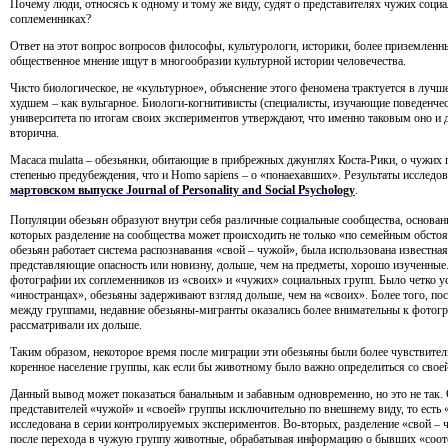
Почему люди, относясь к одному и тому же виду, судят о представителях чужих соци
соплеменниках?
Ответ на этот вопрос вопросов философы, культурологи, историки, более приземленн
общественное мнение ищут в многообразии культурной истории человечества.
Чисто биологическое, не
«
культурное», объяснение этого феномена трактуется в лучш
худшем – как вульгарное. Биологи-когнитивисты
(
специалисты, изучающие поведенче
университета по итогам своих экспериментов утверждают, что именно таковым оно и 
вторична.
Macaca mulatta – обезьянки, обитающие в прибрежных джунглях Коста-Рики, о чужих п
степенью предубеждения, что и Homo sapiens – о
«
понаехавших». Результаты исследо
мартовском выпуске Journal
of Personality and Social Psychology
.
Популяции обезьян образуют внутри себя различные социальные сообщества, основан
которых разделение на сообщества может происходить не только
«
по семейным обстоят
обезьян работает система распознавания
«
свой – чужой», была использована известна
представляющие опасность или новизну, дольше, чем на предметы, хорошо изученные
фотографии их соплеменников из
«
своих» и
«
чужих» социальных групп. Было четко уст
«
иностранцах», обезьяны задерживают взгляд дольше, чем на
«
своих». Более того, п
между группами, недавние обезьяны-мигранты оказались более внимательны к фото
рассматривали их дольше.
Таким образом, некоторое время после миграции эти обезьяны были более чувствите
коренное население группы, как если бы животному было важно определиться со сво
Данный вывод может показаться банальным и забавным одновременно, но это не так.
представителей
«
чужой» и
«
своей» группы исключительно по внешнему виду, то есть
исследована в серии контролируемых экспериментов. Во-вторых, разделение
«
свой – 
после перехода в чужую группу животные, обрабатывая информацию о бывших
«
соот