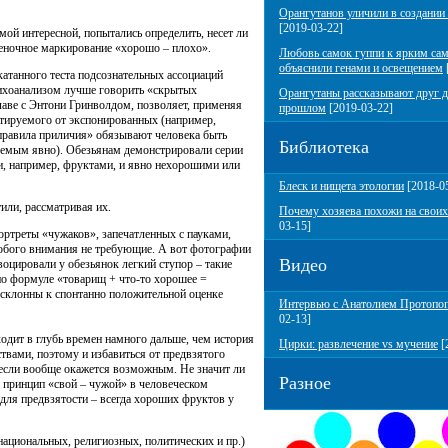
Орангутанов уличили в создании
[2019-03-22]
мой интересной, попытались определить, несет ли
еночное маркирование
«
хорошо – плохо».
Любовь самок гуппи к ярким са
объяснили генами и освещением
катанного теста подсознательных ассоциаций
сихоанализом лучше говорить
«
скрытых
Орангутаны рассказывают друг д
главе с Энтони Гринволдом, позволяет, применяя
прошлом
[2019-03-22]
стируемого от экспонированных
(
например,
правила приличия» обязывают человека быть
Библиотека
руемым явно). Обезьянам демонстрировали серии
, например, фруктами, и явно нехорошими или
Блеск и нищета этологии
[2018-0
или, рассматривая их.
Почему хозяева похожи на своих
03-15]
портреты
«
чужаков», запечатленных с пауками,
собого внимания не требующие. А вот фотографии
Видео
оцировали у обезьянок легкий ступор – такие
по формуле
«
товарищ + что-то хорошее =
, склонны к спонтанно положительной оценке
Интервью с Анатолием Протопо
02-13]
одит в глубь времен намного дальше, чем история
Цирки: развлечение vs мучение
[
вами, поэтому и избавиться от предвзятого
 если вообще окажется возможным. Не значит ли
Разное
я принцип
«
свой – чужой» в человеческом
 для предвзятости – всегда хороших фруктов у
национальных, религиозных, политических и пр.)