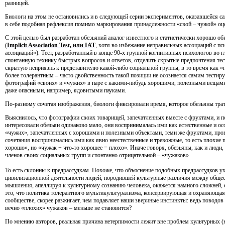
разницей.
Биологи на этом не остановились и в следующей серии экспериментов, оказавшейся са
в себе подобная рефлексия помимо маркирования принадлежности
«
свой – чужой» оц
С этой целью был разработан обезьяний аналог известного и статистически хорошо об
(
Implicit Association Test, или IAT
, хотя во избежание неправильных ассоциаций с п
ассоциаций»). Тест, разработанный в конце 90-х группой когнитивных психологов во 
спонтанную технику быстрых вопросов и ответов, отделить скрытые предпочтения те
скрытую неприязнь к представителю какой-либо социальной группы, в то время как
«
более толерантным – часто двойственность такой позиции не осознается самим тести
фотографий
«
своих» и
«
чужих» в паре с какими-нибудь хорошими, полезными вещами
даже опасными, например, ядовитыми пауками.
По-разному сочетая изображения, биологи фиксировали время, которое обезьяны трат
Выяснилось, что фотографии своих товарищей, запечатленных вместе с фруктами, и 
интересовали обезьян одинаково мало, они воспринималась ими как естественные и о
«
чужих», запечатленных с хорошими и полезными объектами, теми же фруктами, пров
сочетания воспринимались ими как явно неестественные и тревожные, то есть плохие 
хорошо», но
«
чужак + что-то хорошее = плохо». Иначе говоря, обезьяны, как и люди
членов своих социальных групп и спонтанно отрицательной –
«
чужаков»
То есть склонны к предрассудкам. Похоже, что объяснение подобных предрассудков ух
цивилизационной деятельности людей, породившей культурные различия между общест
мышления, апеллируя к культурному сознанию человека, окажется намного сложней,
это, что политика толерантного мультикультурализма, консервирующая и охраняюща
сообществе, скорее разжигает, чем подавляет наши звериные инстинкты: ведь поводов
вечно
«
плохих» чужаков – меньше не становится?
По мнению авторов, реальная причина нетерпимости лежит вне проблем культурных
(