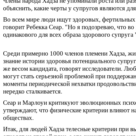
Члены народа Хадза не упоминали роста или разм
объяснить, какие черты у супругов являются дл
Во всем мире люди ищут здоровых, фертильных 
говорит Ребекка Сеар. "Но я подозреваю, что во
одинакового для всех образа здорового супруга "
Среди примерно 1000 членов племени Хадза, жи
знание истории здоровья потенциального супруг
же весом кандидата, говорят исследователи. Л
могут стать серьезной проблемой при поддержа
моменты периодической нехватки продовольстви
нередко сталкивается.
Сеар и Марлоуи критикуют эволюционных психо
утверждают, что физические критерии влияют н
обществах.
Итак, для людей Хадза телесные критерии при в