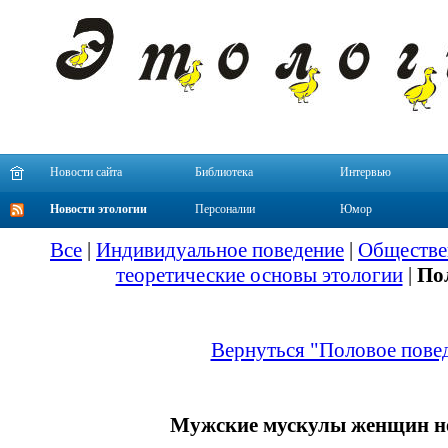
Новости сайта
Библиотека
Интервью
Новости этологии
Персоналии
Юмор
Все
|
Индивидуальное поведение
|
Обществе
теоретические основы этологии
|
По
Вернуться "Половое пове
Мужские мускулы женщин н