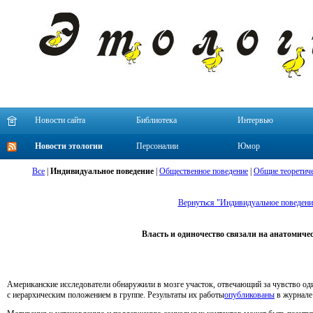
Новости сайта
Библиотека
Интервью
Новости этологии
Персоналии
Юмор
Все
|
Индивидуальное поведение
|
Общественное поведение
|
Общие теоретиче
Вернуться "Индивидуальное поведени
Власть и одиночество связали на анатомиче
Американские исследователи обнаружили в мозге участок, отвечающий за чувство один
с иерархическим положением в группе. Результаты их работы
опубликованы
в журнал