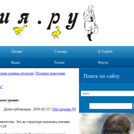
Лекции
Словарь
In English
Видео
Разное
Форум
ские основы этологии
|
Половое поведение
Поиск по сайту
е"
ском уровне
Дата публикации: 2016-02-23
/
Обсуждение [0]
очества. Эта же структура оказалась связана
е
Cell
.