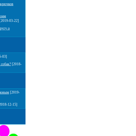
 крючков
мцам
[2019-03-22]
ругу о
5-03]
 собак?
[2018-
повым
[2019-
2018-12-15]