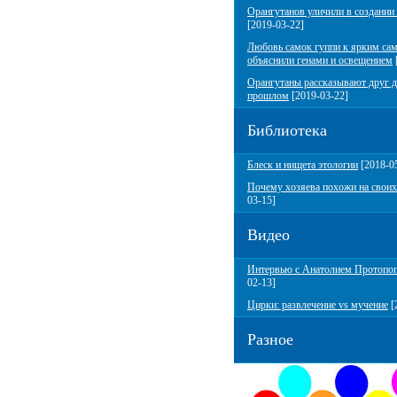
Орангутанов уличили в создании
[2019-03-22]
Любовь самок гуппи к ярким са
объяснили генами и освещением
Орангутаны рассказывают друг д
прошлом
[2019-03-22]
Библиотека
Блеск и нищета этологии
[2018-0
Почему хозяева похожи на своих
03-15]
Видео
Интервью с Анатолием Протопо
02-13]
Цирки: развлечение vs мучение
[
Разное