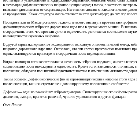
Мотивация к установлению и поддержанию социальных контактов может быть позитив
в активации дофаминергических нейронов центра награды мозга, в частности вентрал
вызывает удовольствие от социализации. Негативная связана с психологическим дис
ее преодоления. Какая структура мозга отвечает за этот дискомфорт, до сих пор извес
Исследователи из Массачусетского технологического института провели электрофизи
дофаминергических нейронов дорсального ядра шва в срезах мозга мышей. Выяснилос
с сородичами, и тех, что провели сутки в одиночестве, различается соотношение г
на поверхности изучаемых нейронов.
В другой серии экспериментов исследователи, используя оптогенетический метод, на
нейронов дорсального ядра шва. Оказалось, что эти клетки практически неактивны п
однако активируются при встрече с сородичами после периода изоляции.
Когда с помощью того же оптоволокна активность нейронов подавили, животные пер
социализацию после нахождения в одиночестве. Кроме того, выяснилось, что мыши, 
положение, обладают повышенной чувствительностью к изменениям активности дорса
Таким образом, дофаминергические (но не серотонинергические) нейроны этого ядра 
после изоляции, так и за стремление к доминирующему положению в сообществе.
Дофамин — один из важнейших нейромедиаторов. Синтезирующие его нейроны распо
движения, эмоции, принятие решений, чувство удовольствия и другие функции.
Олег Лищук