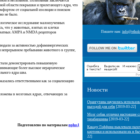
ной и негативной. Позитивная заключается
ьной области покрышки и прилегающего ядра, что
комфортом от социальной изоляции и поиском
тно не было.
ологическое исследование малоизученных
ь, что у животных, взятых из клетки
Пишите нам:
info@etholo
лутаматных AMPA и NMDA рецепторов
блюдали за активностью дофаминергических
ри непрерывном пребывании животного в группе,
естали демонстрировать повышенную
занимающие более высокое иерархическое
льного ядра шва.
оказались ответственными как за социализацию
Новости
ложены в мозговых ядрах, отвечающих за
Орангутаны научились использов
выгодой для себя
[2019-03-22]
Мозг собак отличил настоящие с
тарабарщины
[2019-03-22]
Подготовлено по материалам
nplus1
Какаду Гоффина выклевали пало
картонки и использовали их в бы
22]