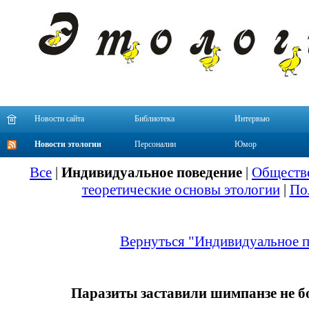
Новости сайта
Библиотека
Интервью
Новости этологии
Персоналии
Юмор
Все
|
Индивидуальное поведение
|
Обществе
теоретические основы этологии
|
По
Вернуться "Индивидуальное п
Паразиты заставили шимпанзе не б