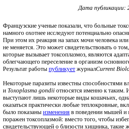
Дата публикации: 
Французские ученые показали, что больные ток
намного охотнее исследуют потенциально опасны
При этом их реакция на запах мочи человека ил
не меняется. Это может свидетельствовать о том
которые вызывает токсоплазмоз, являются адапт
облегчающего переселение в организм основног
Результат работы
публикует
журнал
Current Biol
Некоторые паразиты известны способностями вли
и
Toxoplasma gondii
относятся именно к таким.
выступают лишь некоторые виды кошачьих, од
оказаться практически любые теплокровные, вк
было показаны
изменения
в поведении мышей и 
поражен токсоплазмой: вместо того, чтобы избег
свидетельствующей о близости хищника, такие 